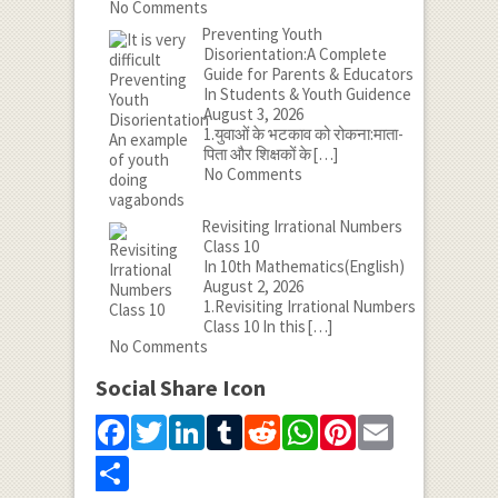
No Comments
Preventing Youth
Disorientation:A Complete
Guide for Parents & Educators
In Students & Youth Guidence
August 3, 2026
1.युवाओं के भटकाव को रोकना:माता-
पिता और शिक्षकों के
[…]
No Comments
Revisiting Irrational Numbers
Class 10
In 10th Mathematics(English)
August 2, 2026
1.Revisiting Irrational Numbers
Class 10 In this
[…]
No Comments
Social Share Icon
Facebook
Twitter
LinkedIn
Tumblr
Reddit
WhatsApp
Pinterest
Email
Share