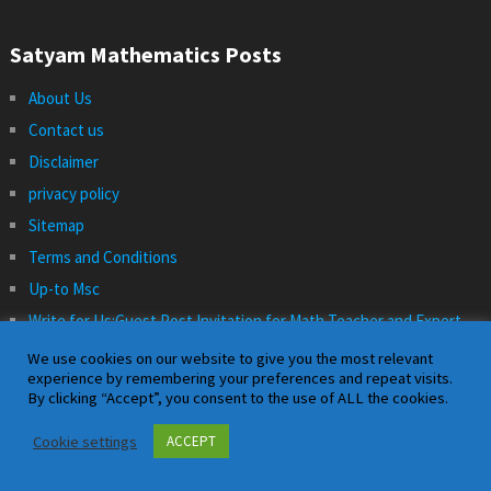
Satyam Mathematics Posts
About Us
Contact us
Disclaimer
privacy policy
Sitemap
Terms and Conditions
Up-to Msc
Write for Us:Guest Post Invitation for Math Teacher and Expert
We use cookies on our website to give you the most relevant
Satyam
experience by remembering your preferences and repeat visits.
By clicking “Accept”, you consent to the use of ALL the cookies.
Cookie settings
ACCEPT