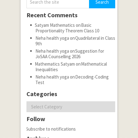
Recent Comments
Satyam Mathematics
on
Basic
Proportionality Theorem Class 10
Neha health yoga
on
Quadrilateral in Class
9th
Neha health yoga
on
Suggestion for
JoSAA Counselling 2026
Mathematics Satyam
on
Mathematical
Inequalities
Neha health yoga
on
Decoding-Coding
Test
Categories
Categories
Follow
Subscribe to notifications