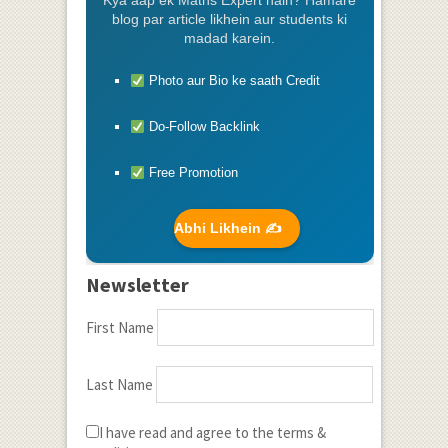
Kya aap ek Maths Expert hain? Hamare
blog par article likhein aur students ki
madad karein.
Photo aur Bio ke saath Credit
Do-Follow Backlink
Free Promotion
Abhi Likhein ✍️
Newsletter
First Name
Last Name
I have read and agree to the terms &