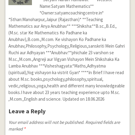
Name:Satyam Mathematics**
*Owner:satyamcoachingcentre.in*
*Sthan:Manoharpur,Jaipur (Rajasthan)* **Teaching
Mathematics aur Anya Anubhav** ***Shiksha:**B.sc.,B.Ed.,
(M.sc. star Ke Mathematics Ko Padhane ka
Anubhav),B.com.,M.com. Ke vishayon Ko Padhane ka
Anubhav,Philosophy,Psychology,Religious,sanskriti Mein Gahri
Ruchi aur Adhyayan ***Anubhav:**phichale 23 varshon se
M.sc.,M.com.,Angreji aur Vigyan Vishayon Mein Shikshaka Ka
Lamba Anubhav ***Visheshagyata:*Maths,Adhyatma
(spiritual),Yog vishayon ka vistrit Gyan* ****In Brief:I have read
about M.sc. books,psychology,philosophy,spiritual,
vedic,religious,yoga,health and different many knowledgeable
books.I have about 23 years teaching experience upto M.sc.
,M.com.,English and science. Updated on 18.06.2026
Leave a Reply
Your email address will not be published. Required fields are
marked
*