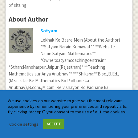
of sitting
About Author
Satyam
Lekhak Ke Baare Mein (About the Author)
**Satyam Narain Kumawat** **Website
Name:Satyam Mathematics**
*Owner:satyamcoachingcentre.in*
*Sthan:Manoharpur,Jaipur (Rajasthan)* **Teaching
Mathematics aur Anya Anubhav** ***Shiksha:**B.sc.,B.Ed.,
(M.sc. star Ke Mathematics Ko Padhane ka
Anubhav),B.com.,M.com. Ke vishayon Ko Padhane ka
Anubhav,Philosophy,Psychology,Religious,sanskriti Mein Gahri
We use cookies on our website to give you the most relevant
Ruchi aur Adhyayan ***Anubhav:**phichale 23 varshon se
experience by remembering your preferences and repeat visits.
M.sc.,M.com.,Angreji aur Vigyan Vishayon Mein Shikshaka Ka
By clicking “Accept”, you consent to the use of ALL the cookies.
Lamba Anubhav ***Visheshagyata:*Maths,Adhyatma
(spiritual),Yog vishayon ka vistrit Gyan* ****In Brief:I have read
Cookie settings
ACCEPT
about M.sc. books,psychology,philosophy,spiritual,
vedic,religious,yoga,health and different many knowledgeable