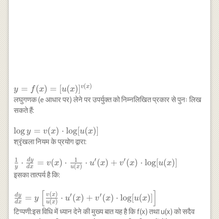
(
)
y=f(x)=
=
(
)
=
[
(
)
]
v
x
y
f
x
u
x
[u(x)]^{v(x)}
लघुगणक (e आधार पर) लेने पर उपर्युक्त को निम्नलिखित प्रकार से पुनः लिख
सकते हैं:
\log
l
o
g
=
(
)
⋅
l
o
g
[
(
)]
y
v
x
u
x
y=v(x)
श्रृंखला नियम के प्रयोग द्वारा:
\cdot
1
1
\log
′
′
d
y
\frac{1}{y}
⋅
=
(
)
⋅
⋅
(
)
+
(
)
⋅
l
o
g
[
(
)]
v
x
u
x
v
x
u
x
(
)
y
d
x
u
x
[u(x)]
\cdot \frac{d
इसका तात्पर्य है कि:
y}{d x}=v(x)
\cdot \frac{1}
[
]
\frac{d y}{d
(
)
v
x
′
′
d
y
=
⋅
(
)
+
(
)
⋅
l
o
g
[
(
)]
y
u
x
v
x
u
x
{u(x)} \cdot
(
)
d
x
u
x
x}=y\left[\frac{v(x)}
टिप्पणी:इस विधि में ध्यान देने की मुख्य बात यह है कि f(x) तथा u(x) को सदैव
u^{\prime}
{u(x)} \cdot