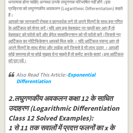
धनात्मक होना चाहिए अन्यथा उनके लघुगणक परिभाषित नहीं होंगे।इस
(x)+v^{\prime}
u^{\prime}
प्रक्रिया को लघुगणकीय अवकलन (Logarithmic Differentiation) कहते
(x) \cdot \log
(x)+v^{\prime}(x)
[u(x)]
हैं।
\cdot \log
आपको यह जानकारी रोचक व ज्ञानवर्धक लगे तो अपने मित्रों के साथ इस गणित
[u(x)]\right]
के आर्टिकल को शेयर करें।यदि आप इस वेबसाइट पर पहली बार आए हैं तो
वेबसाइट को फॉलो करें और ईमेल सब्सक्रिप्शन को भी फॉलो करें।जिससे नए
आर्टिकल का नोटिफिकेशन आपको मिल सके । यदि आर्टिकल पसन्द आए तो
अपने मित्रों के साथ शेयर और लाईक करें जिससे वे भी लाभ उठाए । आपकी
कोई समस्या हो या कोई सुझाव देना चाहते हैं तो कमेंट करके बताएं।इस आर्टिकल
को पूरा पढ़ें।
Also Read This Article:-
Exponential
Differentiation
2.लघुगणकीय अवकलन कक्षा 12 के साधित
उदाहरण (Logarithmic Differentiation
Class 12 Solved Examples):
1 से 11 तक सवालों में प्रदत्त फलनों का x के