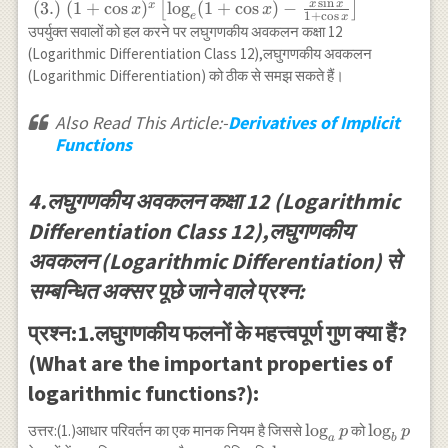
\text { (2.) } \cos
{x}\right)^{x}\left[\log
s
i
n
x
x
(3.)
(
1
+
c
o
s
)
l
o
g
(
1
+
c
o
s
)
−
x
[
]
x
x
1
+
c
o
s
e
x
\left(x^{x}\right)
_{e}\left(\frac{x+1}
उपर्युक्त सवालों को हल करने पर लघुगणकीय अवकलन कक्षा 12
\text { (3.) }
{x}\right)-\frac{1}
(Logarithmic Differentiation Class 12),लघुगणकीय अवकलन
(1+\cos x)^{x}
{x+1}\right] \\ \text {
(Logarithmic Differentiation) को ठीक से समझ सकते हैं।
(2) }-x^{x} \sin
\left(x^{x}\right) \log
Also Read This Article:-
Derivatives of Implicit
e^{(e x)}\\ \text { (3.)
Functions
}(1+\cos
x)^{x}\left[\log _{e}
(1+\cos x)-\frac{x \sin
4.लघुगणकीय अवकलन कक्षा 12 (Logarithmic
x}{1+ \cos x}\right]
Differentiation Class 12),लघुगणकीय
अवकलन (Logarithmic Differentiation) से
सम्बन्धित अक्सर पूछे जाने वाले प्रश्न:
प्रश्न:1.लघुगणकीय फलनों के महत्त्वपूर्ण गुण क्या हैं?
(What are the important properties of
logarithmic functions?):
\log_{a}
l
o
g
\log
l
o
g
उत्तर:(1.)आधार परिवर्तन का एक मानक नियम है जिससे
को
p
p
a
b