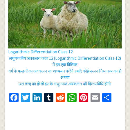
Logarithmic Differentiation Class 12
लघुगणकीय अवकलन कक्षा 12 (Logarithmic Differentiation Class 12)
में हम एक विशिष्ट
वर्ग के फलनों का अवकलन का अध्ययन करेंगे।यदि कोई फलन निम्न रूप का हो
अथवा
उस तरह का हो तो इसके लघुगणक अवकलन की क्रियाविधि होगी:
Facebook
Twitter
LinkedIn
Tumblr
Reddit
WhatsApp
Pinterest
Email
Shar