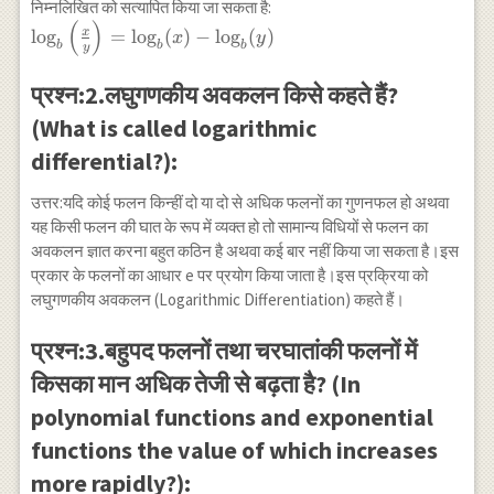
\log
निम्नलिखित को सत्यापित किया जा सकता है:
(
)
_{b} p
\log_{b}\left(\frac{x}
x
l
o
g
=
l
o
g
(
)
−
l
o
g
(
)
x
y
b
b
b
y
{y}\right)=\log_{b}
(x)-\log_{b}(y)
प्रश्न:2.लघुगणकीय अवकलन किसे कहते हैं?
(What is called logarithmic
differential?):
उत्तर:यदि कोई फलन किन्हीं दो या दो से अधिक फलनों का गुणनफल हो अथवा
यह किसी फलन की घात के रूप में व्यक्त हो तो सामान्य विधियों से फलन का
अवकलन ज्ञात करना बहुत कठिन है अथवा कई बार नहीं किया जा सकता है।इस
प्रकार के फलनों का आधार e पर प्रयोग किया जाता है।इस प्रक्रिया को
लघुगणकीय अवकलन (Logarithmic Differentiation) कहते हैं।
प्रश्न:3.बहुपद फलनों तथा चरघातांकी फलनों में
किसका मान अधिक तेजी से बढ़ता है? (In
polynomial functions and exponential
functions the value of which increases
more rapidly?):