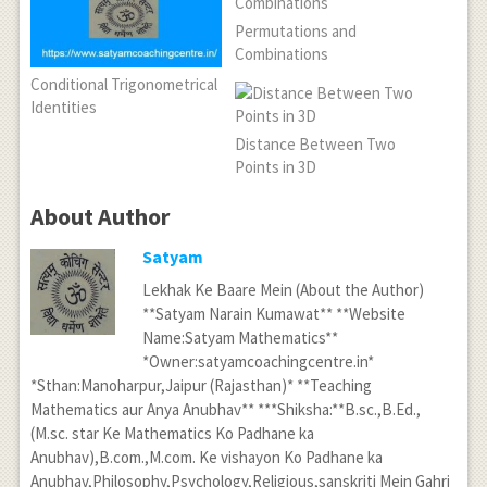
Permutations and
Combinations
Conditional Trigonometrical
Identities
Distance Between Two
Points in 3D
About Author
Satyam
Lekhak Ke Baare Mein (About the Author)
**Satyam Narain Kumawat** **Website
Name:Satyam Mathematics**
*Owner:satyamcoachingcentre.in*
*Sthan:Manoharpur,Jaipur (Rajasthan)* **Teaching
Mathematics aur Anya Anubhav** ***Shiksha:**B.sc.,B.Ed.,
(M.sc. star Ke Mathematics Ko Padhane ka
Anubhav),B.com.,M.com. Ke vishayon Ko Padhane ka
Anubhav,Philosophy,Psychology,Religious,sanskriti Mein Gahri