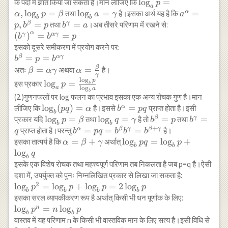
p
_{b}
\log_{a}
l
o
g
=
के पदों में ज्ञात किया जा सकता है।मान लीजिए कि
p
a
p
p=\alpha
,
l
o
g
=
\log _{b}
l
o
g
=
a^{\alpha}
=
α
तथा
है।इसका अर्थ यह है कि
α
p
β
a
γ
a
b
b
,\log
a=\gamma
b^{\beta}=
,
=
b^{\gamma}=a
=
β
γ
तथा
।अब तीसरे परिणाम में रखने से:
p
b
p
b
a
_{b}
α
\left(b^{\gamma}\right)^{\alpha
(
)
=
=
γ
α
γ
b
b
p
p=\beta
}=b^{\alpha \gamma}=p
इसको दूसरे समीकरण में प्रयोग करने पर:
b^{\beta}=p=b^{\alpha
=
=
β
α
γ
b
p
b
\gamma}
β
\beta=\alpha
\alpha=\frac{\beta}
=
=
अतः
अथवा
है।
β
α
γ
α
γ
\gamma
{\gamma}
l
o
g
p
\log_{a}
l
o
g
=
इस प्रकार
p
b
l
o
g
a
a
b
p=\frac{\log_{b}
(2.)गुणनफलों पर log फलन का प्रभाव इसका एक अन्य रोचक गुण है।मान
p}{\log _{b} a}
\log _{b}
l
o
g
(
)
=
b^{\alpha}=p
=
α
लीजिए कि
है।इससे
प्राप्त होता है।इसी
pq
α
b
pq
b
(p
q
\log
l
o
g
=
\log _{b}
l
o
g
=
b^{\beta}=p
=
b^{\gam
=
β
γ
प्रकार यदि
तथा
है तो
तथा
p
β
q
γ
b
p
b
b
b
q)=\alpha
+
_{b}
q=\gamma
b^{\alpha}=p q=b^{\beta}
=
=
=
α
β
γ
β
γ
प्राप्त होता है।परन्तु
है।
q
b
pq
b
b
b
p=\beta
b^{\gamma}=b^{\beta+\gamma}
\alpha=\beta+\gamma
=
+
\log_{b} p
l
o
g
=
l
o
g
+
इसका तात्पर्य है कि
अर्थात्
α
β
γ
pq
p
b
b
q=\log_{b}
l
o
g
q
b
p+\log
इसके एक विशेष रोचक तथा महत्त्वपूर्ण परिणाम तब निकलता है जब p=q है।ऐसी
_{b} q
दशा में, उपर्युक्त को पुनः निम्नलिखित प्रकार से लिखा जा सकता है:
2
\log_{b}
l
o
g
=
l
o
g
+
l
o
g
=
2
l
o
g
p
p
p
p
b
b
b
b
p^{2}=\log_{b}
इसका सरल व्यापकीकरण रूप है अर्थात् किसी भी धन पूर्णांक के लिए:
p+\log_{b}
\log_{b}
l
o
g
=
l
o
g
n
p
n
p
b
b
p=2 \log_{b} p
p^{n}=n
वास्तव में यह परिणाम n के किसी भी वास्तविक मान के लिए सत्य है।इसी विधि से