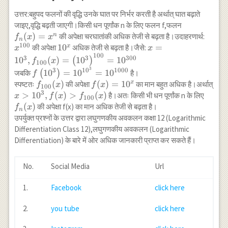
उत्तर:बहुपद फलनों की वृद्धि उनके घात पर निर्भर करती है अर्थात् घात बढ़ाते
f_{n}
जाइए,वृद्धि बढ़ती जाएगी।किसी धन पूर्णांक n के लिए फलन f,फलन
(x)=x^{n}
(
)
=
x^{10
n
की अपेक्षा चरघातांकी अधिक तेजी से बढ़ता है।उदाहरणार्थ:
f
x
x
n
100
10^{x}
1
0
x=10^{3}, f_{100}
=
x
की अपेक्षा
अधिक तेजी से बढ़ता है।जैसे:
x
x
100
(x)=\left(10^{3}\r
3
3
300
1
0
,
(
)
=
1
0
=
1
0
(
)
f
x
100
3
f\left(10^{3}\right)=10^{10^{3}}=10^{1000}
3
1
0
1000
1
0
=
1
0
=
1
0
जबकि
(
)
है।
f
f_{100}
(
)
f(x)=10^{x}
(
)
=
1
0
x
स्पष्टतः
की अपेक्षा
का मान बहुत अधिक है।अर्थात्
f
x
f
x
100
3
(x)
x>10^{3},
>
1
0
,
(
)
>
(
)
f_{n}
है।अतः किसी भी धन पूर्णांक n के लिए
x
f
x
f
x
100
f(x)>f_{100}
(x)
(
)
की अपेक्षा f(x) का मान अधिक तेजी से बढ़ता है।
f
x
n
(x)
उपर्युक्त प्रश्नों के उत्तर द्वारा लघुगणकीय अवकलन कक्षा 12 (Logarithmic
Differentiation Class 12),लघुगणकीय अवकलन (Logarithmic
Differentiation) के बारे में ओर अधिक जानकारी प्राप्त कर सकते हैं।
No.
Social Media
Url
1.
Facebook
click here
2.
you tube
click here