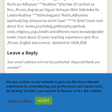
Ruchi aur Adhyayan ***Anubhav:**phichale 23 varshon se
M.sc.,M.com.,Angreji aur Vigyan Vishayon Mein Shikshaka Ka
Lamba Anubhav ***Visheshagyata:*Maths,Adhyatma
(spiritual),Yog vishayon ka vistrit Gyan* ****In Brief:I have read
about M.sc. books,psychology,philosophy,spiritual,
vedic,religious,yoga,health and different many knowledgeable
books.I have about 23 years teaching experience upto M.sc.
,M.com.,English and science. Updated on 18.06.2026
Leave a Reply
Your email address will not be published. Required fields are
marked
*
We use cookies on our website to give you the most relevant
experience by remembering your preferences and repeat visits.
By clicking “Accept”, you consent to the use of ALL the cookies.
Cookie settings
ACCEPT