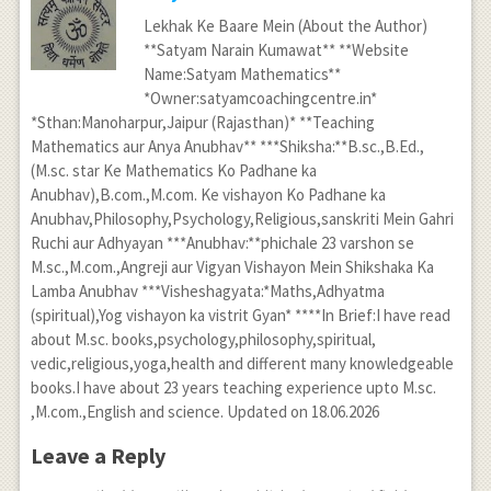
Lekhak Ke Baare Mein (About the Author)
**Satyam Narain Kumawat** **Website
Name:Satyam Mathematics**
*Owner:satyamcoachingcentre.in*
*Sthan:Manoharpur,Jaipur (Rajasthan)* **Teaching
Mathematics aur Anya Anubhav** ***Shiksha:**B.sc.,B.Ed.,
(M.sc. star Ke Mathematics Ko Padhane ka
Anubhav),B.com.,M.com. Ke vishayon Ko Padhane ka
Anubhav,Philosophy,Psychology,Religious,sanskriti Mein Gahri
Ruchi aur Adhyayan ***Anubhav:**phichale 23 varshon se
M.sc.,M.com.,Angreji aur Vigyan Vishayon Mein Shikshaka Ka
Lamba Anubhav ***Visheshagyata:*Maths,Adhyatma
(spiritual),Yog vishayon ka vistrit Gyan* ****In Brief:I have read
about M.sc. books,psychology,philosophy,spiritual,
vedic,religious,yoga,health and different many knowledgeable
books.I have about 23 years teaching experience upto M.sc.
,M.com.,English and science. Updated on 18.06.2026
Leave a Reply