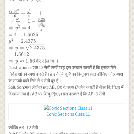
{4^2}+\frac{y^2}
{2^2}=1 \\
2
2
\frac{(2.5)^2}
(
2.5
)
y
+
=
1
\Rightarrow
16
4
{16}+\frac{y^2}
2
\frac{x^2}
6.25
y
⇒
=
1
−
4
16
{4} =1 \\
{16}+\frac{y^2}
6.25
2
⇒
=
4
−
y
\Rightarrow
4
{4}=1
=
4
−
1.5625
\frac{y^2}{4}
2
=
2.4375
y
=1-\frac{6.25}
⇒
=
2.4375
y
{16} \\
=
1.5612
\Rightarrow y^2
⇒
≈
1.56
मीटर (लगभग)
y
=4-\frac{6.25}
Illustration:5.एक 12 सेमी लम्बी छड़ इस प्रकार चलती है कि इसके सिरे
{4} \\ =4-1.5625
निर्देशांक्षों को स्पर्श करते हैं।छड़ के बिन्दु P का बिन्दुपथ ज्ञात कीजिए जो x-अक्ष
\\ y^2=2.4375
के सम्पर्क वाले सिरे से 3 सेमी दूर है।
\\ \Rightarrow
\theta
Solution:मान लीजिए छड़ AB, OX के साथ
कोण बनाती है जैसा कि चित्र में
y
θ
=\sqrt{2.4375}
दिखाया गया है।AB पर बिन्दु P(x,y) इस प्रकार है कि AP=3 सेमी
\\ =1.5612 \\
\Rightarrow y
\approx 1.56
Conic Sections Class 11
क्योंकि AB=12 सेमी