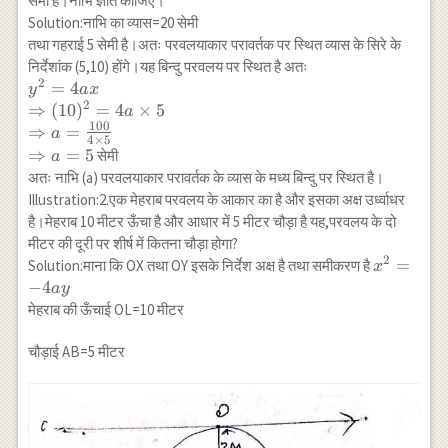
सेमी है।नाभि ज्ञात कीजिए।
Solution:नाभि का व्यास=20 सेमी
तथा गहराई 5 सेमी है।अतः परवलयाकार परावर्तक पर स्थित व्यास के सिरे के
निर्देशांक (5,10) होंगे।यह बिन्दु परवलय पर स्थित है अतः
2
y^2=4 a x \\
=
4
y
a
x
2
\Rightarrow(10)^2=4
⇒
(
10
)
=
4
×
5
a
100
a \times 5 \\
⇒
=
a
4
×
5
\Rightarrow
⇒
=
5
सेमी
a
a=\frac{100}{4
अतः नाभि (a) परवलयाकार परावर्तक के व्यास के मध्य बिन्दु पर स्थित है।
\times 5} \\
Illustration:2.एक मेहराब परवलय के आकार का है और इसका अक्ष उर्ध्वाधर
\Rightarrow a=5
है।मेहराब 10 मीटर ऊँचा है और आधार में 5 मीटर चौड़ा है यह,परवलय के दो
मीटर की दूरी पर शीर्ष में कितना चौड़ा होगा?
2
x^2=-4
=
Solution:माना कि OX तथा OY इसके निर्देश अक्ष है तथा समीकरण है
x
a y
−
4
a
y
मेहराब की ऊँचाई OL=10 मीटर
चौड़ाई AB=5 मीटर