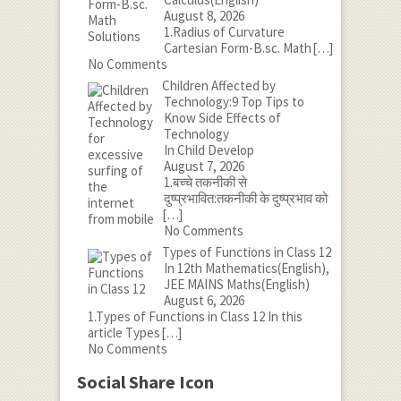
August 8, 2026
1.Radius of Curvature
Cartesian Form-B.sc. Math
[…]
No Comments
Children Affected by
Technology:9 Top Tips to
Know Side Effects of
Technology
In Child Develop
August 7, 2026
1.बच्चे तकनीकी से
दुष्प्रभावित:तकनीकी के दुष्प्रभाव को
[…]
No Comments
Types of Functions in Class 12
In 12th Mathematics(English),
JEE MAINS Maths(English)
August 6, 2026
1.Types of Functions in Class 12 In this
article Types
[…]
No Comments
Social Share Icon