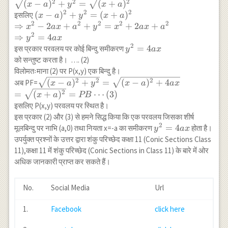
\sqrt{(x-
2
2
2
(
−
)
+
=
(
+
)
x
a
y
x
a
a)^2+y^2}=\sqrt{(x+a)^2}
2
2
2
(x-a)^2+y^2=
(
−
)
+
=
(
+
)
इसलिए
x
a
y
x
a
2
2
2
2
2
(x+a)^2 \\
⇒
−
2
+
+
=
+
2
+
x
a
x
a
y
x
a
x
a
\Rightarrow x^2-2
2
⇒
=
4
y
a
x
a
2
y^2=4
=
4
इस प्रकार परवलय पर कोई बिन्दु समीकरण
y
a
x
x+a^2+y^2=x^2+2
a x
को सन्तुष्ट करता है। …. (2)
a x+a^2 \\
विलोमतःमाना (2) पर P(x,y) एक बिन्दु है।
\Rightarrow y^2=4
\sqrt{(x-
2
2
2
(
−
)
+
=
(
−
)
+
4
अब PF=
x
a
y
x
a
a
x
a x
a)^2+y^2}=\sqrt{(x-
2
=
(
+
)
=
⋯
(
3
)
x
a
PB
a)^2+4ax} \\
इसलिए P(x,y) परवलय पर स्थित है।
=\sqrt{(x+a)^2}=P
इस प्रकार (2) और (3) से हमने सिद्ध किया कि एक परवलय जिसका शीर्ष
B \cdots(3)
2
y^2=4ax
=
4
मूलबिन्दु पर नाभि (a,0) तथा नियता x=-a का समीकरण
होता है।
y
a
x
उपर्युक्त प्रश्नों के उत्तर द्वारा शंकु परिच्छेद कक्षा 11 (Conic Sections Class
11),कक्षा 11 में शंकु परिच्छेद (Conic Sections in Class 11) के बारे में ओर
अधिक जानकारी प्राप्त कर सकते हैं।
No.
Social Media
Url
1.
Facebook
click here