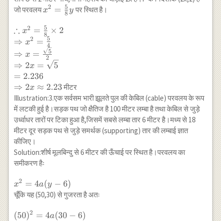
\frac{1}{4
y \\
5
2
x^2=\frac{5}
=
जो परवलय
पर स्थित है।
x
y
\times 10} \\
8
\Rightarrow
{8} y
\Rightarrow
x^2=\frac{5}
5
∴
2
\therefore x^2
=
×
2
x
a=\frac{-5}
8
{8} y
5
2
=\frac{5}{8}
⇒
=
x
{32}
4
\times 2 \\
5
⇒
=
x
2
\Rightarrow x^2
⇒
2
=
5
x
=\frac{5}{4} \\
=
2.236
\Rightarrow x
⇒
2
≈
2.23
मीटर
x
=\frac{\sqrt{5}}
Illustration:3.एक सर्वसम भारी झूलते पुल की केबिल (cable) परवलय के रूप
{2} \\
में लटकी हुई है।सड़क पथ जो क्षैतिज है 100 मीटर लम्बा है तथा केबिल से जुड़े
\Rightarrow 2 x
उर्ध्वाधर तारों पर टिका हुआ है,जिसमें सबसे लम्बा तार 6 मीटर है।मध्य से 18
=\sqrt{5} \\
मीटर दूर सड़क पथ से जुड़े समर्थक (supporting) तार की लम्बाई ज्ञात
=2.236 \\
कीजिए।
\Rightarrow 2x
Solution:शीर्ष मूलबिन्दु से 6 मीटर की ऊँचाई पर स्थित है।परवलय का
\approx 2.23
समीकरण हैः
2
x^2=4
=
4
(
−
6
)
x
a
y
a(y-6)
चूँकि यह (50,30) से गुजरता है अतः
2
(50)^2=4 a(30-
(
50
)
=
4
(
30
−
6
)
a