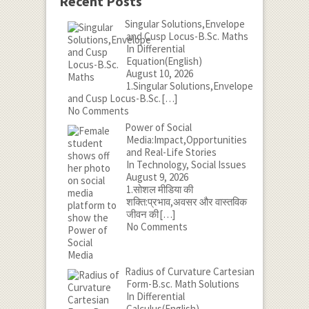
Recent Posts
Singular Solutions,Envelope
and Cusp Locus-B.Sc. Maths
In Differential
Equation(English)
August 10, 2026
1.Singular Solutions,Envelope
and Cusp Locus-B.Sc.
[…]
No Comments
Power of Social
Media:Impact,Opportunities
and Real-Life Stories
In Technology, Social Issues
August 9, 2026
1.सोशल मीडिया की
शक्ति:प्रभाव,अवसर और वास्तविक
जीवन की
[…]
No Comments
Radius of Curvature Cartesian
Form-B.sc. Math Solutions
In Differential
Calculus(English)