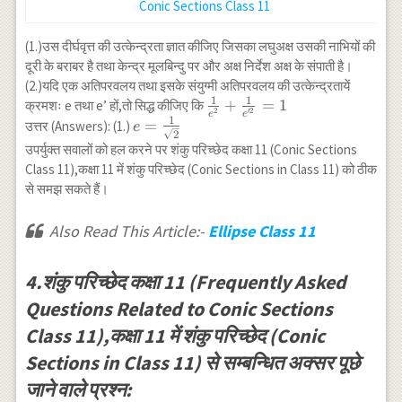
Conic Sections Class 11
(1.)उस दीर्घवृत्त की उत्केन्द्रता ज्ञात कीजिए जिसका लघुअक्ष उसकी नाभियों की
दूरी के बराबर है तथा केन्द्र मूलबिन्दु पर और अक्ष निर्देश अक्ष के संपाती है।
(2.)यदि एक अतिपरवलय तथा इसके संयुग्मी अतिपरवलय की उत्केन्द्रतायें
1
1
\frac{1}
+
=
1
क्रमशः e तथा e’ हों,तो सिद्ध कीजिए कि
2
′2
e
e
1
{e^2}+\frac{1}
e=\frac{1}
=
उत्तर (Answers): (1.)
e
2
{e^{\prime
{\sqrt{2}}
उपर्युक्त सवालों को हल करने पर शंकु परिच्छेद कक्षा 11 (Conic Sections
2}}=1
Class 11),कक्षा 11 में शंकु परिच्छेद (Conic Sections in Class 11) को ठीक
से समझ सकते हैं।
Also Read This Article:-
Ellipse Class 11
4.शंकु परिच्छेद कक्षा 11 (Frequently Asked
Questions Related to Conic Sections
Class 11),कक्षा 11 में शंकु परिच्छेद (Conic
Sections in Class 11) से सम्बन्धित अक्सर पूछे
जाने वाले प्रश्न: