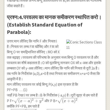
रेखाखण्ड जिसके अन्त्य बिन्दु अतिपरवलय पर हों,को अतिपरवलय की नाभिलम्ब
जीवा कहते हैं।
प्रश्न:4.परवलय का मानक समीकरण स्थापित करो।
(Establish Standard Equation of
Parabola):
उत्तर:मान लीजिए कि नाभि F और नियता l
है।नियता पर लम्ब FM खींचिए और FM को
बिन्दु O पर समद्विभाजित कीजिए।MO को X
तक बढ़ाइए।परवलय की परिभाषा के अनुसार मध्य बिन्दु O परवलय पर है और
परवलय का शीर्ष कहलाता है।O को मूलबिन्दु मानकर OX को x-अक्ष और इसके
लम्बवत OY को y-अक्ष लीजिए।मान लीजिए कि नाभि की नियता से दूरी 2a है।
तब नाभि के निर्देशांक (a,0),a>0 है तथा नियता का समीकरण x+a=0 जैसा कि
आकृति में है।
मान लीजिए परवलय पर कोई बिन्दु P(x,y) इस प्रकार है कि
PF=PB … (1)
जहाँ PB रेखा l पर लम्ब है।B के निर्देशांक (-a,y) है।दूरी सूत्र से हम पाते हैं
\sqrt{(x-
\sqrt{(x+a)^2}
2
2
2
(
−
)
+
(
+
)
P F=
और P B=
x
a
y
x
a
a)^2+y^2}
क्योंकि PF=PB, हम पाते हैं