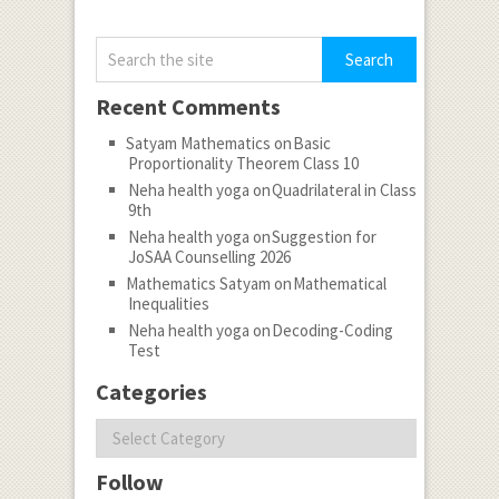
Recent Comments
Satyam Mathematics
on
Basic
Proportionality Theorem Class 10
Neha health yoga
on
Quadrilateral in Class
9th
Neha health yoga
on
Suggestion for
JoSAA Counselling 2026
Mathematics Satyam
on
Mathematical
Inequalities
Neha health yoga
on
Decoding-Coding
Test
Categories
Categories
Follow