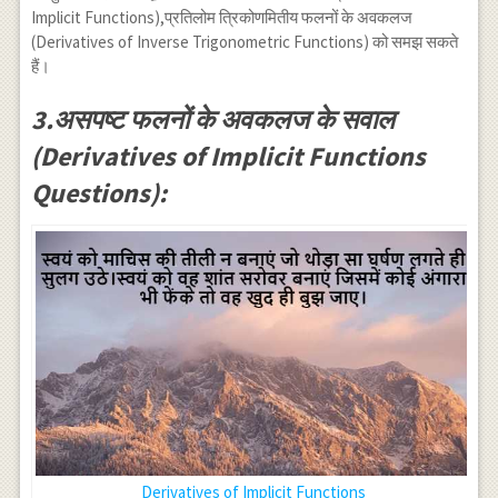
\theta}\right) \\
x}=-
Implicit Functions),प्रतिलोम त्रिकोणमितीय फलनों के अवकलज
=\sec
\frac{2}
(Derivatives of Inverse Trigonometric Functions) को समझ सकते
^{-1}\left(\sec 2
{\sqrt{1-
हैं।
\theta\right) \\
x^{2}}}
\Rightarrow y =2
3.असपष्ट फलनों के अवकलज के सवाल
\theta \\
\Rightarrow y =2
(Derivatives of Implicit Functions
\cos ^{-1} x
Questions):
Derivatives of Implicit Functions