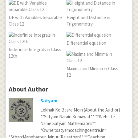
DE with Variables Separable
Height and Distance in
Class 12
Trigonometry
Differential equation
Indefinite Integrals in Class
12th
Maxima and Minima in Class
12
About Author
Satyam
Lekhak Ke Baare Mein (About the Author)
**Satyam Narain Kumawat** **Website
Name:Satyam Mathematics**
*Owner:satyamcoachingcentre.in*
*Sthan:Manoharpur,Jaipur (Rajasthan)* **Teaching