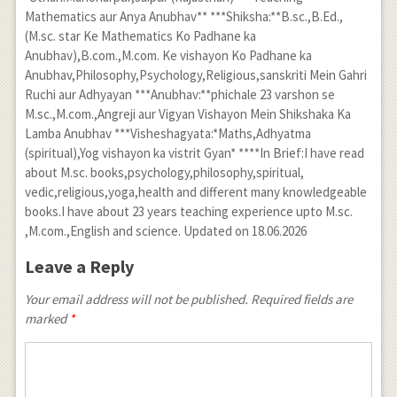
Mathematics aur Anya Anubhav** ***Shiksha:**B.sc.,B.Ed.,
(M.sc. star Ke Mathematics Ko Padhane ka
Anubhav),B.com.,M.com. Ke vishayon Ko Padhane ka
Anubhav,Philosophy,Psychology,Religious,sanskriti Mein Gahri
Ruchi aur Adhyayan ***Anubhav:**phichale 23 varshon se
M.sc.,M.com.,Angreji aur Vigyan Vishayon Mein Shikshaka Ka
Lamba Anubhav ***Visheshagyata:*Maths,Adhyatma
(spiritual),Yog vishayon ka vistrit Gyan* ****In Brief:I have read
about M.sc. books,psychology,philosophy,spiritual,
vedic,religious,yoga,health and different many knowledgeable
books.I have about 23 years teaching experience upto M.sc.
,M.com.,English and science. Updated on 18.06.2026
Leave a Reply
Your email address will not be published. Required fields are
marked
*