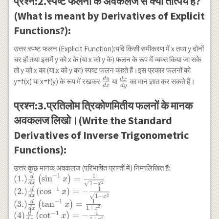
प्रश्न:2.स्पष्ट फलनों के अवकलज से क्या तात्पर्य है?
(What is meant by Derivatives of Explicit
Functions?):
उत्तर:स्पष्ट फलन (Explicit Function):यदि किसी समीकरण में x तथा y दोनों
चर हों तथा इसमें y को x के (या x को y के) फलन के रूप में व्यक्त किया जा सके
तो y को x का (या x को y का) स्पष्ट फलन कहते हैं।इस प्रकार फलनों को
d
y
\frac{dy}
\frac{dx}
d
x
y=f(x) या x=f(y) के रूप में रखकर
या
का मान ज्ञात कर सकते हैं।
d
x
d
y
{dx}
{dy}
प्रश्न:3.प्रतिलोम त्रिकोणमितीय फलनों के मानक
अवकलज लिखो।(Write the Standard
Derivatives of Inverse Trigonometric
Functions):
उत्तर:कुछ मानक अवकलज (परिभाषित प्रान्तों में) निम्नलिखित हैं:
−
1
1
d
(1.) \frac{d}{d x}\left(\sin ^{-1}
(
1.
)
s
i
n
=
(
)
x
2
d
x
1
−
x
x\right)=\frac{1}{\sqrt{1-
1
−
1
d
(
2.
)
(
c
o
s
)
=
−
x
2
d
x
1
−
x
x^{2}}} \\ (2.) \frac{d}{d x}
1
−
1
d
(
3.
)
t
a
n
=
(
)
x
2
(\cos^{-1} x)=-\frac{1}{\sqrt{1-
1
+
d
x
x
1
−
1
d
(
4
)
c
o
t
=
−
(
)
x
2