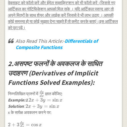
वेबसाइट को फॉलो करें और ईमेल सब्सक्रिप्शन को भी फॉलो करें।जिससे नए
आर्टिकल का नोटिफिकेशन आपको मिल सके । यदि आर्टिकल पसन्द आए तो
अपने मित्रों के साथ शेयर और लाईक करें जिससे वे भी लाभ उठाए । आपकी
कोई समस्या हो या कोई सुझाव देना चाहते हैं तो कमेंट करके बताएं।इस आर्टिकल
को पूरा पढ़ें।
Also Read This Article:-
Differentials of
Composite Functions
2.असपष्ट फलनों के अवकलज के साधित
उदाहरण (Derivatives of Implicit
Functions Solved Examples):
d
y
\frac{dy}
निम्नलिखित प्रश्नों में
ज्ञात कीजिए:
d
x
{dx}
2 x+3
2
+
3
=
s
i
n
Example:1
.
x
y
x
y=\sin
2 x+3
2
+
3
=
s
i
n
Solution
:
x
y
x
x
y=\sin
x के सापेक्ष अवकलन करने पर:
x
d
y
2+3 \frac{d y}{d
2
+
3
=
c
o
s
x