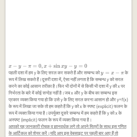
x-y-
−
−
=
0
,
+
s
i
n
−
=
0
x
y
π
x
x
y
y
\pi=0,
y=x-
=
−
पहली दशा में हम y के लिए सरल कर सकते हैं और सम्बन्ध को
के
y
x
π
x+\sin
\pi
रूप में लिख सकते हैं।दूसरी दशा में, ऐसा नहीं लगता है कि सम्बन्ध y को सरल
x y-
करने का कोई आसान तरीका है।फिर भी दोनों में से किसी भी दशा में y की x पर
y=0
निर्भरता के बारे में कोई सन्देह नहीं है।जब x और y के बीच का सम्बन्ध इस
प्रकार व्यक्त किया गया हो कि उसे y के लिए सरल करना आसान हो और y=f(x)
के रूप में लिखा जा सके तो हम कहते हैं कि y को x के स्पष्ट (explicit) फलन के
रूप में व्यक्त किया गया है।उपर्युक्त दूसरे सम्बन्ध में हम कहते हैं कि y को x के
अस्पष्ट (implicit) फलन के रूप में व्यक्त किया गया है।
आपको यह जानकारी रोचक व ज्ञानवर्धक लगे तो अपने मित्रों के साथ इस गणित
के आर्टिकल को शेयर करें।यदि आप इस वेबसाइट पर पहली बार आए हैं तो