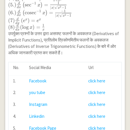
x^{2}}} \\ (3.) \frac{d}{d
1
+
d
x
x
1
−
1
d
(
5.
)
s
e
c
=
(
)
x
x}\left(\tan ^{-1}
2
d
x
∣
∣
−
1
x
x
−
1
−
1
d
x\right)=\frac{1}{1+x^{2}} \\
(
6.
)
cosec
=
(
)
x
2
d
x
∣
∣
−
1
x
x
(4) \frac{d}{d x}\left(\cot ^{-1}
d
(
7
)
(
)
=
x
x
e
e
d
x
x\right)=-\frac{1}{1+x^{2}} \\
1
d
(
8
)
(
l
o
g
)
=
x
(5.)\frac{d}{d x}\left(\sec ^{-1}
d
x
x
उपर्युक्त प्रश्नों के उत्तर द्वारा असपष्ट फलनों के अवकलज (Derivatives of
x\right)=\frac{1}{|x|
Implicit Functions), प्रतिलोम त्रिकोणमितीय फलनों के अवकलज
\sqrt{x^{2}-1}} \\ (6.) \frac{d}{d
(Derivatives of Inverse Trigonometric Functions) के बारे में ओर
x}\left(\operatorname{cosec}^{-1}
अधिक जानकारी प्राप्त कर सकते हैं।
x\right)=\frac{-1}{|x|
\sqrt{x^{2}-1}} \\ (7) \frac{d}{d
x}\left(e^{x}\right)=e^{x} \\ (8)
No.
Social Media
Url
\frac{d}{d x}(\log x)=\frac{1}
{x}
1.
Facebook
click here
2.
you tube
click here
3.
Instagram
click here
4.
Linkedin
click here
5.
Facebook Page
click here