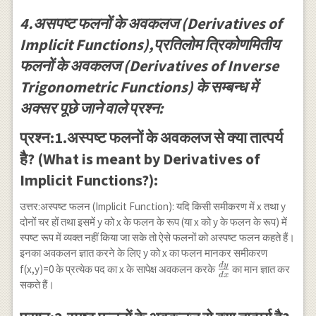
4.असपष्ट फलनों के अवकलज (Derivatives of
Implicit Functions),प्रतिलोम त्रिकोणमितीय
फलनों के अवकलज (Derivatives of Inverse
Trigonometric Functions) के सम्बन्ध में
अक्सर पूछे जाने वाले प्रश्न:
प्रश्न:1.अस्पष्ट फलनों के अवकलज से क्या तात्पर्य
है? (What is meant by Derivatives of
Implicit Functions?):
उत्तर:अस्पष्ट फलन (Implicit Function): यदि किसी समीकरण में x तथा y
दोनों चर हों तथा इसमें y को x के फलन के रूप (या x को y के फलन के रूप) में
स्पष्ट रूप में व्यक्त नहीं किया जा सके तो ऐसे फलनों को अस्पष्ट फलन कहते हैं।
इनका अवकलन ज्ञात करने के लिए y को x का फलन मानकर समीकरण
d
y
\frac{dy}
f(x,y)=0 के प्रत्येक पद का x के सापेक्ष अवकलन करके
का मान ज्ञात कर
d
x
{dx}
सकते हैं।