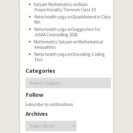
Satyam Mathematics
on
Basic
Proportionality Theorem Class 10
Neha health yoga
on
Quadrilateral in Class
9th
Neha health yoga
on
Suggestion for
JoSAA Counselling 2026
Mathematics Satyam
on
Mathematical
Inequalities
Neha health yoga
on
Decoding-Coding
Test
Categories
Categories
Follow
Subscribe to notifications
Archives
Archives