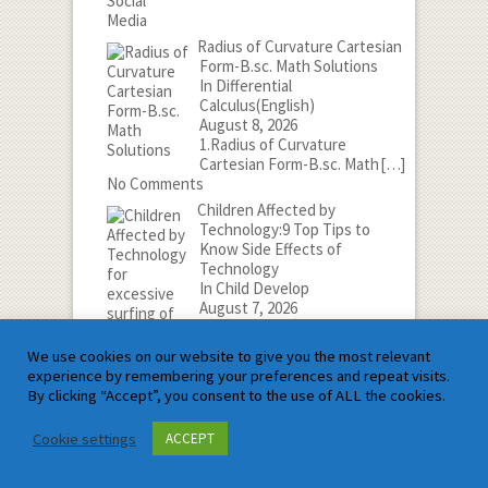
Radius of Curvature Cartesian
Form-B.sc. Math Solutions
In Differential
Calculus(English)
August 8, 2026
1.Radius of Curvature
Cartesian Form-B.sc. Math
[…]
No Comments
Children Affected by
Technology:9 Top Tips to
Know Side Effects of
Technology
In Child Develop
August 7, 2026
1.बच्चे तकनीकी से
दुष्प्रभावित:तकनीकी के दुष्प्रभाव को
We use cookies on our website to give you the most relevant
[…]
experience by remembering your preferences and repeat visits.
No Comments
By clicking “Accept”, you consent to the use of ALL the cookies.
Types of Functions in Class 12
In 12th Mathematics(English),
Cookie settings
ACCEPT
JEE MAINS Maths(English)
August 6, 2026