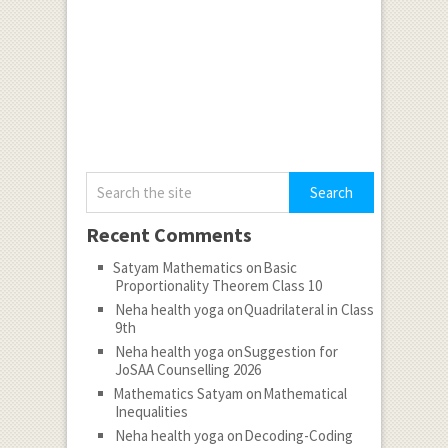
Recent Comments
Satyam Mathematics
on
Basic
Proportionality Theorem Class 10
Neha health yoga
on
Quadrilateral in Class
9th
Neha health yoga
on
Suggestion for
JoSAA Counselling 2026
Mathematics Satyam
on
Mathematical
Inequalities
Neha health yoga
on
Decoding-Coding