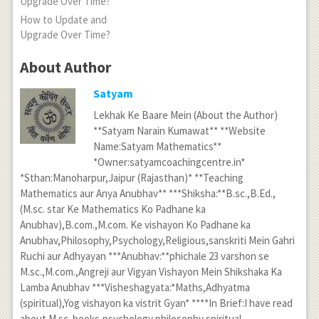
How to Update and
Upgrade Over Time?
About Author
Satyam
Lekhak Ke Baare Mein (About the Author)
**Satyam Narain Kumawat** **Website
Name:Satyam Mathematics**
*Owner:satyamcoachingcentre.in*
*Sthan:Manoharpur,Jaipur (Rajasthan)* **Teaching
Mathematics aur Anya Anubhav** ***Shiksha:**B.sc.,B.Ed.,
(M.sc. star Ke Mathematics Ko Padhane ka
Anubhav),B.com.,M.com. Ke vishayon Ko Padhane ka
Anubhav,Philosophy,Psychology,Religious,sanskriti Mein Gahri
Ruchi aur Adhyayan ***Anubhav:**phichale 23 varshon se
M.sc.,M.com.,Angreji aur Vigyan Vishayon Mein Shikshaka Ka
Lamba Anubhav ***Visheshagyata:*Maths,Adhyatma
(spiritual),Yog vishayon ka vistrit Gyan* ****In Brief:I have read
about M.sc. books,psychology,philosophy,spiritual,