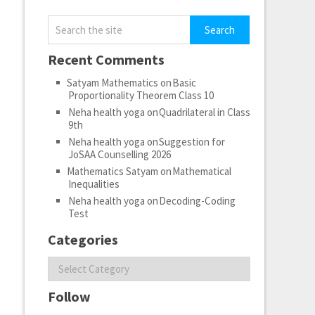
Recent Comments
Satyam Mathematics
on
Basic
Proportionality Theorem Class 10
Neha health yoga
on
Quadrilateral in Class
9th
Neha health yoga
on
Suggestion for
JoSAA Counselling 2026
Mathematics Satyam
on
Mathematical
Inequalities
Neha health yoga
on
Decoding-Coding
Test
Categories
Categories
Follow