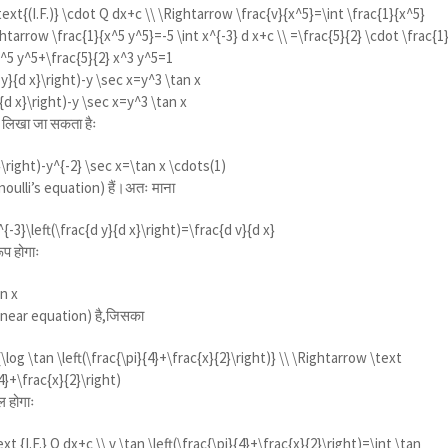
\text{(I.F.)} \cdot Q dx+c \\ \Rightarrow \frac{v}{x^5}=\int \frac{1}{x^5}
ghtarrow \frac{1}{x^5 y^5}=-5 \int x^{-3} d x+c \\ =\frac{5}{2} \cdot \frac{1
x^5 y^5+\frac{5}{2} x^3 y^5=1
 y}{d x}\right)-y \sec x=y^3 \tan x
}{d x}\right)-y \sec x=y^3 \tan x
ं लिखा जा सकता हैः
}\right)-y^{-2} \sec x=\tan x \cdots(1)
oulli’s equation) हैं।अतः माना
{-3}\left(\frac{d y}{d x}\right)=\frac{d v}{d x}
प होगाः
n x
linear equation) है,जिसका
\log \tan \left(\frac{\pi}{4}+\frac{x}{2}\right)} \\ \Rightarrow \text
{4}+\frac{x}{2}\right)
 होगाः
ext {I.F.} Q dx+c \\ v \tan \left(\frac{\pi}{4}+\frac{x}{2}\right)=\int \tan