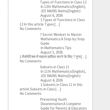
Types of Functions in Class 12
In 12th Mathematics(English),
}
JEE MAINS Maths(English)
August 6, 2026
1.Types of Functions in Class
12 In this article Types
[…]
No Comments
7 Secret Mindset to Master
Mathematics:A Step-by-Step
Guide
In Mathematics Tips
August 5, 2026
1.मैथेमेटिक्स में महारत हासिल करने के लिए 7 गुप्त
[…]
No Comments
Subsets in Class 11
In 11th Mathematics(English),
JEE MAINS Maths(English)
August 4, 2026
1.Subsets in Class 11 In this
article Subsets in Class
[…]
No Comments
Preventing Youth
Disorientation:A Complete
Guide for Parents & Educators