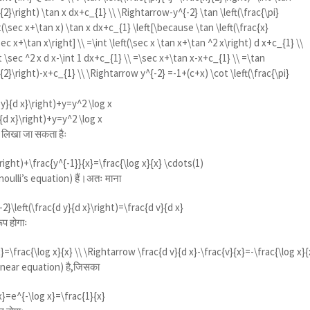
}{2}\right) \tan x dx+c_{1} \\ \Rightarrow-y^{-2} \tan \left(\frac{\pi}
t(\sec x+\tan x) \tan x dx+c_{1} \left[\because \tan \left(\frac{x}
ec x+\tan x\right] \\ =\int \left(\sec x \tan x+\tan ^2 x\right) d x+c_{1} \\
t \sec ^2 x d x-\int 1 dx+c_{1} \\ =\sec x+\tan x-x+c_{1} \\ =\tan
}{2}\right)-x+c_{1} \\ \Rightarrow y^{-2} =-1+(c+x) \cot \left(\frac{\pi}
d y}{d x}\right)+y=y^2 \log x
}{d x}\right)+y=y^2 \log x
ं लिखा जा सकता हैः
\right)+\frac{y^{-1}}{x}=\frac{\log x}{x} \cdots(1)
oulli’s equation) हैं।अतः माना
2}\left(\frac{d y}{d x}\right)=\frac{d v}{d x}
प होगाः
}=\frac{\log x}{x} \\ \Rightarrow \frac{d v}{d x}-\frac{v}{x}=-\frac{\log x}{
linear equation) है,जिसका
 x}=e^{-\log x}=\frac{1}{x}