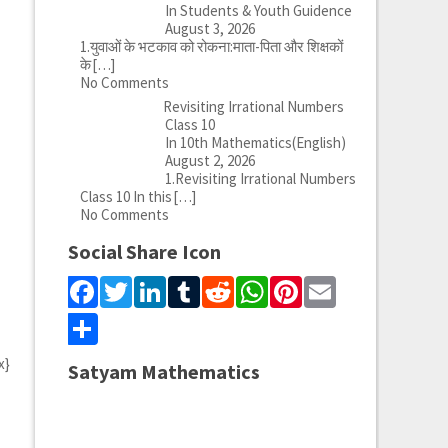
In Students & Youth Guidence
August 3, 2026
1.युवाओं के भटकाव को रोकना:माता-पिता और शिक्षकों
के
[…]
No Comments
Revisiting Irrational Numbers
Class 10
In 10th Mathematics(English)
August 2, 2026
1.Revisiting Irrational Numbers
Class 10 In this
[…]
No Comments
Social Share Icon
Facebook
Twitter
LinkedIn
Tumblr
Reddit
WhatsApp
Pinterest
Email
Share
x}
Satyam Mathematics