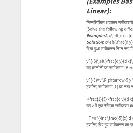
(Examples Base
Linear):
निम्नलिखित अवकल समीकरणों 
(Solve the following diffe
Example:2
.
x\left(\frac{
Solution
:
x\left(\frac{d y
दिया हुआ समीकरण निम्न रूप मे
y^{-6}\left(\frac{d y}{d x
यह बरनौली का समीकरण (Bern
y^{-5}=v \Rightarrow-5 y^{
इसलिए समीकरण (1) का नया रू
-\frac{1}{5} \frac{d v}{d 
यह v में एक रैखिक समीकरण (
I.F.=
e^{\int \frac{-5}{x} d
इसलिए दिए हुए समीकरण का हल