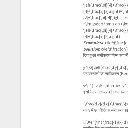
\left(\frac{\pi}{4}+\frac{x
{4}+\frac{x}{2}\right)=\in
{2}+\frac{\pi}{4}\right)=\s
=\int \sec x \tan x d x+\in
\left(\frac{\pi}{4}+\frac{x
{4}+\frac{x}{2}\right)
Example:4
.
x\left(\frac{
Solution
:
x\left(\frac{d y
दिया हुआ समीकरण निम्न रूप मे
y^{-2}\left(\frac{d y}{d x}
यह बरनौली का समीकरण (Bern
y^{-1}=v \Rightarrow -y^{-
इसलिए समीकरण (1) का नया रू
-\frac{d v}{d x}+\frac{v}{x
यह v में एक रैखिक समीकरण (
I.F.=
e^{\int \frac{-1}{x} d