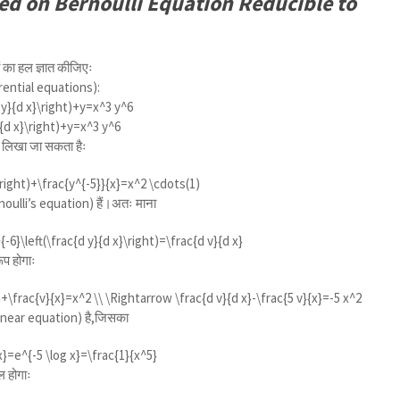
d on Bernoulli Equation Reducible to
का हल ज्ञात कीजिएः
rential equations):
d y}{d x}\right)+y=x^3 y^6
}{d x}\right)+y=x^3 y^6
ं लिखा जा सकता हैः
}\right)+\frac{y^{-5}}{x}=x^2 \cdots(1)
oulli’s equation) हैं।अतः माना
-6}\left(\frac{d y}{d x}\right)=\frac{d v}{d x}
प होगाः
x}+\frac{v}{x}=x^2 \\ \Rightarrow \frac{d v}{d x}-\frac{5 v}{x}=-5 x^2
linear equation) है,जिसका
 x}=e^{-5 \log x}=\frac{1}{x^5}
 होगाः