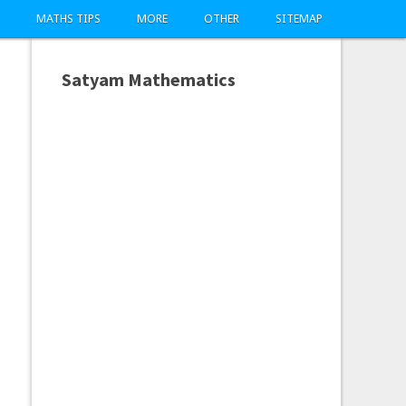
MATHS TIPS
MORE
OTHER
SITEMAP
Satyam Mathematics