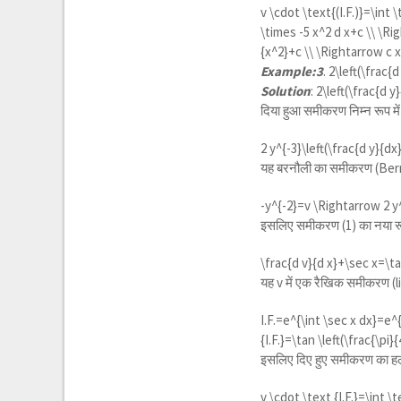
v \cdot \text{(I.F.)}=\int 
\times -5 x^2 d x+c \\ \Ri
{x^2}+c \\ \Rightarrow c 
Example:3
.
2\left(\frac{d
Solution
:
2\left(\frac{d y
दिया हुआ समीकरण निम्न रूप मे
2 y^{-3}\left(\frac{d y}{dx
यह बरनौली का समीकरण (Bern
-y^{-2}=v \Rightarrow 2 y^
इसलिए समीकरण (1) का नया रू
\frac{d v}{d x}+\sec x=\ta
यह v में एक रैखिक समीकरण (
I.F.=
e^{\int \sec x dx}=e^{
{I.F.}=\tan \left(\frac{\pi}
इसलिए दिए हुए समीकरण का हल
v \cdot \text {I.F.}=\int \t