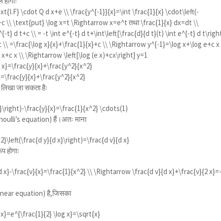
 होगाः
ext{I.F} \cdot Q d x+e \\ \frac{y^{-1}}{x}=\int \frac{1}{x} \cdot\left(-
x+c \\ \text{put} \log x=t \Rightarrow x=e^t तथा \frac{1}{x} dx=dt \\
^{-t} d t+c \\ = -t \int e^{-t} d t+\int\left[\frac{d}{d t}(t) \int e^{-t} d t\righ
c \\ =\frac{\log x}{x}+\frac{1}{x}+c \\ \Rightarrow y^{-1}=\log x+\log e+c x 
x+c x \\ \Rightarrow \left[\log (e x)+cx\right] y=1
d x}=\frac{y}{x}+\frac{y^2}{x^2}
x}=\frac{y}{x}+\frac{y^2}{x^2}
ं लिखा जा सकता हैः
x}\right)-\frac{y}{x}=\frac{1}{x^2} \cdots(1)
oulli’s equation) हैं।अतः माना
}\left(\frac{d y}{d x}\right)=\frac{d v}{d x}
प होगाः
 x}-\frac{v}{x}=\frac{1}{x^2} \\ \Rightarrow \frac{d v}{d x}+\frac{v}{2 x}=
linear equation) है,जिसका
d x}=e^{\frac{1}{2} \log x}=\sqrt{x}