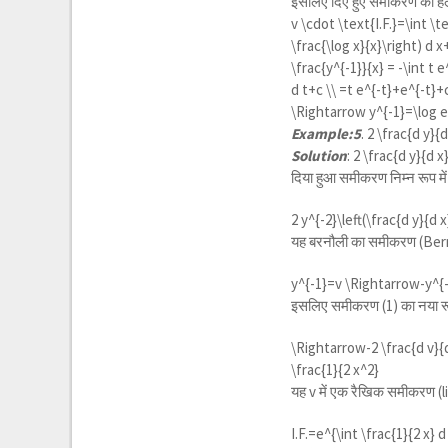
इसलिए दिए हुए समीकरण का हल
v \cdot \text{I.F.}=\int \t
\frac{\log x}{x}\right) d 
\frac{y^{-1}}{x} = -\int t e
d t+c \\ =t e^{-t}+e^{-t}+
\Rightarrow y^{-1}=\log e 
Example:5
.
2 \frac{d y}{
Solution
:
2 \frac{d y}{d 
दिया हुआ समीकरण निम्न रूप मे
2 y^{-2}\left(\frac{d y}{d 
यह बरनौली का समीकरण (Bern
y^{-1}=v \Rightarrow-y^{-2
इसलिए समीकरण (1) का नया रू
\Rightarrow-2 \frac{d v}{d
\frac{1}{2 x^2}
यह v में एक रैखिक समीकरण (
I.F.=
e^{\int \frac{1}{2 x} 