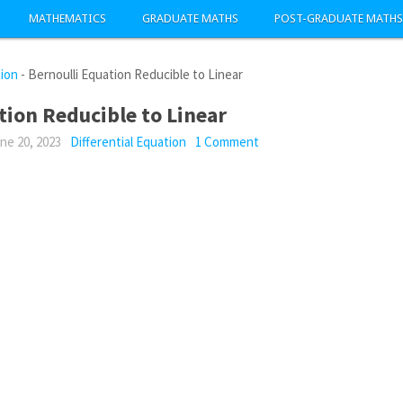
MATHEMATICS
GRADUATE MATHS
POST-GRADUATE MATHS
tion
-
Bernoulli Equation Reducible to Linear
tion Reducible to Linear
ne 20, 2023
Differential Equation
1 Comment