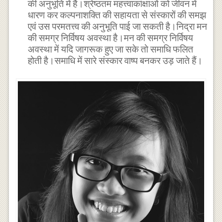
की अनुभूति में है।श्रेष्ठतम महत्त्वाकांक्षाओं को जीवन में
धारण कर कल्पनाशक्ति की सहायता से संस्कारों की समझ
एवं उस परमतत्त्व की अनुभूति पाई जा सकती है।निद्रा मन
की समग्र निर्विषय अवस्था है।मन की समग्र निर्विषय
अवस्था में यदि जागरूक हुए जा सके तो समाधि फलित
होती है।समाधि में सारे संस्कार वाष्प बनकर उड़ जाते हैं।