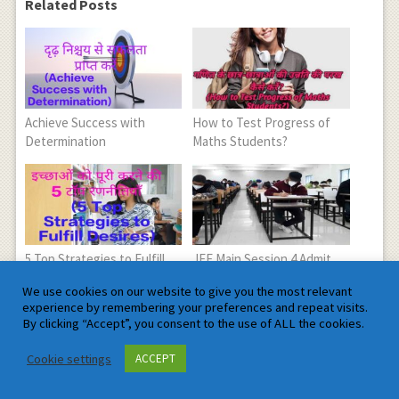
Related Posts
Achieve Success with
How to Test Progress of
Determination
Maths Students?
5 Top Strategies to Fulfill
JEE Main Session 4 Admit
Desires
Card Released
We use cookies on our website to give you the most relevant
experience by remembering your preferences and repeat visits.
By clicking “Accept”, you consent to the use of ALL the cookies.
Cookie settings
ACCEPT
Role of Action in Achieving