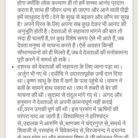
होगा क्योंकि लोक कल्याण ही तो हमें सच्चा आनंद प्रदान
करता है,साथ ही जीवन धन्य हो जाएगा और आने वाली पीढ़ी
हमें साधुवाद देगी।देने के सुख से बढ़कर और कौन सा सुख
है? अपने प्रिय के लिए अपना सब कुछ देकर भी आनंद की
अनुभूति होती है।देवताओं से सहायता मांगने की बात तो
सदा ही चलती है,पर कुछ विशेष समय ऐसे भी आते हैं,जब
देवता मनुष्य से याचना करते हैं।ऐसे अवसर किन्हीं
सौभाग्यवानों को ही मिलते हैं,जब वे देवताओं की मनोकामना
पूरी करने में समर्थ हो सकें।
दशरथ को देवताओं की सहायता के लिए जाना पड़ा था।
अर्जुन भी गए थे।दधीचि ने उदारतापूर्वक उन्हें दान दिया
था।कृष्ण साधु के वेश में कर्ण के पास पहुंचे थे।वामन ने
बली के सामने हाथ पसारा था।राम ने शबरी से बेर की
याचना की थी।सुदामा से तंदुल मांगे गए थे। अंगद और
हनुमान ने देवताओं से अपनी कामनापूर्ण नहीं कराई
थी,वरन उनकी पूर्ण की थी।इस प्रसंग में ऋषियों की
परंपरा याद आ जाती है।विश्वामित्र ने हरिश्चंद्र
से,उद्दालक ने आरुणि से,चाणक्य ने चंद्रगुप्त से,समर्थ ने
शिवाजी से,परमहंस ने विवेकानंद से,विरजानन्द ने दयानंद
से कुछ मांगा था और सत्पात्र शिष्य ने जी खोलकर दिया भी