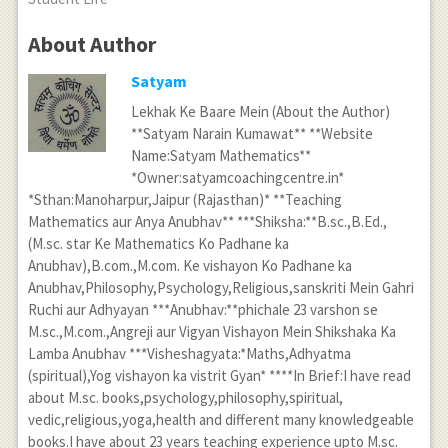
About Author
Satyam
Lekhak Ke Baare Mein (About the Author)
**Satyam Narain Kumawat** **Website
Name:Satyam Mathematics**
*Owner:satyamcoachingcentre.in*
*Sthan:Manoharpur,Jaipur (Rajasthan)* **Teaching
Mathematics aur Anya Anubhav** ***Shiksha:**B.sc.,B.Ed.,
(M.sc. star Ke Mathematics Ko Padhane ka
Anubhav),B.com.,M.com. Ke vishayon Ko Padhane ka
Anubhav,Philosophy,Psychology,Religious,sanskriti Mein Gahri
Ruchi aur Adhyayan ***Anubhav:**phichale 23 varshon se
M.sc.,M.com.,Angreji aur Vigyan Vishayon Mein Shikshaka Ka
Lamba Anubhav ***Visheshagyata:*Maths,Adhyatma
(spiritual),Yog vishayon ka vistrit Gyan* ****In Brief:I have read
about M.sc. books,psychology,philosophy,spiritual,
vedic,religious,yoga,health and different many knowledgeable
books.I have about 23 years teaching experience upto M.sc.