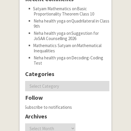
Satyam Mathematics
on
Basic
Proportionality Theorem Class 10
Neha health yoga
on
Quadrilateral in Class
9th
Neha health yoga
on
Suggestion for
JoSAA Counselling 2026
Mathematics Satyam
on
Mathematical
Inequalities
Neha health yoga
on
Decoding-Coding
Test
Categories
Categories
Follow
Subscribe to notifications
Archives
Archives