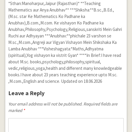
*Sthan:Manoharpur,Jaipur (Rajasthan)* **Teaching
Mathematics aur Anya Anubhav** ***Shiksha:**B.sc.,B.Ed.,
(M.sc. star Ke Mathematics Ko Padhane ka
Anubhav),B.com.,M.com. Ke vishayon Ko Padhane ka
Anubhav,Philosophy,Psychology,Religious,sanskriti Mein Gahri
Ruchi aur Adhyayan ***Anubhav:**phichale 23 varshon se
M.sc.,M.com.,Angreji aur Vigyan Vishayon Mein Shikshaka Ka
Lamba Anubhav ***Visheshagyata:*Maths,Adhyatma
(spiritual),Yog vishayon ka vistrit Gyan* ****In Brief:I have read
about M.sc. books,psychology,philosophy,spiritual,
vedic,religious,yoga,health and different many knowledgeable
books.I have about 23 years teaching experience upto M.sc.
,M.com.,English and science. Updated on 18.06.2026
Leave a Reply
Your email address will not be published. Required fields are
marked
*