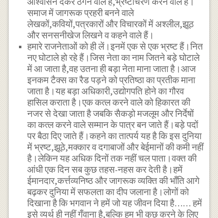
आश्वासन देकर ठगने वाले हैं,भ्रष्टाचरण करने वाले हैं।
समाज में जागरूक प्रहरी बनने वाले
लेखकों,कवियों,पत्रकारों और विचारकों में अश्लील,झूठ
और सनसनीखेज लिखने व कहने वाले हैं।
हमारे राजनेताओं को ही लें।इनमें एक से एक भ्रष्ट हैं।नित
नए घोटाले हो रहे हैं।जिस नेता का नाम जितने बड़े घोटाले
में आ जाता है,वह उतना ही बड़ा नेता माना जाता है।आज
इनकम टैक्स का रैड पड़ने को प्रतिष्ठा का प्रतीक माना
जाता है।यह बड़ा अधिकारी,उद्योगपति होने का गौरव
हासिल कराता है।एक कत्ल करने वाले को हिकारत की
नजर से देखा जाता है जबकि सैकड़ो मजलूम और निर्देषों
का कत्ल करने वाले सम्मान के पात्र बन जाते हैं।बड़े पदों
पर बैठा दिए जाते हैं।कहने का तात्पर्य यह है कि इस दुनिया
में भ्रष्ट,झूठे,मक्कार व दगाबाजों और बेईमानों की कमी नहीं
है।लेकिन यह अधिक दिनों तक नहीं चल पाता।वक्त की
आंधी एक दिन सब कुछ तहस-नहस कर देती है।हमें
ईमानदार,कर्त्तव्यनिष्ठ और जागरूक व्यक्ति की भाँति आगे
बढ़कर दुनिया में सफलता का दीप जलाना है।लोगों को
दिखाना है कि भगवान ने हमें जो यह जीवन दिया है…… हमें
इसे व्यर्थ ही नहीं गँवाना है,बल्कि हम भी कुछ करने के लिए