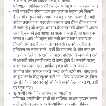
अध्ययन,उनकी हार्दिक इच्छा,आंतरिक
प्रेरणा,आत्मविश्वास और कठिन परिश्रम का परिणाम था।
यही भगवदीय प्रेरणा एक बार प्रत्येक मनुष्य को मिलती
है।सभी मनुष्यों को भगवान का यह संदेश मिलता है।यही
संदेश उसका पथ-प्रदर्शक बनकर उसे ठीक-ठीक राह पर
ले जाता है।जो मनुष्य भगवान के संदेश को जीवन में अपना
लेता है;उसकी इस आशा का पालन करता है,वह महान् बन
जाता है।आप भी महान् क्यों नहीं बन सकते? संसार के
जितने गणितज्ञ हैं।आप उनको देखें।उनके अतीत के
इतिहास पर नजर डालें।देखें कि वह क्या थे और क्या बन
गए? आप देखेंगे कि सभी साधारण परिवारों में जन्मे थे।सभी
ने आपकी और हमारी तरह ही कष्ट झेले हैं।उन्होंने महान्
बनने का सपना देखा,हार्दिक इच्छा की,आत्मविश्वास
संजोया और प्रयत्न करते-करते आगे बढ़ते गए।सफलता
के द्वार उनके लिए खुलते चले गए।जिस सफलता के,जिस
उन्नति के शिखर पर पहुंचने के वे सपने देखा करते थे,उसी
पर पहुंच गए।
शून्य और अंकों के आविष्कारक भारतीय
गणितज्ञ,ज्यामितीय शोधों को तार्किक आधार प्रदान करने
वाले यूक्लिड,लघुगणक के आविष्कारक जाॅन नेपियर