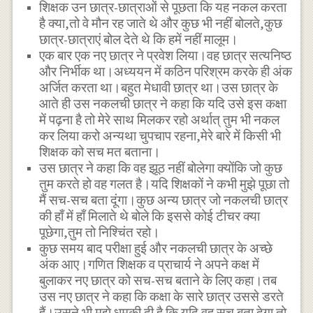
शिक्षक उन छात्र-छात्राओं से पूछता कि यह नकल करता
है क्या,तो वे मौन रह जाते थे और कुछ भी नहीं बोलते,कुछ
छात्र-छात्राएं बोल देते थे कि हमें नहीं मालूम।
एक बार एक नए छात्र ने प्रवेश लिया।वह छात्र सत्यनिष्ठ
और निर्भीक था।अध्ययन में कठिन परिश्रम करके ही अंक
अर्जित करता था।बहुत मेधावी छात्र था।उस छात्र के
आते ही उस नकलची छात्र ने कहा कि यदि उसे इस कक्षा
में पढ़ना है तो मेरे साथ मिलकर रहो अर्थात् तुम भी नकल
कर लिया करो अन्यथा चुपचाप रहना,मेरे बारे में किसी भी
शिक्षक को सच मत बताना।
उस छात्र ने कहा कि वह झूठ नहीं बोलेगा क्योंकि जो कुछ
तुम करते हो वह गलत है।यदि शिक्षकों ने कभी मुझे पूछा तो
मैं सच-सच बता दूंगा।कुछ अन्य छात्र जो नकलची छात्र
की हाँ में हाँ मिलाते थे बोले कि इससे कोई टीचर क्या
पूछेगा,तुम तो निश्चिंत रहो।
कुछ समय बाद परीक्षा हुई और नकलची छात्र के अच्छे
अंक आए।गणित शिक्षक व प्राचार्य ने अपने कक्ष में
बुलाकर नए छात्र को सच-सच बताने के लिए कहा।तब
उस नए छात्र ने कहा कि कक्षा के सारे छात्र उससे डरते
हैं।उसने भी मुझे धमकी दी है कि यदि वह सच बता देगा तो