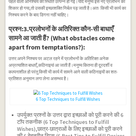
पहले वाली अनिश्चय की स्थिति उत्पन्न हो गई।यदि मनुष्य इस नए प्रलोभन का
शिकार हो गया,तो उसकी इच्छाशक्ति निर्बल पड़ जाती है।अतः किसी भी कार्य का
निश्चय करने के बाद डिगना नहीं चाहिए।
प्रश्न:3.प्रलोभनों के अतिरिक्त कौन-सी बाधाएँ
सामने आ जाती हैं? (What obstacles come
apart from temptations?):
उत्तर:अपने निश्चय पर अटल रहने में प्रलोभनों के अतिरिक्त अनेक
अप्रत्याशित बाधाएँ,कठिनाइयां आ जाती हैं।मनुष्य कितना ही दूरदर्शी व
कल्पनाशील हो परंतु किसी भी कार्य में सामने आने वाली कठिनाइयों का शत-
प्रतिशत अनुमान लगा लेना असम्भव है।
6 Top Techniques to Fulfill Wishes
उपर्युक्त प्रश्नों के उत्तर द्वारा इच्छाओं को पूरी करने की 6
टॉप तकनीक (6 Top Techniques to Fulfill
Wishes),छात्र-छात्राओं के लिए इच्छाओं को पूरी करने
की 6 बेहतरीन टिप्स (6 Best Tips to Fulfill Desires