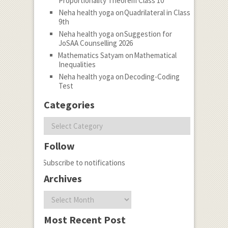
Proportionality Theorem Class 10
Neha health yoga
on
Quadrilateral in Class
9th
Neha health yoga
on
Suggestion for
JoSAA Counselling 2026
Mathematics Satyam
on
Mathematical
Inequalities
Neha health yoga
on
Decoding-Coding
Test
Categories
Categories
Follow
Subscribe to notifications
Archives
Archives
Most Recent Post