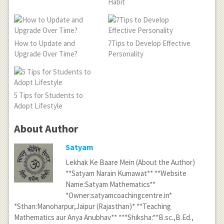
Habit
How to Update and
7Tips to Develop Effective
Upgrade Over Time?
Personality
5 Tips for Students to
Adopt Lifestyle
About Author
Satyam
Lekhak Ke Baare Mein (About the Author)
**Satyam Narain Kumawat** **Website
Name:Satyam Mathematics**
*Owner:satyamcoachingcentre.in*
*Sthan:Manoharpur,Jaipur (Rajasthan)* **Teaching
Mathematics aur Anya Anubhav** ***Shiksha:**B.sc.,B.Ed.,