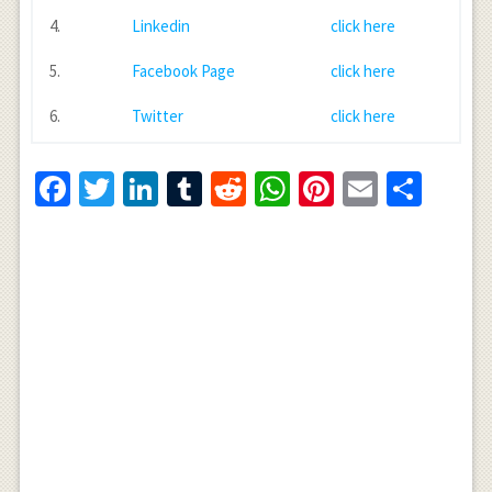
4.
Linkedin
click here
5.
Facebook Page
click here
6.
Twitter
click here
Facebook
Twitter
LinkedIn
Tumblr
Reddit
WhatsApp
Pinterest
Email
Shar