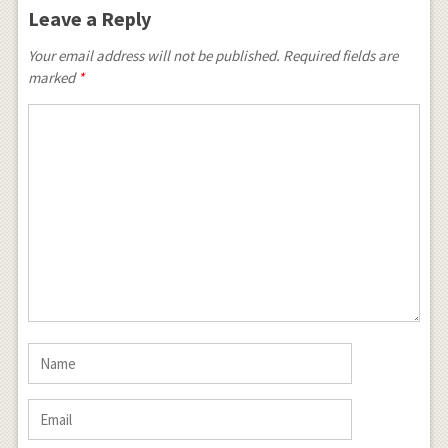
Leave a Reply
Your email address will not be published. Required fields are
marked
*