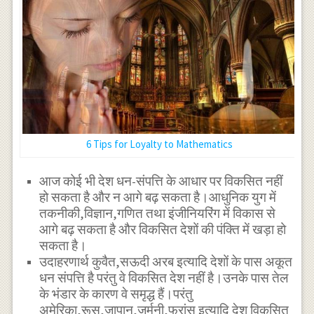
6 Tips for Loyalty to Mathematics
आज कोई भी देश धन-संपत्ति के आधार पर विकसित नहीं
हो सकता है और न आगे बढ़ सकता है।आधुनिक युग में
तकनीकी,विज्ञान,गणित तथा इंजीनियरिंग में विकास से
आगे बढ़ सकता है और विकसित देशों की पंक्ति में खड़ा हो
सकता है।
उदाहरणार्थ कुवैत,सऊदी अरब इत्यादि देशों के पास अकूत
धन संपत्ति है परंतु वे विकसित देश नहीं है।उनके पास तेल
के भंडार के कारण वे समृद्ध हैं।परंतु
अमेरिका,रूस,जापान,जर्मनी,फ्रांस इत्यादि देश विकसित