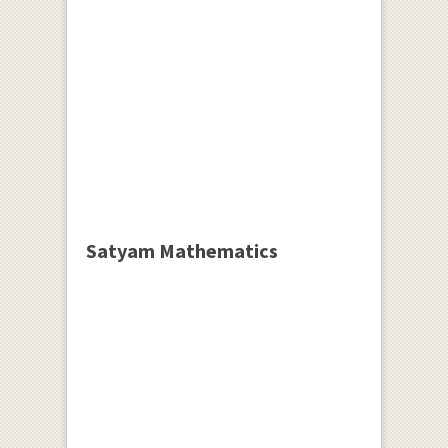
Satyam Mathematics