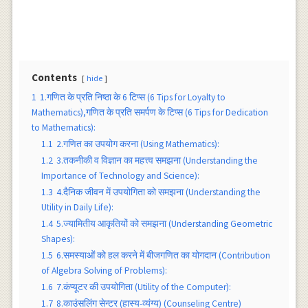
Contents
hide
1
1.गणित के प्रति निष्ठा के 6 टिप्स (6 Tips for Loyalty to
Mathematics),गणित के प्रति समर्पण के टिप्स (6 Tips for Dedication
to Mathematics):
1.1
2.गणित का उपयोग करना (Using Mathematics):
1.2
3.तकनीकी व विज्ञान का महत्त्व समझना (Understanding the
Importance of Technology and Science):
1.3
4.दैनिक जीवन में उपयोगिता को समझना (Understanding the
Utility in Daily Life):
1.4
5.ज्यामितीय आकृतियों को समझना (Understanding Geometric
Shapes):
1.5
6.समस्याओं को हल करने में बीजगणित का योगदान (Contribution
of Algebra Solving of Problems):
1.6
7.कंप्यूटर की उपयोगिता (Utility of the Computer):
1.7
8.काउंसलिंग सेन्टर (हास्य-व्यंग्य) (Counseling Centre)