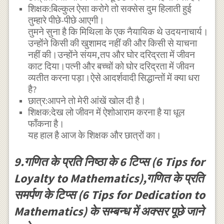
शिक्षक:बिल्कुल ऐसा करोगे तो सक्सेस दुम हिलाती हुई
तुम्हारे पीछे-पीछे आएगी।
तुमने सुना है कि मिथिला के एक नैयायिक थे उदयनाचार्य।
उन्होंने किसी की खुशामद नहीं की और किसी से याचना
नहीं की।उन्होंने संयम,तप और घोर दरिद्रता में जीवन
काट दिया।पत्नी और बच्चों को घोर दरिद्रता में जीवन
व्यतीत करना पड़ा।ऐसे आदर्शवादी सिद्धान्तों में क्या धरा
है?
छात्र:आपने तो मेरी आंखें खोल दी है।
शिक्षक:देख लो जीवन में ऐशोआराम करना है या धूल
फाँकना है।
यह हाल है आज के शिक्षक और छात्रों का।
9.गणित के प्रति निष्ठा के 6 टिप्स (6 Tips for
Loyalty to Mathematics),गणित के प्रति
समर्पण के टिप्स (6 Tips for Dedication to
Mathematics) के सम्बन्ध में अक्सर पूछे जाने