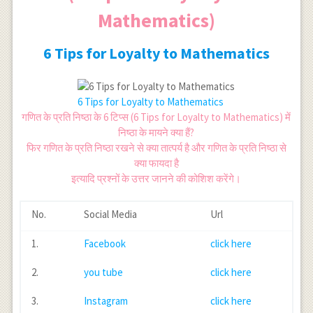
Mathematics)
6 Tips for Loyalty to Mathematics
6 Tips for Loyalty to Mathematics
गणित के प्रति निष्ठा के 6 टिप्स (6 Tips for Loyalty to Mathematics) में
निष्ठा के मायने क्या हैं?
फिर गणित के प्रति निष्ठा रखने से क्या तात्पर्य है और गणित के प्रति निष्ठा से
क्या फायदा है
इत्यादि प्रश्नों के उत्तर जानने की कोशिश करेंगे।
No.
Social Media
Url
1.
Facebook
click here
2.
you tube
click here
3.
Instagram
click here