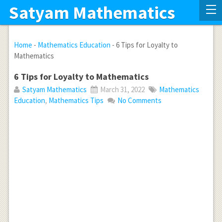
Satyam Mathematics
Home
-
Mathematics Education
-
6 Tips for Loyalty to
Mathematics
6 Tips for Loyalty to Mathematics
Satyam Mathematics
March 31, 2022
Mathematics
Education
,
Mathematics Tips
No Comments