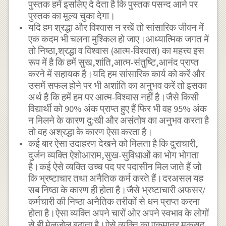
पुस्तक हमें इसलिए दे देता है कि पुस्तक पसन्द आने पर
पुस्तक का मूल्य चुका देगा।
यदि हम श्रद्धा और विश्वास न रखें तो सांसारिक जीवन में
एक कदम भी चलना मुश्किल हो जाए।आध्यात्मिक जगत में
तो निष्ठा,श्रद्धा व विश्वास (आत्म-विश्वास) का महत्त्व इस
रूप में है कि हमें सुख,शांति,आत्म-संतुष्टि,आनंद प्राप्त
करने में सहायक है।यदि हम सांसारिक कार्य को करें और
उसमें सफल होने पर भी अशांति का अनुभव करें तो इसका
अर्थ है कि हमें हम पर आत्म-विश्वास नहीं है।जैसे किसी
विद्यार्थी को 90% अंक प्राप्त हुए हैं फिर भी वह 95% अंक
न मिलने के कारण दु:खी और असंतोष का अनुभव करता है
तो वह अश्रद्धा के कारण ऐसा करता है।
कई बार ऐसा उदाहरण देखने को मिलता है कि दुराचारी,
दुर्जन व्यक्ति ऐशोआराम,सुख-सुविधाओं का भोग भोगता
है।कई ऐसे व्यक्ति उच्च पद पर पदासीन मिल जाते हैं जो
कि भ्रष्टाचार तथा अनैतिक कर्म करते हैं।दरअसल यह
सब निष्ठा के कारण ही होता है।जैसे भ्रष्टाचारी अफसर/
कर्मचारी की निष्ठा अनैतिक तरीकों से धन प्राप्त करना
होता है।ऐसा व्यक्ति अपने चारों ओर अपने स्वभाव के लोगों
से ही मेलजोल बढ़ाता है।ऐसे व्यक्ति का एकमात्र मकसद