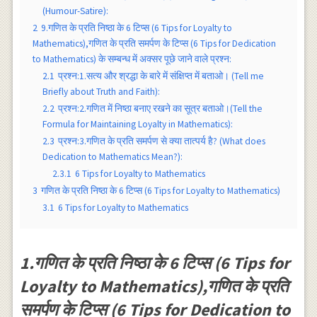
(Humour-Satire):
2
9.गणित के प्रति निष्ठा के 6 टिप्स (6 Tips for Loyalty to
Mathematics),गणित के प्रति समर्पण के टिप्स (6 Tips for Dedication
to Mathematics) के सम्बन्ध में अक्सर पूछे जाने वाले प्रश्न:
2.1
प्रश्न:1.सत्य और श्रद्धा के बारे में संक्षिप्त में बताओ। (Tell me
Briefly about Truth and Faith):
2.2
प्रश्न:2.गणित में निष्ठा बनाए रखने का सूत्र बताओ।(Tell the
Formula for Maintaining Loyalty in Mathematics):
2.3
प्रश्न:3.गणित के प्रति समर्पण से क्या तात्पर्य है? (What does
Dedication to Mathematics Mean?):
2.3.1
6 Tips for Loyalty to Mathematics
3
गणित के प्रति निष्ठा के 6 टिप्स (6 Tips for Loyalty to Mathematics)
3.1
6 Tips for Loyalty to Mathematics
1.गणित के प्रति निष्ठा के 6 टिप्स (6 Tips for
Loyalty to Mathematics),गणित के प्रति
समर्पण के टिप्स (6 Tips for Dedication to