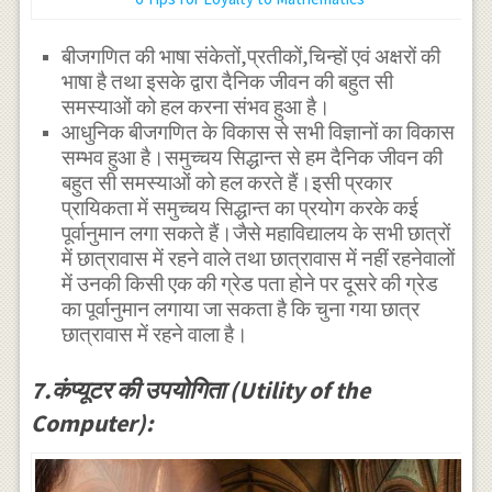
बीजगणित की भाषा संकेतों,प्रतीकों,चिन्हों एवं अक्षरों की
भाषा है तथा इसके द्वारा दैनिक जीवन की बहुत सी
समस्याओं को हल करना संभव हुआ है।
आधुनिक बीजगणित के विकास से सभी विज्ञानों का विकास
सम्भव हुआ है।समुच्चय सिद्धान्त से हम दैनिक जीवन की
बहुत सी समस्याओं को हल करते हैं।इसी प्रकार
प्रायिकता में समुच्चय सिद्धान्त का प्रयोग करके कई
पूर्वानुमान लगा सकते हैं।जैसे महाविद्यालय के सभी छात्रों
में छात्रावास में रहने वाले तथा छात्रावास में नहीं रहनेवालों
में उनकी किसी एक की ग्रेड पता होने पर दूसरे की ग्रेड
का पूर्वानुमान लगाया जा सकता है कि चुना गया छात्र
छात्रावास में रहने वाला है।
7.कंप्यूटर की उपयोगिता (Utility of the
Computer):