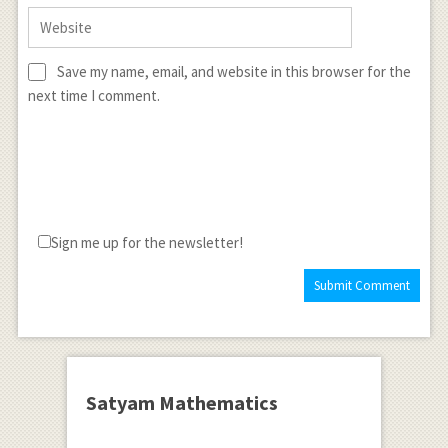
Save my name, email, and website in this browser for the
next time I comment.
Sign me up for the newsletter!
Satyam Mathematics