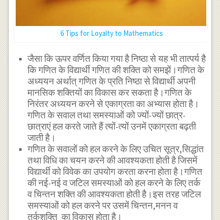
6 Tips for Loyalty to Mathematics
जैसा कि ऊपर वर्णित किया गया है निष्ठा से यह भी तात्पर्य है
कि गणित के विद्यार्थी गणित की शक्ति को समझें।गणित के
अध्ययन अर्थात् गणित के प्रति निष्ठा से विद्यार्थी अपनी
मानसिक शक्तियों का विकास कर सकता है।गणित के
निरंतर अध्ययन करने से एकाग्रता का अभ्यास होता है।
गणित के सवाल तथा समस्याओं को ज्यों-ज्यों छात्र-
छात्राएं हल करते जाते हैं त्यों-त्यों उनमें एकाग्रता बढ़ती
जाती है।
गणित के सवालों को हल करने के लिए उचित सूत्र,सिद्धांत
तथा विधि का चयन करने की आवश्यकता होती है जिसमें
विद्यार्थी को विवेक का उपयोग करता करना होता है।गणित
की नई-नई व जटिल समस्याओं को हल करने के लिए तर्क
व चिन्तन शक्ति की आवश्यकता होती है।इस तरह जटिल
समस्याओं को हल करने पर उसमें चिन्तन,मनन व
तर्कशक्ति का विकास होता है।