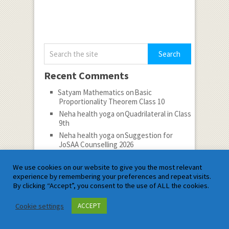
Recent Comments
Satyam Mathematics
on
Basic
Proportionality Theorem Class 10
Neha health yoga
on
Quadrilateral in Class
9th
Neha health yoga
on
Suggestion for
JoSAA Counselling 2026
Mathematics Satyam
on
Mathematical
Inequalities
We use cookies on our website to give you the most relevant
experience by remembering your preferences and repeat visits.
Neha health yoga
on
Decoding-Coding
By clicking “Accept”, you consent to the use of ALL the cookies.
Test
Categories
Cookie settings
ACCEPT
Categories