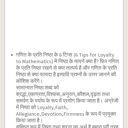
गणित के प्रति निष्ठा के 6 टिप्स (6 Tips for Loyalty
to Mathematics) में निष्ठा के मायने क्या हैं? फिर गणित
के प्रति निष्ठा रखने से क्या तात्पर्य है और गणित के प्रति
निष्ठा से क्या फायदा है इत्यादि प्रश्नों के उत्तर जानने की
कोशिश करेंगे।
सामान्यत निष्ठा शब्द को
श्रद्धा,एकाग्रता,विश्वास,अनुराग,कौशल,दृढ़ता तथा
समर्पण के पर्याय के रूप में प्रयोग किया जाता है। अंग्रेजी
में निष्ठा को Loyalty,Faith,
Allegiance,Devotion,Firmness के रूप में प्रयुक्त
किया जाता है।
संक्षिप्त रूप में निष्ठा तथा श्रद्धा का अर्थ है हमारा पूरी तरह