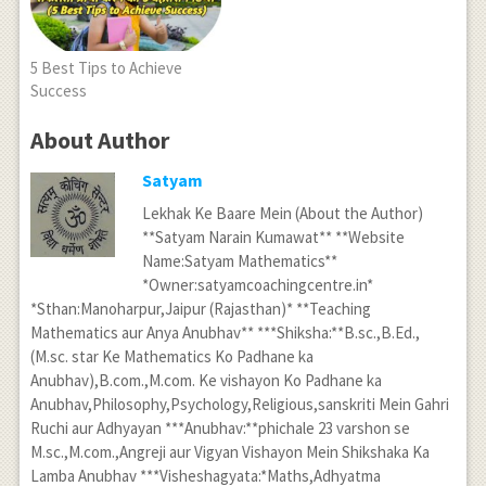
5 Best Tips to Achieve
Success
About Author
Satyam
Lekhak Ke Baare Mein (About the Author)
**Satyam Narain Kumawat** **Website
Name:Satyam Mathematics**
*Owner:satyamcoachingcentre.in*
*Sthan:Manoharpur,Jaipur (Rajasthan)* **Teaching
Mathematics aur Anya Anubhav** ***Shiksha:**B.sc.,B.Ed.,
(M.sc. star Ke Mathematics Ko Padhane ka
Anubhav),B.com.,M.com. Ke vishayon Ko Padhane ka
Anubhav,Philosophy,Psychology,Religious,sanskriti Mein Gahri
Ruchi aur Adhyayan ***Anubhav:**phichale 23 varshon se
M.sc.,M.com.,Angreji aur Vigyan Vishayon Mein Shikshaka Ka
Lamba Anubhav ***Visheshagyata:*Maths,Adhyatma