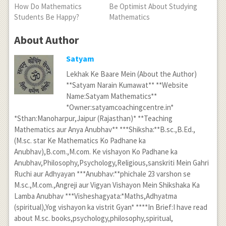
How Do Mathematics
Be Optimist About Studying
Students Be Happy?
Mathematics
About Author
Satyam
Lekhak Ke Baare Mein (About the Author)
**Satyam Narain Kumawat** **Website
Name:Satyam Mathematics**
*Owner:satyamcoachingcentre.in*
*Sthan:Manoharpur,Jaipur (Rajasthan)* **Teaching
Mathematics aur Anya Anubhav** ***Shiksha:**B.sc.,B.Ed.,
(M.sc. star Ke Mathematics Ko Padhane ka
Anubhav),B.com.,M.com. Ke vishayon Ko Padhane ka
Anubhav,Philosophy,Psychology,Religious,sanskriti Mein Gahri
Ruchi aur Adhyayan ***Anubhav:**phichale 23 varshon se
M.sc.,M.com.,Angreji aur Vigyan Vishayon Mein Shikshaka Ka
Lamba Anubhav ***Visheshagyata:*Maths,Adhyatma
(spiritual),Yog vishayon ka vistrit Gyan* ****In Brief:I have read
about M.sc. books,psychology,philosophy,spiritual,