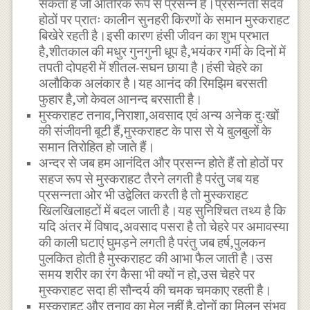
सकता है जो आंतरिक रूप से प्रसन्न है।प्रसन्नता सदैव
होठों पर प्रातः कालीन सुनहरी किरणों के समान मुस्कराहट
बिखेरे रहती है।इसी कारण हंसी जीवन का शुभ प्रभात
है,शीतकाल की मधुर गुनगुनी धूप है,भयंकर गर्मी के दिनों में
तपती दोपहरी में शीतल-सघन छाया है।हंसी चेहरे का
अलौकिक अलंकार है।यह आनंद की रिमझिम बरसती
फुहार है,जो केवल आनन्द बरसाती है।
मुस्कराहट तनाव,निराशा,अवसाद एवं अन्य अनेक दुःखों
की संजीवनी बूटी हैं,मुस्कराहट के पास से ये बुलबुलों के
समान तिरोहित हो जाते हैं।
अन्दर से जब हम आनंदित और प्रसन्न होते हैं तो होठों पर
सहज रूप से मुस्कराहट तैरने लगती है परंतु जब यह
प्रसन्नता ओर भी उद्वेलित करती है तो मुस्कराहट
खिलखिलाहटों में बदल जाती है।यह सुनिश्चित तथ्य है कि
यदि अंतर में विषाद,अवसाद पसरा है तो चेहरे पर अमावस्या
की काली घटाएं घुमड़ने लगती है परंतु जब हर्ष,पुलकन
पुलकित होती है मुस्कराहट की आभा फैल जाती है।उस
समय शरीर का रंग कैसा भी क्यों न हो,उस चेहरे पर
मुस्कराहट सदा ही सौन्दर्य की चमक चमकाए रहती है।
मुस्कराहट और तनाव का मेल नहीं है,दोनों का मिलन संभव