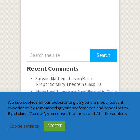
Recent Comments
Satyam Mathematics
on
Basic
Proportionality Theorem Class 10
Neha health yoga
on
Quadrilateral in Class
9th
We use cookies on our website to give you the most relevant
Neha health yoga
on
Suggestion for
experience by remembering your preferences and repeat visits.
JoSAA Counselling 2026
By clicking “Accept”, you consent to the use of ALL the cookies.
Mathematics Satyam
on
Mathematical
Inequalities
Cookie settings
ACCEPT
Neha health yoga
on
Decoding-Coding
Test