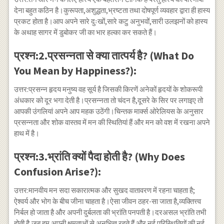
देना बहुत कठिन है।कुरूपता,अशुद्धता,भ्रष्टता तथा दोषपूर्ण व्यवहार द्वारा ही हास्य
प्रकट होता है।आप अपने सारे दुःखों,सारे कटु अनुभवों,सारी उलझनों को हास्य
के अथाह सागर में डुबोकर जी का भार हल्का कर सकते हैं।
प्रश्न:2.प्रसन्नता से क्या तात्पर्य है? (What Do
You Mean by Happiness?):
उत्तर:प्रसन्न हृदय मनुष्य वह सूर्य है जिसकी किरणें अनेकों हृदयों के शोकरूपी
अंधकार को दूर भगा देती है।प्रसन्नता तो चंदन है,दूसरे के सिर पर लगाइए तो
आपकी उंगलियां अपने आप महक उठेंगी।चिन्तक मार्क्स ओरेलियस के अनुसार
प्रसन्नता और शोक वास्तव में मन की स्थितियां हैं और मन को वश में रखना अपने
हाथ में है।
प्रश्न:3.भ्रांति क्यों पैदा होती है? (Why Does
Confusion Arise?):
उत्तर:मानवीय मन सदा सकारात्मक और सुखद वातावरण में रहना चाहता है;
ऐश्वर्य और भोग के बीच जीना चाहता है।ऐसा जीवन ठहर-सा जाता है,व्यक्तित्त्व
निर्बल हो जाता है और अपनी दुर्बलता की भ्रांति पनपती है।दरअसल भ्रांति तभी
होती है,जब हम अपनी क्षमताओं से अनभिज्ञ रहते हैं और नई परिस्थितियों की नई