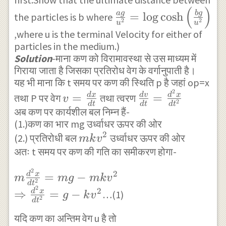
}\sec ^{ 2 }
}{ 2g\tan {
t=\frac { u
{ {
(
)
\frac {
a
g
b
g
=
l
o
g
c
o
s
h
the particles is b where
{ \alpha } -
\alpha } }
}{ g\tan {
\left(
2
2
u
u
ag }{
{ u }^{ 2 }=
,where u is the terminal Velocity for either of
\log { \left(
\alpha } }
\frac {
{ u
particles in the medium.)
{ v }_{ 1
\frac {
\left[ \alpha
bg }{
}^{ 2
Solution
-माना कण को विरामावस्था से उस माध्यम में
}^{ 2 }\tan
(1+\sin {
+\log { {
{ u
गिराया जाता है जिसका प्रतिरोध वेग के वर्गानुपाती है।
} }
^{ 2 }{
\alpha } )
\left( \frac {
}^{ 2
यह भी माना कि t समय पर कण की स्थिति p है जहां op=x
=\log
\alpha }
2
(1-\sin {
v=\frac
\frac {
\cos {
} }
=
=
d
x
d
v
d
x
तथा P पर वेग
तथा त्वरण
v
{
2
d
t
d
t
d
t
\sec ^{ 2 }{
\alpha } ) }
{ dx }{
dv }{
\alpha } }{
\right)
अब कण पर कार्यशील बल निम्न हैं-
\cosh
\alpha } \\
(1.)कण का भार mg उर्ध्वाधर ऊपर की ओर
{ { (1-\sin {
dt }
dt }
{ 1-\sin {
} } }
{ {
\Rightarrow
2
mk{
(2.) प्रतिरोधी बल
उर्ध्वाधर ऊपर की ओर
\alpha } )
mk
v
=\frac
\alpha } } }
\left(
{ v }_{ 1
अतः t समय पर कण की गति का समीकरण होगा-
v
}^{ 2 } }
{ { d
\right) } }
\frac {
}^{ 2 }\tan
}^{
\right) } \\
}^{ 2
\right] \\
2
bg }{
m\frac { { d
2
=
−
d
x
m
m
g
mk
v
^{ 2 }{
2 }
\Rightarrow
}x }{
2
\Rightarrow
d
t
{ u
}^{ 2 }x }{
2
2
⇒
=
−
d
x
…(1)
\alpha }
g
k
v
{ t }_{ 1
d{ t
t=\frac {
2
d
t
}^{ 2
d{ t }^{ 2 }
\sec ^{ 2 }{
}=\frac { u
}^{ 2
u\cot {
} }
यदि कण का अन्तिम वेग u है तो
} =mg-mk{
\alpha } ={