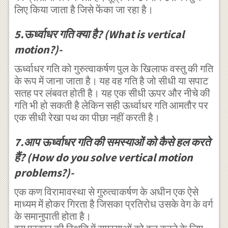
लिए किया जाता है जिसे फेंका जा रहा है।
})=\frac { 1
}{ \left( 1-
5.ऊर्ध्वाधर गति क्या है? (What is vertical
\frac { k }{
motion?)-
g } { v }_{ 1
ऊर्ध्वाधर गति को गुरुत्वाकर्षण पुल के खिलाफ वस्तु की गति
}^{ 2 }
के रूप में जाना जाता है। यह वह गति है जो सीधी या सपाट
\right) } \\
सतह पर लंबवत होती है। यह एक सीधी ऊपर और नीचे की
\Rightarrow
गति भी हो सकती है लेकिन सही ऊर्ध्वाधर गति आमतौर पर
(1+\frac { k
एक सीधी रेखा पथ का पीछा नहीं करती है।
}{ g } { v
7.आप ऊर्ध्वाधर गति की समस्याओं को कैसे हल करते
}_{ 0 }^{ 2
हैं? (How do you solve vertical motion
})(1-\frac {
problems?)-
k }{ g } { v
}_{ 1 }^{ 2
एक कण विरामावस्था से गुरुत्वाकर्षण के अधीन एक ऐसे
माध्यम में होकर गिरता है जिसका प्रतिरोध उसके वेग के वर्ग
})=1\\
के समानुपाती होता है।
\Rightarrow