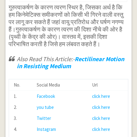
}{ g } { v
गुरुत्वाकर्षण के कारण त्वरण स्थिर है, जिसका अर्थ है कि
}_{ 0 }^{ 2
हम किनेमेटिक्स समीकरणों को किसी भी गिरने वाली वस्तु
पर लागू कर सकते हैं जहां वायु प्रतिरोध और घर्षण नगण्य
})=\frac { k
हैं।गुरुत्वाकर्षण के कारण त्वरण की दिशा नीचे की ओर है
}{ g } { v
(पृथ्वी के केंद्र की ओर)। वास्तव में, इसकी दिशा
}_{ 0 }^{ 2
परिभाषित करती है जिसे हम लंबवत कहते हैं।
}\\
\Rightarrow
Also Read This Article:-
Rectilinear Motion
in Resisting Medium
{ v }_{ 1
}^{ 2 }
(1+\frac { k
No.
Social Media
Url
}{ g } { v
1.
Facebook
click here
}_{ 0 }^{ 2
2.
you tube
click here
})={ v }_{
3.
Twitter
click here
0 }^{ 2 }\\
\Rightarrow
4.
Instagram
click here