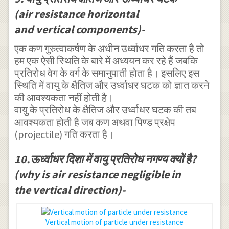
}^{ 2
(air resistance horizontal
}+\frac { {
and vertical components)-
k }^{ 2 } }{
{ g }^{ 2 } }
एक कण गुरुत्वाकर्षण के अधीन उर्ध्वाधर गति करता है तो
{ v }_{ 0
हम एक ऐसी स्थिति के बारे में अध्ययन कर रहे हैं जबकि
प्रतिरोध वेग के वर्ग के समानुपाती होता है। इसलिए इस
}^{ 2 }{ { v
स्थिति में वायु के क्षैतिज और उर्ध्वाधर घटक को ज्ञात करने
}_{ 1 }^{ 2
की आवश्यकता नहीं होती है।
} }=\frac {
वायु के प्रतिरोध के क्षैतिज और उर्ध्वाधर घटक की तब
k }{ g } { v
आवश्यकता होती है जब कण अथवा पिण्ड प्रक्षेप
}_{ 0 }^{ 2
(projectile) गति करता है।
}\\
10.ऊर्ध्वाधर दिशा में वायु प्रतिरोध नगण्य क्यों है?
\Rightarrow
(why is air resistance negligible in
\frac { k }{
the vertical direction)-
g } { v }_{ 1
}^{ 2 }
(1+\frac { k
Vertical motion of particle under resistance