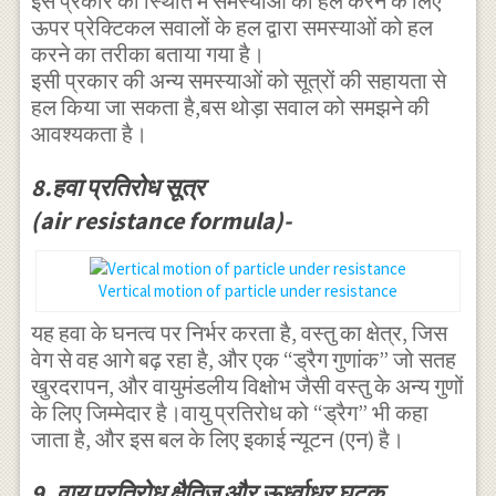
इस प्रकार की स्थिति में समस्याओं को हल करने के लिए
1-\frac { k }
ऊपर प्रेक्टिकल सवालों के हल द्वारा समस्याओं को हल
{ g } { v }_{
करने का तरीका बताया गया है।
1 }^{ 2
इसी प्रकार की अन्य समस्याओं को सूत्रों की सहायता से
हल किया जा सकता है,बस थोड़ा सवाल को समझने की
}+\frac { k
आवश्यकता है।
}{ g } { v
}_{ 0 }^{ 2
8.हवा प्रतिरोध सूत्र
}-\frac { { k
(air resistance formula)-
}^{ 2 } }{ {
g }^{ 2 } } {
Vertical motion of particle under resistance
v }_{ 0 }^{
यह हवा के घनत्व पर निर्भर करता है, वस्तु का क्षेत्र, जिस
2 }{ v }_{ 1
वेग से वह आगे बढ़ रहा है, और एक “ड्रैग गुणांक” जो सतह
}^{ 2 }=1\\
खुरदरापन, और वायुमंडलीय विक्षोभ जैसी वस्तु के अन्य गुणों
\Rightarrow
के लिए जिम्मेदार है।वायु प्रतिरोध को “ड्रैग” भी कहा
\frac { k }{
जाता है, और इस बल के लिए इकाई न्यूटन (एन) है।
g } { v }_{ 1
9. वायु प्रतिरोध क्षैतिज और ऊर्ध्वाधर घटक