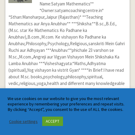
Name:Satyam Mathematics**
*Owner:satyamcoachingcentre.in*
*Sthan:Manoharpur,Jaipur (Rajasthan)* **Teaching
Mathematics aur Anya Anubhav** ***Shiksha:**B.sc.,B.Ed.,
(M.sc. star Ke Mathematics Ko Padhane ka
Anubhav),B.com.,M.com. Ke vishayon Ko Padhane ka
Anubhav,Philosophy,Psychology,Religious,sanskriti Mein Gahri
Ruchi aur Adhyayan ***Anubhav:**phichale 23 varshon se
M.sc.,M.com.,Angreji aur Vigyan Vishayon Mein Shikshaka Ka
Lamba Anubhav ***Visheshagyata:*Maths,Adhyatma
(spiritual),Yog vishayon ka vistrit Gyan* ****In Brief:I have read
about M.sc. books,psychology,philosophy,spiritual,
vedic,religious,yoga,health and different many knowledgeable
books.I have about 23 years teaching experience upto M.sc.
,M.com.,English and science. Updated on 18.06.2026
We use cookies on our website to give you the most relevant
experience by remembering your preferences and repeat visits.
Leave a Reply
By clicking “Accept”, you consent to the use of ALL the cookies.
Your email address will not be published. Required fields are
Cookie settings
ACCEPT
marked
*