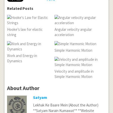
}_{ 0 }^{ 2
Related Posts
} \right)
}^{ \frac {
-1 }{ 2 } }
Hooke’s law for elastic
Angular velocity angular
string
acceleration
Simple Harmonic Motion
Work and Energy in
Dynamics
Velocity and amplitude in
Simple Harmonic Motion
About Author
Satyam
Lekhak Ke Baare Mein (About the Author)
**Satyam Narain Kumawat** **Website