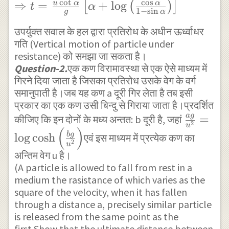
\right) } \\
}=\frac {
c
o
t
c
o
s
⇒
=
+
l
o
g
u
α
α
[
(
)
]
t
α
{ \alpha } }
1
−
s
i
n
g
α
\Rightarrow
u\alpha }{
\\
{ t }_{ 1
g\tan {
उपर्युक्त सवाल के हल द्वारा प्रतिरोध के अधीन ऊर्ध्वाधर
\Rightarrow
गति (Vertical motion of particle under
}=\frac { u
\alpha } }
{ u }^{ 2
resistance) को समझा जा सकता है।
}{ 2g\tan {
+\frac { u }
Question-2.
एक कण विरामावस्था से एक ऐसे माध्यम में
}\sec ^{ 2 }
\alpha } }
{ g\tan {
गिरने दिया जाता है जिसका प्रतिरोध उसके वेग के वर्ग
{ \alpha } -
\log { \left(
\alpha } }
समानुपाती है।जब यह कण ‌a दूरी गिर लेता है तब इसी
{ v }_{ 1
\frac {
\log { {
प्रकार का एक कण उसी बिन्दु से गिराया जाता है।प्रदर्शित
}^{ 2 }\tan
a
g
1+\sin {
\left( \frac {
\frac {
=
कीजिए कि इन दोनों के मध्य अन्तत: b दूरी है, जहां
2
u
^{ 2 }{
(
)
\alpha } }{
\cos {
ag }{
b
g
l
o
g
c
o
s
h
एवं इस माध्यम में प्रत्येक कण का
\alpha }
2
u
1-\sin {
\alpha } }{
{ u
अन्तिम वेग u है।
\sec ^{ 2 }{
\alpha } }
{ 1-\sin {
}^{ 2
(A particle is allowed to fall from rest in a
\alpha } ={
\right) } \\
\alpha } } }
} }
medium the rasistance of which varies as the
u }^{ 2 }\\
square of the velocity, when it has fallen
\Rightarrow
\right) } }
=\log
\Rightarrow
through a distance a, precisely similar particle
{ t }_{ 1
\\
{
is released from the same point as the
{ u }^{ 2
}=\frac { u
\Rightarrow
\cosh
first.Show that the ultimate distance between