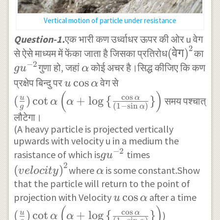
Vertical motion of particle under resistance
Question-1.
एक भारी कण उर्ध्वाधर ऊपर की ओर u वेग
2
{
g{
(
वेग
)
से ऐसे माध्यम में फेंका जाता है जिसका प्रतिरोध
का
−
2
(वेग)
u
\alpha
गुणा हो, जहां
कोई अचर है।सिद्ध कीजिए कि कण
g
u
α
}^{
}^
u\cos
c
o
s
(\frac
प्रक्षेप बिन्दु पर
वेग से
u
α
(
)
2 }
-2
{
{ u }{
c
o
s
(
)
c
o
t
+
l
o
g
{
}
u
α
समय पश्चात्
α
α
(
1
−
s
i
n
)
}
g
α
\alpha
g }
लौटेगा।
}
)\cot {
(A heavy particle is projected vertically
\alpha
upwards with velocity u in a medium the
−
2
}
g{
{
rasistance of which is
times
g
u
2
\left(
u
(velocity)
\alpha
(
)
where
is some constant.Show
v
e
l
oc
i
t
y
α
\alpha
}^{
}^{ 2 }
that the particle will return to the point of
+\log
-2
u\cos
c
o
s
(\fr
projection with Velocity
after a time
u
α
(
)
{ \{ }
}
{
{ u 
c
o
s
(
)
c
o
t
+
l
o
g
{
}
u
α
)
α
α