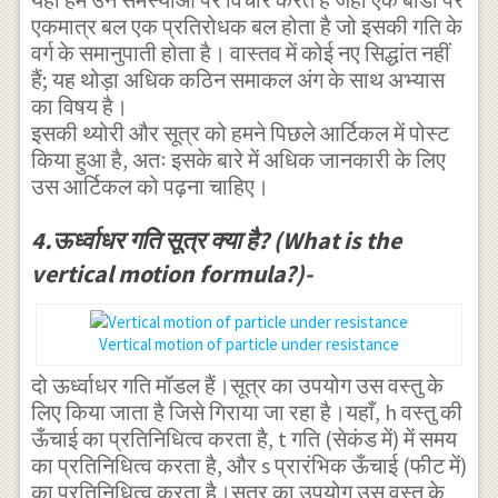
\log {
एकमात्र बल एक प्रतिरोधक बल होता है जो इसकी गति के
(1+\frac { k
वर्ग के समानुपाती होता है। वास्तव में कोई नए सिद्धांत नहीं
}{ g } { v
हैं; यह थोड़ा अधिक कठिन समाकल अंग के साथ अभ्यास
का विषय है।
}_{ 0 }^{ 2
इसकी थ्योरी और सूत्र को हमने पिछले आर्टिकल में पोस्ट
}) } =\log {
किया हुआ है, अतः इसके बारे में अधिक जानकारी के लिए
\frac { 1 }{
उस आर्टिकल को पढ़ना चाहिए।
\left( 1-
\frac { k }{
4.ऊर्ध्वाधर गति सूत्र क्या है? (What is the
g } { v }_{ 1
vertical motion formula?)-
}^{ 2 }
\right) } }
Vertical motion of particle under resistance
\\
दो ऊर्ध्वाधर गति मॉडल हैं।सूत्र का उपयोग उस वस्तु के
\Rightarrow
लिए किया जाता है जिसे गिराया जा रहा है।यहाँ, h वस्तु की
(1+\frac { k
ऊँचाई का प्रतिनिधित्व करता है, t गति (सेकंड में) में समय
}{ g } { v
का प्रतिनिधित्व करता है, और s प्रारंभिक ऊँचाई (फीट में)
का प्रतिनिधित्व करता है।सूत्र का उपयोग उस वस्तु के
}_{ 0 }^{ 2