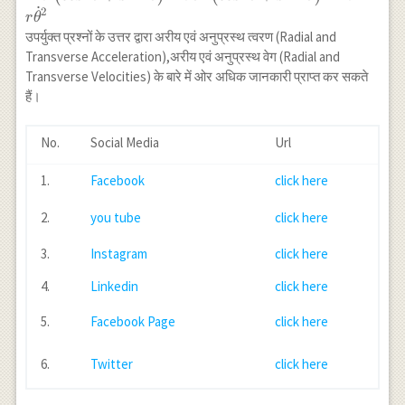
\dot{\theta} \sin
˙
2
\dot{\theta}
r
\theta-r \dot{\theta}
θ
उपर्युक्त प्रश्नों के उत्तर द्वारा अरीय एवं अनुप्रस्थ त्वरण (Radial and
\cos \theta-r
Transverse Acceleration),अरीय एवं अनुप्रस्थ वेग (Radial and
\ddot{\theta}\sin
\theta) \cos
Transverse Velocities) के बारे में ओर अधिक जानकारी प्राप्त कर सकते
\theta+\left(\ddot{r}
हैं।
\sin \theta+2 \dot{r}
\dot{\theta} \cos
No.
Social Media
Url
\theta-r \dot{\theta}^2
\sin \theta+r
1.
Facebook
click here
\ddot{\theta} \cos
\theta\right) \sin \theta
2.
you tube
click here
\\ =\ddot{r}\left(\cos
^2 \theta+\sin ^2
3.
Instagram
click here
\theta\right)-r
\dot{\theta}^2\left(\cos
4.
Linkedin
click here
^2 \theta+ \sin^2 \theta
5.
Facebook Page
click here
\right) \ =\ddot{r}-r
\dot{\theta}^2
6.
Twitter
click here