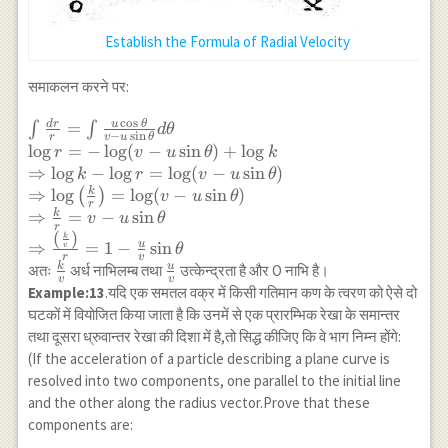
Establish the Formula of Radial Velocity
समाकलन करने पर:
c
o
s
d
r
u
θ
\int \frac{d r}
=
∫
∫
d
θ
−
s
i
n
r
v
u
θ
{r}=\int \frac{u
l
o
g
=
−
l
o
g
(
−
s
i
n
)
+
l
o
g
r
v
u
θ
k
\cos \theta}{v-u
⇒
l
o
g
−
l
o
g
=
l
o
g
(
−
s
i
n
)
k
r
v
u
θ
\sin \theta} d
k
⇒
l
o
g
=
l
o
g
(
−
s
i
n
)
(
)
v
u
θ
r
\theta\\ \log r=-
k
⇒
=
−
s
i
n
v
u
θ
r
\log (v-u \sin
(
)
k
u
⇒
=
1
−
s
i
n
v
θ
\theta)+ \log k \\
r
v
k
u
\frac{k}
\frac{u}
अतः
अर्ध नाभिलम्ब तथा
उत्केन्द्रता है और O नाभि है।
\Rightarrow \log k-
v
v
{v}
{v}
Example:13
.यदि एक समतल वक्र में किसी गतिमान कण के त्वरण को ऐसे दो
\log r=\log (v-u
घटकों में वियोजित किया जाता है कि उनमें से एक प्रारम्भिक रेखा के समान्तर
\sin \theta) \\
तथा दूसरा ध्रुवान्तर रेखा की दिशा में है,तो सिद्ध कीजिए कि वे भाग निम्न होंगे:
\Rightarrow \log
\left(\frac{k}
(If the acceleration of a particle describing a plane curve is
{r}\right)=\log (v-
resolved into two components, one parallel to the initial line
u \sin \theta) \\
and the other along the radius vector.Prove that these
\Rightarrow
components are:
\frac{k}{r}=v-u