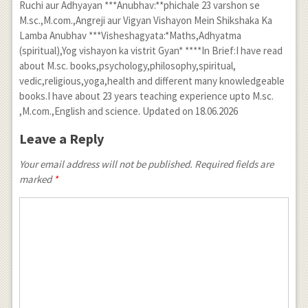
Ruchi aur Adhyayan ***Anubhav:**phichale 23 varshon se
M.sc.,M.com.,Angreji aur Vigyan Vishayon Mein Shikshaka Ka
Lamba Anubhav ***Visheshagyata:*Maths,Adhyatma
(spiritual),Yog vishayon ka vistrit Gyan* ****In Brief:I have read
about M.sc. books,psychology,philosophy,spiritual,
vedic,religious,yoga,health and different many knowledgeable
books.I have about 23 years teaching experience upto M.sc.
,M.com.,English and science. Updated on 18.06.2026
Leave a Reply
Your email address will not be published. Required fields are
marked
*