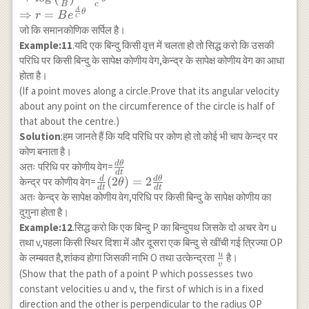
t}=A \quad \ldots(3)
B
c
\Rightarrow \log
A
⇒
=
θ
r
B
e
C
r=\frac{A}{c}
जो कि समानकोणिक सर्पिल है।
\theta+\log B \\
Example:11
.यदि एक बिन्दु किसी वृत्त में चलता हो तो सिद्ध करो कि उसकी
\Rightarrow \log
परिधि पर किसी बिन्दु के सापेक्ष कोणीय वेग,केन्द्र के सापेक्ष कोणीय वेग का आधा
\left(\frac{r}
होता है।
{B}\right)=\frac{A}
(If a point moves along a circle.Prove that its angular velocity
{c} \theta \\
about any point on the circumference of the circle is half of
\Rightarrow r=B
that about the centre.)
e^{\frac{A}{C}
Solution
:हम जानते हैं कि यदि परिधि पर कोण हो तो कोई भी चाप केन्द्र पर
\theta}
कोण बनाता है।
d
θ
\frac{d
अतः परिधि पर कोणीय वेग=
d
t
\theta}
d
d
θ
\frac{d}
(
2
)
=
2
केन्द्र पर कोणीय वेग=
θ
d
t
d
t
{d t}
{d t}(2
अतः केन्द्र के सापेक्ष कोणीय वेग,परिधि पर किसी बिन्दु के सापेक्ष कोणीय का
\theta)=2
दुगुना होता है।
\frac{d
Example:12
.सिद्ध करो कि एक बिन्दु P का बिन्दुपथ जिसके दो अचर वेग u
\theta}{d
तथा v,पहला किसी स्थिर दिशा में और दूसरा एक बिन्दु से खींची गई त्रिज्या OP
t}
u
\frac{u}
के लम्बवत है,शांकव होगा जिसकी नाभि O तथा उत्केन्द्रता
है।
v
{v}
(Show that the path of a point P which possesses two
constant velocities u and v, the first of which is in a fixed
direction and the other is perpendicular to the radius OP