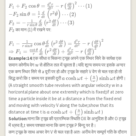
2
2
F_1+F_2 \cos
d
r
d
θ
+
c
o
s
=
−
⋯
(
1
)
(
)
F
F
θ
r
1
2
2
d
t
d
t
\theta=\frac{d^{2}r}
(
)
˙
1
2
d
−
s
i
n
=
⋯
(
2
)
F
θ
r
θ
2
{d t^2}-r
r
d
t
1
2
d
d
θ
=
−
⋯
(
3
)
(
)
F
r
\left(\frac{d \theta}
2
s
i
n
r
θ
d
t
d
t
F_2
का मान (1) में रखने पर:
{d t}\right)^2
F
2
\cdots(1) \\ -F_2 \sin
2
2
F_1-\frac{1}{r \sin
1
2
\theta=\frac{1}{r}
d
d
θ
d
r
d
θ
−
c
o
s
=
−
(
)
(
)
F
θ
r
r
1
2
s
i
n
r
θ
d
t
d
t
d
t
d
t
\theta} \cos \theta
\frac{d}{d t}\left(r^2
2
2
c
o
t
2
θ
d
d
θ
d
r
d
θ
⇒
=
+
−
(
)
(
)
F
r
r
1
2
\frac{d}{d
r
d
t
d
t
d
t
d
t
\dot{\theta} \right)
Example:14
.एक सीधा व चिकना ट्यूब अपने एक स्थिर सिरे के सापेक्ष एक
t}\left(r^2 \frac{d
\cdots(2) \\ F_2=-
समान कोणीय वेग w से क्षैतिज तल में घूमता है।यदि शून्य समय पर इसके अन्दर
\theta}{d
\frac{1}{r \sin
एक कण स्थिर सिरे से a दूरी पर हो और ट्यूब के सहारे V वेग से चल रहा हो तो
t}\right)=\frac{d^2
\theta} \frac{d}{d
u
a \cosh
c
o
s
h
+
s
i
n
h
सिद्ध करो कि t समय पर इसकी दूरी
(
)
होगी।
a
ω
t
ω
t
r}{d t^2}-r\left (
t}\left(r^2 \frac{d
ω
\omega
(A straight smooth tube revolves with angular velocity w in a
\frac{d \theta}{d
\theta}{d t}\right)
t+\left (
horizontal plane about one extremity which is fixed;if at zero
t} \right)^2 \\
\cdots(3)
\frac{u}
time a particle inside it be at a distance a from the fixed end
\Rightarrow
{\omega}
and moving with velocity V along the tube;show that its
F_1=\frac{\cot
\right )
u
a \cosh
c
o
s
h
+
s
i
n
h
distance at time t is
(
)
)
\theta}{r} \frac{d}
a
ω
t
ω
t
ω
\sinh
\omega
{d t}\left(r^2
Solution
:माना कि ट्यूब की प्रारम्भिक स्थिति OX के अनुदिश है और O ट्यूब
\omega t
t+\left (
\frac{d \theta}{d
में ध्रुव है,t समय पश्चात माना कि कण ट्यूब P बिन्दु पर है।
\frac{u}
t}\right)+\frac{d^2
कण ट्यूब के साथ अचर वेग V से चल रहा है अतः अरीय वेग सम्पूर्ण गति के दौरान