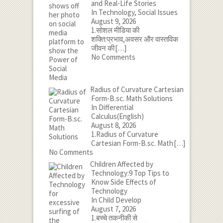
and Real-Life Stories
In Technology, Social Issues
August 9, 2026
1.सोशल मीडिया की
शक्ति:प्रभाव,अवसर और वास्तविक
जीवन की
[…]
No Comments
Radius of Curvature Cartesian
Form-B.sc. Math Solutions
In Differential
Calculus(English)
August 8, 2026
1.Radius of Curvature
Cartesian Form-B.sc. Math
[…]
No Comments
Children Affected by
Technology:9 Top Tips to
Know Side Effects of
Technology
In Child Develop
August 7, 2026
1.बच्चे तकनीकी से