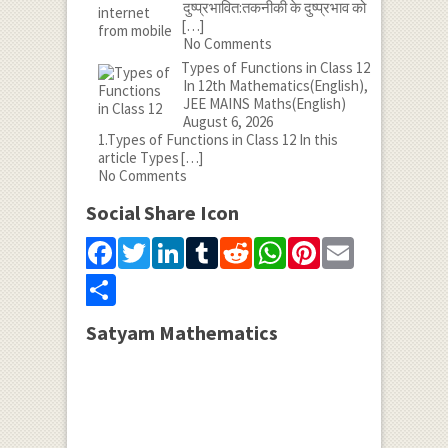
दुष्प्रभावित:तकनीकी के दुष्प्रभाव को
[…]
No Comments
Types of Functions in Class 12
In 12th Mathematics(English),
JEE MAINS Maths(English)
August 6, 2026
1.Types of Functions in Class 12 In this
article Types
[…]
No Comments
Social Share Icon
Facebook
Twitter
LinkedIn
Tumblr
Reddit
WhatsApp
Pinterest
Email
Share
Satyam Mathematics