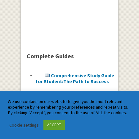
Complete Guides
Comprehensive Study Guide
for Student:The Path to Success
Parametric Function
We use cookies on our website to give you the most relevant
Derivative Example:Solved Example
experience by remembering your preferences and repeat visits.
and Formula
By clicking “Accept”, you consent to the use of ALL the cookies.
Categories
Cookie settings
ACCEPT
10th Mathematics
(127)