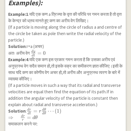
Examples):
Example:1
.यदि एक कण a त्रिज्या के वृत्त की परिधि पर गमन करता है तो वृत्त
के केन्द्र को ध्रुव मानते हुए कण का अरीय वेग लिखिए।
(If a particle is moving along the circle of radius a and centre of
the circle be taken as pole then write the radial velocity of the
particle.)
Solution
:r=a (अचर)
d
y
\frac{d
=
0
अतः अरीय वेग
d
t
y}{d
Example:4
.यदि एक कण इस प्रकार गमन करता है कि उसका अरीय एवं
t}=0
अनुप्रस्थ वेग सदैव समान हो,तो इसके वक्र का समीकरण ज्ञात कीजिए।इसी के
साथ यदि कण का कोणीय वेग अचर हो,तो अरीय और अनुप्रस्थ त्वरण के बारे में
व्याख्या कीजिए।
(If a particle moves in such a way that its radial and transverse
velocities are equal then find the equation of its path.If in
addition the angular velocity of the particle is constant then
explain about radial and transverse acceleration.)
d
r
d
θ
\frac{d r}{d
=
⋯
(
1
)
Solution
:
r
d
t
d
θ
t}=r
d
r
⇒
=
d
θ
r
\frac{d
समाकलन करने पर:
\theta}{d