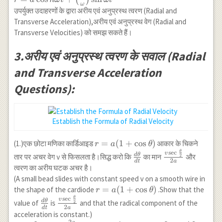
ω
t+B
\omega
उपर्युक्त उदाहरणों के द्वारा अरीय एवं अनुप्रस्थ त्वरण (Radial and
\omega
t+\left(\frac{v}
Transverse Acceleration),अरीय एवं अनुप्रस्थ वेग (Radial and
\cosh
{\omega}\right)
Transverse Velocities) को समझ सकते हैं।
\omega
\sin \omega t
t
3.अरीय एवं अनुप्रस्थ त्वरण के सवाल (Radial
and Transverse Acceleration
Questions):
Establish the Formula of Radial Velocity
r=a(1+\cos
=
(
1
+
c
o
s
)
(1.)एक छोटा मणिका कार्डिआइड
आकार के चिकने
r
a
θ
\theta)
θ
\frac{d
\frac{v \sec
s
e
c
v
d
θ
तार पर अचर वेग v से फिसलता है।सिद्ध करो कि
का मान
और
2
2
d
t
a
\theta}
\frac{\theta}
त्वरण का अरीय घटक अचर है।
{d t}
{2}}{2 a}
(A small bead slides with constant speed v on a smooth wire in
r=a(1+
=
(
1
+
c
o
s
)
the shape of the cardiode
.Show that the
r
a
θ
\cos
θ
\frac{d
\frac{v \sec
s
e
c
v
d
θ
value of
is
and that the radical component of the
2
2
d
t
a
\theta)
\theta}
\frac{\theta}
acceleration is constant.)
{d t}
{2}}{2 a}