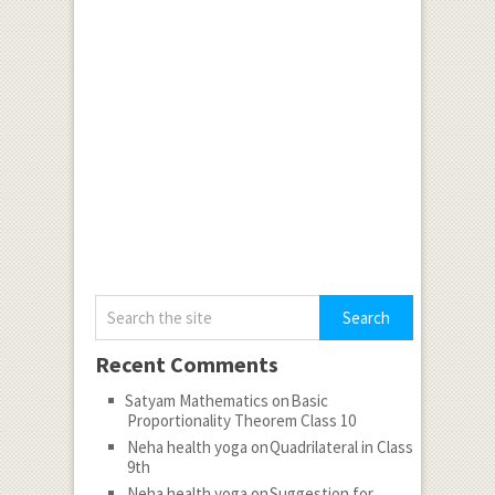
Recent Comments
Satyam Mathematics
on
Basic
Proportionality Theorem Class 10
Neha health yoga
on
Quadrilateral in Class
9th
Neha health yoga
on
Suggestion for