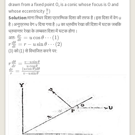
drawn from a fixed point O, is a conic whose focus is O and
u
\frac{u}
whose eccentricity
)
v
{v}
Solution
:माना स्थिर दिशा प्रारम्भिक दिशा की तरफ है।इस दिशा में वेग u
है।अनुप्रस्थ वेग v दिया गया है।u का ध्रुवीय रेखा की दिशा में घटक जबकि
ध्रुवान्तर रेखा के लम्बवत दिशा में घटक होगा।
d
r
\frac{d
=
c
o
s
⋯
(
1
)
अतः
u
θ
d
t
r}{d
d
θ
=
−
s
i
n
⋯
(
2
)
r
r
u
θ
d
t
t}=u
(3) को (1) से विभाजित करने पर:
\cos
\theta
−
s
i
n
d
θ
v
u
θ
r \frac{d
=
r
c
o
s
d
r
u
θ
\cdots(1)
(
c
o
s
)
\theta}
u
θ
d
θ
d
r
=
−
s
i
n
r
v
u
θ
\\ r
{dr}=\frac{v-
\frac{d
u \sin \theta}
\theta}
{u \cos
{d t}=r-
\theta} \\
u \sin
\frac{d r}
\theta
{r}=\frac{(u
\cdots(2)
\cos \theta) d
\theta}{v-u
\sin \theta}