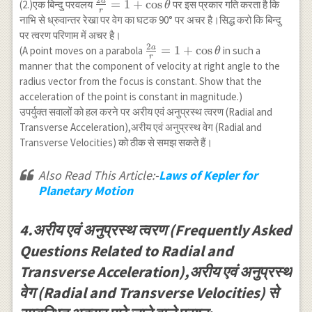
2
a
\frac{2 a}
=
1
+
c
o
s
(2.)एक बिन्दु परवलय
पर इस प्रकार गति करता है कि
θ
r
{r}=1+\cos
नाभि से ध्रुवान्तर रेखा पर वेग का घटक 90° पर अचर है।सिद्ध करो कि बिन्दु
\theta
पर त्वरण परिणाम में अचर है।
2
a
\frac{2 a}
=
1
+
c
o
s
(A point moves on a parabola
in such a
θ
r
{r}=1+\cos
manner that the component of velocity at right angle to the
\theta
radius vector from the focus is constant. Show that the
acceleration of the point is constant in magnitude.)
उपर्युक्त सवालों को हल करने पर अरीय एवं अनुप्रस्थ त्वरण (Radial and
Transverse Acceleration),अरीय एवं अनुप्रस्थ वेग (Radial and
Transverse Velocities) को ठीक से समझ सकते हैं।
Also Read This Article:-
Laws of Kepler for
Planetary Motion
4.अरीय एवं अनुप्रस्थ त्वरण (Frequently Asked
Questions Related to Radial and
Transverse Acceleration),अरीय एवं अनुप्रस्थ
वेग (Radial and Transverse Velocities) से