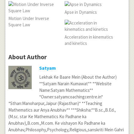
Apse in Dynamics
Motion Under Inverse
Square Law
Acceleration in kinematics
and kinetics
About Author
Satyam
Lekhak Ke Baare Mein (About the Author)
**Satyam Narain Kumawat** **Website
Name:Satyam Mathematics**
*Owner:satyamcoachingcentre.in*
*Sthan:Manoharpur,Jaipur (Rajasthan)* **Teaching
Mathematics aur Anya Anubhav** ***Shiksha:**B.sc.,B.Ed.,
(M.sc. star Ke Mathematics Ko Padhane ka
Anubhav),B.com.,M.com. Ke vishayon Ko Padhane ka
Anubhav,Philosophy,Psychology,Religious,sanskriti Mein Gahri