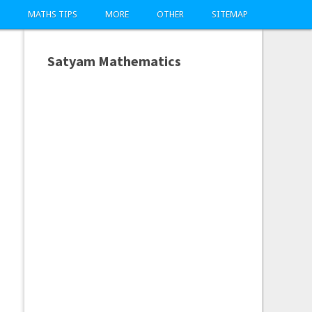
MATHS TIPS
MORE
OTHER
SITEMAP
Satyam Mathematics