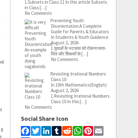
1.Subsets in Class 11 In this article Subsets
in Class
[…]
No Comments
Preventing Youth
Disorientation:A Complete
Guide for Parents & Educators
In Students & Youth Guidence
August 3, 2026
1.युवाओं के भटकाव को रोकना:माता-
पिता और शिक्षकों के
[…]
No Comments
र्ष
Revisiting Irrational Numbers
Class 10
In 10th Mathematics(English)
August 2, 2026
1.Revisiting Irrational Numbers
Class 10 In this
[…]
No Comments
का
Social Share Icon
Facebook
Twitter
LinkedIn
Tumblr
Reddit
WhatsApp
Pinterest
Email
है
ार