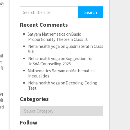
भी
Recent Comments
Satyam Mathematics
on
Basic
Proportionality Theorem Class 10
Neha health yoga
on
Quadrilateral in Class
9th
खी
Neha health yoga
on
Suggestion for
त
JoSAA Counselling 2026
ें
Mathematics Satyam
on
Mathematical
Inequalities
Neha health yoga
on
Decoding-Coding
Test
ूप
Categories
ों
नसे
Categories
Follow