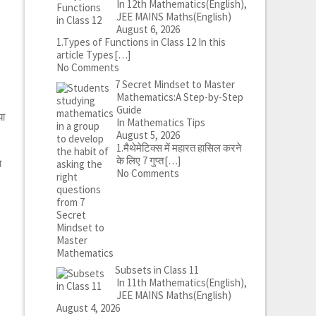
In 12th Mathematics(English),
JEE MAINS Maths(English)
August 6, 2026
1.Types of Functions in Class 12 In this
article Types
[…]
No Comments
7 Secret Mindset to Master
Mathematics:A Step-by-Step
Guide
या
In Mathematics Tips
August 5, 2026
1.मैथेमेटिक्स में महारत हासिल करने
के लिए 7 गुप्त
[…]
ा
No Comments
Subsets in Class 11
In 11th Mathematics(English),
JEE MAINS Maths(English)
August 4, 2026