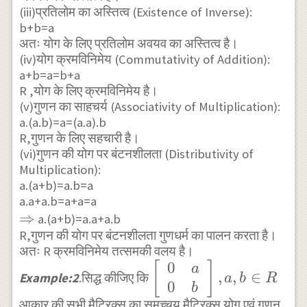
\hline a & a &
(iii)प्रतिलोम का अस्तित्व (Existence of Inverse):
a \\b & a &
b+b=a
b\end{array}
अतः योग के लिए प्रतिलोम अवयव का अस्तित्व है।
(iv)योग क्रमविनिमेय (Commutativity of Addition):
a+b=a=b+a
R ,योग के लिए क्रमविनिमेय है।
(v)गुणन का साहचर्य (Associativity of Multiplication):
a.(a.b)=a=(a.a).b
R,गुणन के लिए सहचारी है।
(vi)गुणन की योग पर बंटनशीलता (Distributivity of
Multiplication):
a.(a+b)=a.b=a
a.a+a.b=a+a=a
\Rightarrow
⇒
a.(a+b)=a.a+a.b
R,गुणन की योग पर बंटनशीलता गुणधर्म का पालन करता है।
अतः R क्रमविनिमेय तत्समकी वलय है।
0
\left[\begin{array}
[
]
a
,
,
∈
Example:2
.सिद्ध कीजिए कि
a
b
R
0
{ll}0 & a \\0 &
b
आकार की सभी मैट्रिक्स का समुच्चय मैट्रिक्स योग एवं गुणन
b\end{array}\right],