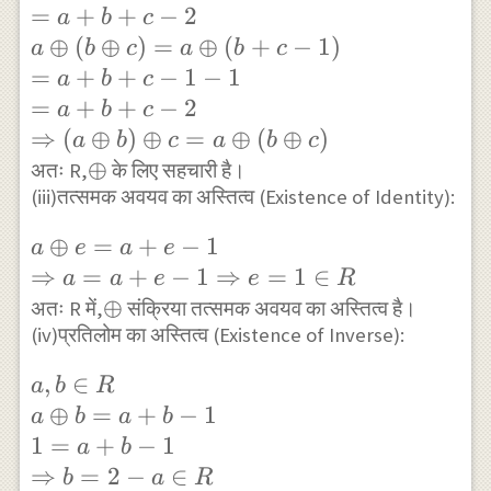
(a+b-1)
=
+
+
−
2
a
b
c
R
\oplus c \\
⊕
(
⊕
)
=
⊕
(
+
−
1
)
a
b
c
a
b
c
=a+b-1+c-
=
+
+
−
1
−
1
a
b
c
1 \\
=
+
+
−
2
a
b
c
=a+b+c-2
⇒
(
⊕
)
⊕
=
⊕
(
⊕
)
a
b
c
a
b
c
\\ a
\oplus
⊕
अतः R,
के लिए सहचारी है।
\oplus(b
(iii)तत्समक अवयव का अस्तित्व (Existence of Identity):
\oplus c) =a
a \oplus
⊕
=
+
−
1
\oplus(b+c-
a
e
a
e
e=a+e-1 \\
⇒
=
+
−
1
⇒
=
1
∈
1) \\
a
a
e
e
R
\Rightarrow
\oplus
⊕
=a+b+c-1-
अतः R में,
संक्रिया तत्समक अवयव का अस्तित्व है।
a=a+e-1
(iv)प्रतिलोम का अस्तित्व (Existence of Inverse):
1 \\
\Rightarrow
=a+b+c-2
a, b \in R \\
,
∈
a
b
R
e=1 \in R
\\
a \oplus
⊕
=
+
−
1
a
b
a
b
\Rightarrow
b=a+b-1 \\
1
=
+
−
1
a
b
(a \oplus b)
1=a+b-1 \\
⇒
=
2
−
∈
b
a
R
\oplus c=a