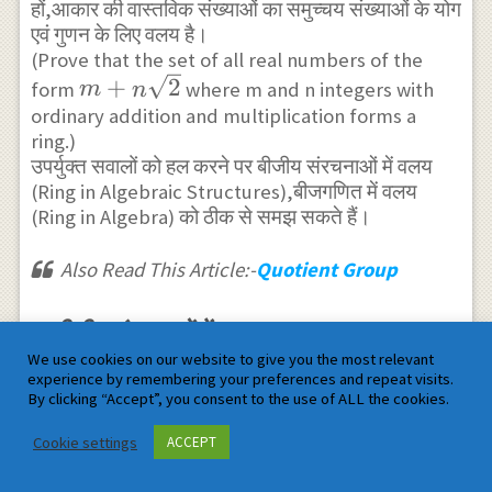
\sqrt{2}
हों,आकार की वास्तविक संख्याओं का समुच्चय संख्याओं के योग
एवं गुणन के लिए वलय है।
(Prove that the set of all real numbers of the
m+n
+
2
form
where m and n integers with
m
n
\sqrt{2}
ordinary addition and multiplication forms a
ring.)
उपर्युक्त सवालों को हल करने पर बीजीय संरचनाओं में वलय
(Ring in Algebraic Structures),बीजगणित में वलय
(Ring in Algebra) को ठीक से समझ सकते हैं।
Also Read This Article:-
Quotient Group
4.बीजीय संरचनाओं में वलय (Ring in Algebraic
We use cookies on our website to give you the most relevant
Structures),बीजगणित में वलय (Ring in
experience by remembering your preferences and repeat visits.
Algebra) के सम्बन्ध में अक्सर पूछे जाने वाले प्रश्न:
By clicking “Accept”, you consent to the use of ALL the cookies.
प्रश्न:1.शून्य भाजक सहित वलय का उदाहरण
Cookie settings
ACCEPT
दीजिये।(Give the example of ring with