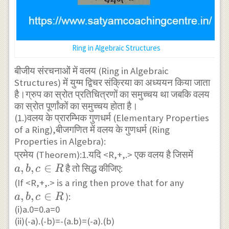
Ring in Algebraic Structures
बीजीय संरचनाओं में वलय (Ring in Algebraic
Structures) में युग्म द्विचर संक्रिया का अध्ययन किया जाता
है।ग्रुप का स्रोत प्रतिचित्रणों का समुच्चय था जबकि वलय
का स्रोत पूर्णांकों का समुच्चय होता है।
(1.)वलय के प्रारम्भिक गुणधर्म (Elementary Properties
of a Ring),बीजगणित में वलय के गुणधर्म (Ring
Properties in Algebra):
a,
प्रमेय (Theorem):1.यदि <R,+,.> एक वलय है जिसमें
,
,
∈
b,
है तो सिद्ध कीजिए:
a
b
c
R
c
a,
(If <R,+,.> is a ring then prove that for any
\in
,
,
∈
b,
):
a
b
c
R
R
(i)a.0=0.a=0
c
(ii)(-a).(-b)=-(a.b)=(-a).(b)
\in