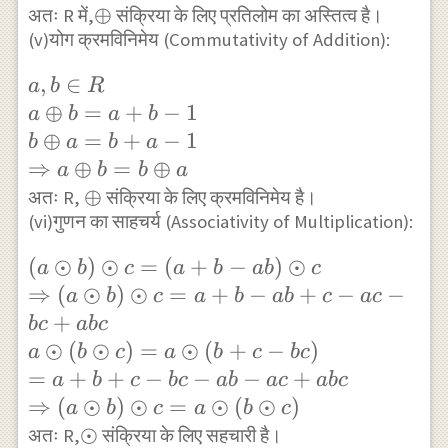
\Rightarrow
\oplus
⊕
अतः R में,
संक्रिया के लिए प्रतिलोम का अस्तित्व है।
\oplus(b
b=2-a \in R
(v)योग क्रमविनिमेय (Commutativity of Addition):
\oplus c)
a, b \in R
,
∈
a
b
R
\\a \oplus
⊕
=
+
−
1
a
b
a
b
b=a+b-1 \\
⊕
=
+
−
1
b
a
b
a
b \oplus
⇒
⊕
=
⊕
a
b
b
a
a=b+a-1 \\
\oplus
⊕
अतः R,
संक्रिया के लिए क्रमविनिमेय है।
\Rightarrow
(vi)गुणन का साहचर्य (Associativity of Multiplication):
a \oplus
(a \odot
(
⊙
)
⊙
=
(
+
−
)
⊙
a
b
c
a
b
ab
c
b=b \oplus
b)\odot c=
⇒
(
⊙
)
⊙
=
+
−
+
−
−
a
b
c
a
b
ab
c
a
c
a
(a+b-
+
b
c
ab
c
ab)\odot
⊙
(
⊙
)
=
⊙
(
+
−
)
a
b
c
a
b
c
b
c
c\\
=
+
+
−
−
−
+
a
b
c
b
c
ab
a
c
ab
c
\Rightarrow
⇒
(
⊙
)
⊙
=
⊙
(
⊙
)
a
b
c
a
b
c
(a \odot
\odot
⊙
अतः R,
संक्रिया के लिए सहचारी है।