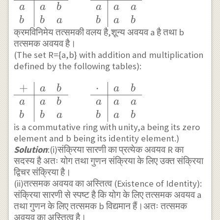
{l|ll}+ & a &
a
a
b
a
a
a
b \\ \hline a
b
b
a
b
a
b
क्रमविनिमेय तत्समकी वलय है,शून्य अवयव a है तथा b
& a & b \\ b
तत्समक अवयव है।
& b &
(The set R={a,b} with addition and multiplication
a\end{array}
defined by the following tables):
\quad \quad
\begin{array}
+
⋅
\begin{array}
a
b
a
b
{l|ll}\cdot &
{l|ll}+ & a &
a
a
b
a
a
a
a & b \\
b \\ \hline a
b
b
a
b
a
b
\hline a & a &
is a commutative ring with unity,a being its zero
& a & b \\ b
element and b being its identity element.)
a \\b & a &
& b &
Solution
:(i)संक्रिया सारणी का प्रत्येक अवयव R का
b\end{array}
a\end{array}
सदस्य है अतः योग तथा गुणन संक्रिया के लिए उक्त संक्रिया
\quad \quad
द्विचर संक्रिया है।
\begin{array}
(ii)तत्समक अवयव का अस्तित्व (Existence of Identity):
{l|ll}\cdot &
संक्रिया सारणी से स्पष्ट है कि योग के लिए तत्समक अवयव a
तथा गुणन के लिए तत्समक b विद्यमान हैं।अतः तत्समक
a & b \\
अवयव का अस्तित्व है।