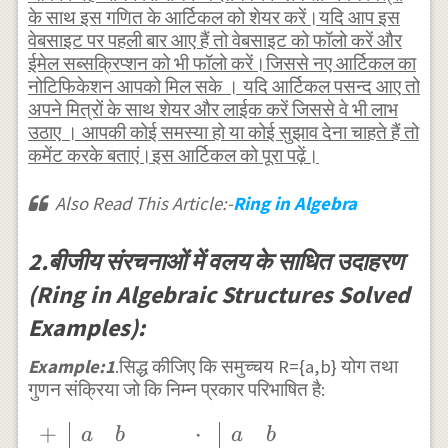
के साथ इस गणित के आर्टिकल को शेयर करें।यदि आप इस
वेबसाइट पर पहली बार आए हैं तो वेबसाइट को फॉलो करें और
ईमेल सब्सक्रिप्शन को भी फॉलो करें।जिससे नए आर्टिकल का
नोटिफिकेशन आपको मिल सके । यदि आर्टिकल पसन्द आए तो
अपने मित्रों के साथ शेयर और लाईक करें जिससे वे भी लाभ
उठाए । आपकी कोई समस्या हो या कोई सुझाव देना चाहते हैं तो
कमेंट करके बताएं।इस आर्टिकल को पूरा पढ़ें।
Also Read This Article:-
Ring in Algebra
2.बीजीय संरचनाओं में वलय के साधित उदाहरण
(Ring in Algebraic Structures Solved
Examples):
Example:1
.सिद्ध कीजिए कि समुच्चय R={a,b} योग तथा
गुणन संक्रिया जो कि निम्न प्रकार परिभाषित है:
+
⋅
\begin{array}
a
b
a
b