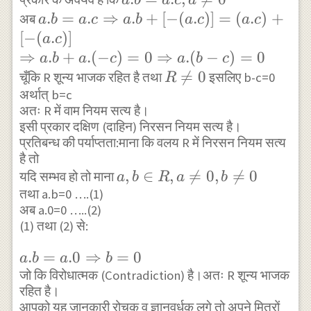
a
b
a
c
a
R
\neq 0
a.b=a.c
.
=
.
⇒
.
+
[
−
(
.
)]
=
(
.
)
+
अब
a
b
a
c
a
b
a
c
a
c
\Rightarrow
[
−
(
.
)]
a
c
a.b+[-
⇒
.
+
.
(
−
)
=
0
⇒
.
(
−
)
=
0
a
b
a
c
a
b
c
(a.c)]=
R

=
0
चूँकि R शून्य भाजक रहित है तथा
इसलिए b-c=0
R
(a.c)+[-
अर्थात् b=c
\neq
अतः R में वाम नियम सत्य है।
(a.c)] \\
0
इसी प्रकार दक्षिण (दाहिन) निरसन नियम सत्य है।
\Rightarrow
प्रतिबन्ध की पर्याप्तता:माना कि वलय R में निरसन नियम सत्य
a.b+a.(-
है तो
c)=0
a, b
,
∈
,

=
0
,

=
0
यदि सम्भव हो तो माना
a
b
R
a
b
\Rightarrow
तथा a.b=0 ….(1)
\in
a.(b-c)=0
अब a.0=0 …..(2)
R, a
(1) तथा (2) से:
\neq
0, b
a.b=a.0
.
=
.0
⇒
=
0
a
b
a
b
\neq
\Rightarrow
जो कि विरोधात्मक (Contradiction) है।अतः R शून्य भाजक
0
रहित है।
b=0
आपको यह जानकारी रोचक व ज्ञानवर्धक लगे तो अपने मित्रों