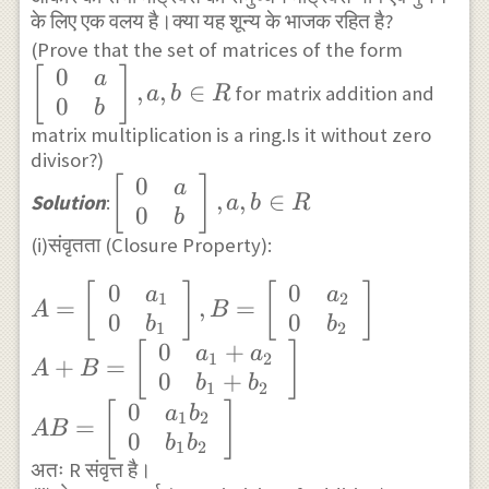
के लिए एक वलय है।क्या यह शून्य के भाजक रहित है?
a, b \in R
\left[\
(Prove that the set of matrices of the form
0
[
]
{ll}0 &
a
,
,
∈
for matrix addition and
a
b
R
0
b\end{a
b
matrix multiplication is a ring.Is it without zero
a, b \in
divisor?)
0
\left[\begin{array}
[
]
a
,
,
∈
Solution
:
a
b
R
0
{ll}0 & a \\0 &
b
(i)संवृतता (Closure Property):
b\end{array}\right],
a, b \in R
0
0
A=\left[\begin{array}
[
]
[
]
a
a
1
2
=
,
=
A
B
0
0
{ll}0 & a_{1} \\0 &
b
b
1
2
0
+
b_{1}\end{array}\right],
[
]
a
a
1
2
+
=
A
B
0
+
B=\left[\begin{array}
b
b
1
2
{ll}0 & a_{2} \\0 &
0
[
]
a
b
1
2
=
A
B
b_{2} \end{array}\right]
0
b
b
1
2
\\
अतः R संवृत्त है।