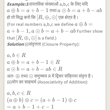
Example:3
.वास्तविक संख्याओं a,b,c के लिए यदि
{ll}x & y \\0 & 0
a
⊕
=
+
−
1
a \odot
⊙
=
+
−
तथा
a
b
a
b
a
b
a
b
ab
\end{array}\right]=0
\oplus
b=a+b-
[R,\oplus,\odot]
[
,
⊕
,
⊙
]
हो तो सिद्ध करो कि
एक क्षेत्र है।
R
b=a+b-
a b
a
⊕
=
(For real numbers a,b,c we define
a
b
1
\oplus
+
−
1
,
⊙
=
+
−
Further show
a
b
a
b
a
b
ab
b=a+b-
[R,\oplus,\odot]
[
,
⊕
,
⊙
]
that
is a field.)
R
1, a
Solution
:(i)संवृत्तता (Closure Property):
\odot
a, b \in
,
∈
a
b
R
b=a+b-
R \\ a
⊕
=
+
−
1
∈
a
b
a
b
R
a b
\oplus
⊙
=
+
−
∈
a
b
a
b
ab
R
b=a+b-
\oplus
⊕
\odot
⊙
अतः
तथा
समुच्चय R में द्विचर संक्रिया संवृत्त है।
1 \in R
(ii)योग का साहचर्य (Associativity of Addition):
\\ a
a, b, c \in R
,
,
∈
a
b
c
R
\odot
\\ (a \oplus
(
⊕
)
⊕
=
(
+
−
1
)
⊕
a
b
c
a
b
c
b=a+b-
b) \oplus c=
=
+
−
1
+
−
1
a
b
c
a b \in