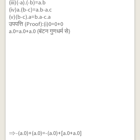
(iii)(-a).(-b)=a.b
R
(iv)a.(b-c)=a.b-a.c
(v)(b-c).a=b.a-c.a
उपपत्ति (Proof):
(i)0=0+0
a.0=a.0+a.0 (बंटन गुणधर्म से)
\Rightarrow
⇒
-(a.0)+(a.0)=-(a.0)+[a.0+a.0]