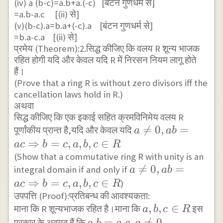
(iv) a (b-c)=a.b+a.(-c) [बंटन गुणधर्म से]
=a.b-a.c [(ii) से]
(v)(b-c).a=b.a+(-c).a [बंटन गुणधर्म से]
=b.a-c.a [(ii) से]
प्रमेय (Theorem):2.सिद्ध कीजिए कि वलय R शून्य भाजक
रहित होगी यदि और केवल यदि R में निरसन नियम लागू होते
हैं।
(Prove that a ring R is without zero divisors iff the
cancellation laws hold in R.)
अथवा
सिद्ध कीजिए कि एक इकाई सहित क्रमविनिमेय वलय R
a \neq

=
0
,
=
पूर्णांकीय प्रान्त है,यदि और केवल यदि
a
ab
0,ab=ac
⇒
=
,
,
,
∈
a
c
b
c
a
b
c
R
\Rightarrow
(Show that a commutative ring R with unity is an
a \neq

=
0
,
=
integral domain if and only if
b=c,a, b,c
a
ab
0,ab=ac
⇒
=
,
,
,
∈
\in R
)
a
c
b
c
a
b
c
R
\Rightarrow
उपपत्ति (Proof):प्रतिबन्ध की आवश्यकता:
a,b,c
,
,
∈
माना कि R शून्यभाजक रहित है।माना कि
b=c,a, b,c
इस
a
b
c
R
\in
a.b=a.c,a
.
=
.
,

=
0
\in R
प्रकार के अवयव हैं कि