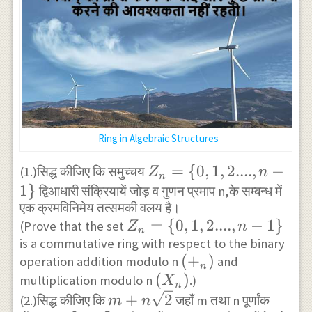
Ring in Algebraic Structures
Z_{n}=\
=
{
0
,
1
,
2....
,
−
(1.)सिद्ध कीजिए कि समुच्चय
Z
n
n
{0,1,2....,n-
1
}
द्विआधारी संक्रियायें जोड़ व गुणन प्रमाप n,के सम्बन्ध में
एक क्रमविनिमेय तत्समकी वलय है।
1\}
Z_{n}=\
=
{
0
,
1
,
2....
,
−
1
}
(Prove that the set
Z
n
n
is a commutative ring with respect to the binary
{0,1,2....,n-
(+_{n})
(
+
)
operation addition modulo n
and
1\}
n
(X_{n})
(
)
multiplication modulo n
.)
X
n
m+n
+
2
(2.)सिद्ध कीजिए कि
जहाँ m तथा n पूर्णांक
m
n