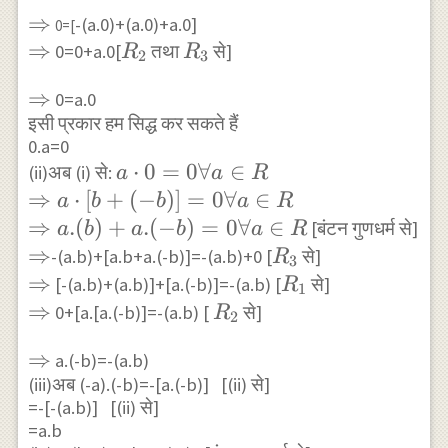
\Rightarrow
⇒
-(a.0)+(a.0)+a.0]
0=[
\Rightarrow
⇒
R_{2}
R_{3}
0=0+a.0[
तथा
से]
R
R
2
3
\Rightarrow
⇒
0=a.0
इसी प्रकार हम सिद्ध कर सकते हैं
0.a=0
a
⋅
0
=
0∀
∈
(ii)अब (i) से:
a
a
R
\cdot
\Rightarrow
⇒
⋅
[
+
(
−
)]
=
0∀
∈
a
b
b
a
R
0=0
a \cdot[b+(-
⇒
.
(
)
+
.
(
−
)
=
0∀
∈
[बंटन गुणधर्म से]
a
b
a
b
a
R
\forall
b)]=0 \forall
\Rightarrow
⇒
R_{3}
-(a.b)+[a.b+a.(-b)]=-(a.b)+0 [
से]
R
3
a \in
a \in R \\
\Rightarrow
⇒
R_{1}
[-(a.b)+(a.b)]+[a.(-b)]=-(a.b) [
से]
R
1
R
\Rightarrow
\Rightarrow
⇒
R_{2}
0+[a.[a.(-b)]=-(a.b) [
से]
R
2
a.(b)+a.(-
\Rightarrow
⇒
b)=0 \forall
a.(-b)=-(a.b)
(iii)अब (-a).(-b)=-[a.(-b)] [(ii) से]
a \in R
=-[-(a.b)] [(ii) से]
=a.b