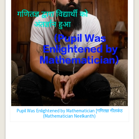
Pupil Was Enlightened by Mathematician [गणितज्ञ नीलकंठ
(Mathematician Neelkanth)