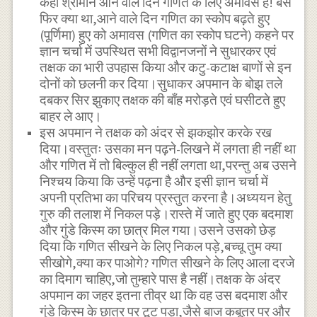
कहा श्रीमान आने वाले दिन गणित के लिए अमावस हैं! बस
फिर क्या था,आने वाले दिन गणित का स्कोप बढ़ते हुए
(पूर्णिमा) हुए को अमावस (गणित का स्कोप घटने) कहने पर
ज्ञान चर्चा में उपस्थित सभी विद्वानजनों ने सुधारकर एवं
तक्षक का भारी उपहास किया और कटु-कटाक्ष बाणों से इन
दोनों को छलनी कर दिया।सुधाकर अपमान के बोझ तले
दबकर सिर झुकाए तक्षक की बाँह मरोड़ते एवं घसीटते हुए
बाहर ले आए।
इस अपमान ने तक्षक को अंदर से झकझोर करके रख
दिया।वस्तुतः उसका मन पढ़ने-लिखने में लगता ही नहीं था
और गणित में तो बिल्कुल ही नहीं लगता था,परन्तु अब उसने
निश्चय किया कि उन्हें पढ़ना है और इसी ज्ञान चर्चा में
अपनी प्रतिभा का परिचय प्रस्तुत करना है।अध्ययन हेतु
गुरु की तलाश में निकल पड़े।रास्ते में जाते हुए एक बदमाश
और गुंडे किस्म का छात्र मिल गया।उसने उसको छेड़
दिया कि गणित सीखने के लिए निकल पड़े,बच्चू तुम क्या
सीखोगे,क्या कर पाओगे? गणित सीखने के लिए आला दरजे
का दिमाग चाहिए,जो तुम्हारे पास है नहीं।तक्षक के अंदर
अपमान का जहर इतना तीव्र था कि वह उस बदमाश और
गुंडे किस्म के छात्र पर टूट पड़ा,जैसे बाज कबूतर पर और