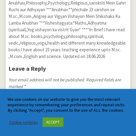
Anubhav,Philosophy,Psychology,Religious,sanskriti Mein Gahri
Ruchi aur Adhyayan ***Anubhav:**phichale 23 varshon se
M.sc.,M.com.,Angreji aur Vigyan Vishayon Mein Shikshaka Ka
Lamba Anubhav ***Visheshagyata:*Maths,Adhyatma
(spiritual),Yog vishayon ka vistrit Gyan* ****In Brief:I have read
about M.sc. books,psychology,philosophy,spiritual,
vedic,religious,yoga,health and different many knowledgeable
books.I have about 23 years teaching experience upto M.sc.
,M.com.,English and science. Updated on 18.06.2026
Leave a Reply
Your email address will not be published. Required fields are
marked
*
We use cookies on our website to give you the most relevant
experience by remembering your preferences and repeat visits.
By clicking “Accept”, you consent to the use of ALL the cookies.
Cookie settings
ACCEPT