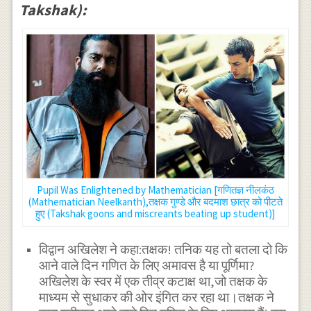
Takshak):
Pupil Was Enlightened by Mathematician [गणितज्ञ नीलकंठ
(Mathematician Neelkanth),तक्षक गुण्डे और बदमाश छात्र को पीटते
हुए (Takshak goons and miscreants beating up student)]
विद्वान अखिलेश ने कहा:तक्षक! तनिक यह तो बतला दो कि
आने वाले दिन गणित के लिए अमावस है या पूर्णिमा?
अखिलेश के स्वर में एक तीव्र कटाक्ष था,जो तक्षक के
माध्यम से सुधाकर की ओर इंगित कर रहा था।तक्षक ने