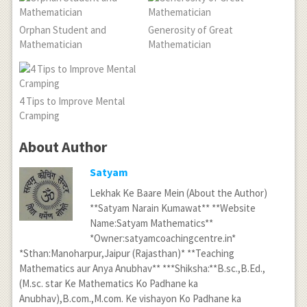
Orphan Student and
Generosity of Great
Mathematician
Mathematician
4 Tips to Improve Mental
Cramping
About Author
Satyam
Lekhak Ke Baare Mein (About the Author)
**Satyam Narain Kumawat** **Website
Name:Satyam Mathematics**
*Owner:satyamcoachingcentre.in*
*Sthan:Manoharpur,Jaipur (Rajasthan)* **Teaching
Mathematics aur Anya Anubhav** ***Shiksha:**B.sc.,B.Ed.,
(M.sc. star Ke Mathematics Ko Padhane ka
Anubhav),B.com.,M.com. Ke vishayon Ko Padhane ka