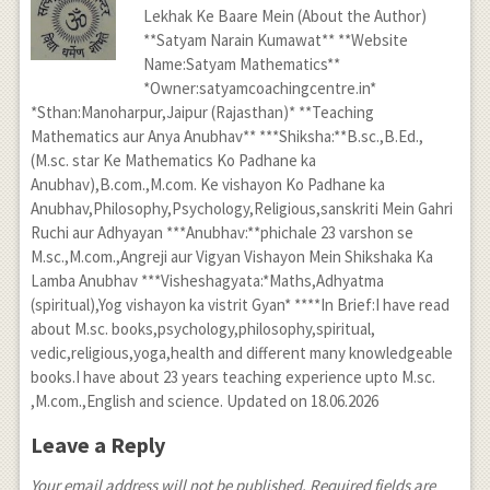
Lekhak Ke Baare Mein (About the Author)
**Satyam Narain Kumawat** **Website
Name:Satyam Mathematics**
*Owner:satyamcoachingcentre.in*
*Sthan:Manoharpur,Jaipur (Rajasthan)* **Teaching
Mathematics aur Anya Anubhav** ***Shiksha:**B.sc.,B.Ed.,
(M.sc. star Ke Mathematics Ko Padhane ka
Anubhav),B.com.,M.com. Ke vishayon Ko Padhane ka
Anubhav,Philosophy,Psychology,Religious,sanskriti Mein Gahri
Ruchi aur Adhyayan ***Anubhav:**phichale 23 varshon se
M.sc.,M.com.,Angreji aur Vigyan Vishayon Mein Shikshaka Ka
Lamba Anubhav ***Visheshagyata:*Maths,Adhyatma
(spiritual),Yog vishayon ka vistrit Gyan* ****In Brief:I have read
about M.sc. books,psychology,philosophy,spiritual,
vedic,religious,yoga,health and different many knowledgeable
books.I have about 23 years teaching experience upto M.sc.
,M.com.,English and science. Updated on 18.06.2026
Leave a Reply
Your email address will not be published. Required fields are