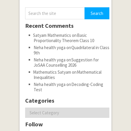
Recent Comments
Satyam Mathematics
on
Basic
Proportionality Theorem Class 10
Neha health yoga
on
Quadrilateral in Class
9th
Neha health yoga
on
Suggestion for
JoSAA Counselling 2026
Mathematics Satyam
on
Mathematical
Inequalities
Neha health yoga
on
Decoding-Coding
Test
Categories
Categories
Follow