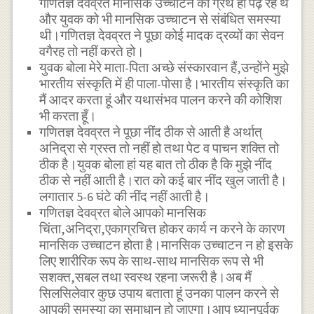
गणितज्ञ देवव्रत मानसिक उच्चाटन का ग्रंथ ही पढ़ रहे थे
और युवक को भी मानसिक उच्चाटन से संबंधित समस्या
थी।गणितज्ञ देवव्रत ने पूछा कोई मादक द्रव्यों का सेवन
वगैरह तो नहीं करते हो।
युवक बोला मेरे माता-पिता अच्छे संस्कारवान हैं,उन्होंने मुझे
भारतीय संस्कृति में ही पाला-पोसा है।भारतीय संस्कृति का
मैं आदर करता हूं और यथासंभव पालन करने की कोशिश
भी करता हूँ।
गणितज्ञ देवव्रत ने पूछा नींद ठीक से आती है अर्थात्
अनिद्रा से ग्रस्त तो नहीं हो तथा पेट व पाचन शक्ति तो
ठीक है।युवक बोला हां यह बात तो ठीक है कि मुझे नींद
ठीक से नहीं आती है।रात को कई बार नींद खुल जाती है।
लगातार 5-6 घंटे की नींद नहीं आती है।
गणितज्ञ देवव्रत बोले आपको मानसिक
चिंता,अनिद्रा,एकाग्रचित्त होकर कार्य न करने के कारण
मानसिक उच्चाटन होता है।मानसिक उच्चाटन न हो इसके
लिए शारीरिक रूप के साथ-साथ मानसिक रूप से भी
सशक्त,सबल तथा स्वस्थ रहना जरूरी है।अब मैं
सिलसिलेवार कुछ उपाय बताता हूं उनका पालन करने से
आपकी समस्या का समाधान हो जाएगा।आप ध्यानपूर्वक