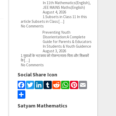
In 11th Mathematics(English),
JEE MAINS Maths(English)
August 4, 2026
1.Subsets in Class 11 In this
article Subsets in Class
[…]
No Comments
Preventing Youth
Disorientation:A Complete
Guide for Parents & Educators
In Students & Youth Guidence
August 3, 2026
1.युवाओं के भटकाव को रोकना:माता-पिता और शिक्षकों
के
[…]
No Comments
Social Share Icon
Facebook
Twitter
LinkedIn
Tumblr
Reddit
WhatsApp
Pinterest
Email
Share
Satyam Mathematics