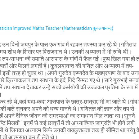
tician Improved Maths Teacher (Mathematician कुवलयानन्द)
 उन दिनों जयपुर के पास एक गांव में रहकर तपस्या कर रहे थे।गणितज्ञ
मय शोध के शिखर पर विराजमान थे।उनकी अध्यात्म में भी रुचि थी।
 तप-साधना की ख्याति आसपास के गांवों में फैल गई।पुष्प खिल गया हो त
चारों ओर फैलने लगती है।कुवलयानन्द की गणित और अध्यात्म में तप-
इसी तरह हो चुका था।अपने गुरुदेव कृष्णदेव के महाप्रयाण के बाद उन
ारे क्रियाकलाप तप-साधना के इर्द-गिर्द सिमट गए थे।सारे गुरुभाई उनक
ं तप-साधना देखकर उन्हें सच्चे कर्मयोगी की उज्जवल प्रतिमा के रूप में
।
प कर रहे थे,वहां यदा-कदा आसपास के छात्र-छात्राएं भी आ जाते थे।गांव 
उनकी बातें सुनकर अपने को धन्य मानते थे।गणितज्ञ की ज्ञान और तप से
न्हें अपने दैनिक जीवन की समस्याओं का समाधान मिल जाता था।सुनने
्टि मिलती।इनमें से कई छात्रों में तो आध्यात्मिक जाग्रति भी होने लगी
ी थे जिनका अध्यात्म सिर्फ उनकी वाक्कुशलता तक ही सीमित था परंतु व
को तो आत्मसात कर ही लेते थे।