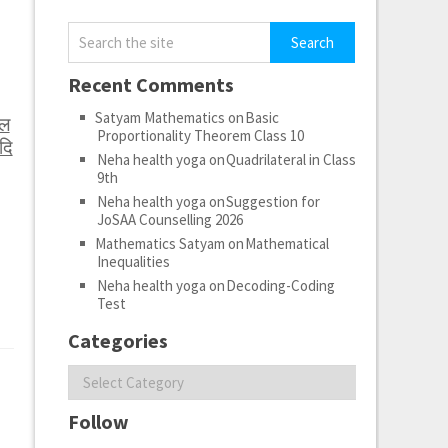
Recent Comments
Satyam Mathematics
on
Basic
ेल
Proportionality Theorem Class 10
दि
Neha health yoga
on
Quadrilateral in Class
9th
Neha health yoga
on
Suggestion for
JoSAA Counselling 2026
Mathematics Satyam
on
Mathematical
Inequalities
Neha health yoga
on
Decoding-Coding
Test
Categories
Categories
Follow