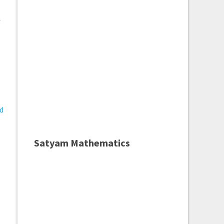
ी
:
ed
Satyam Mathematics