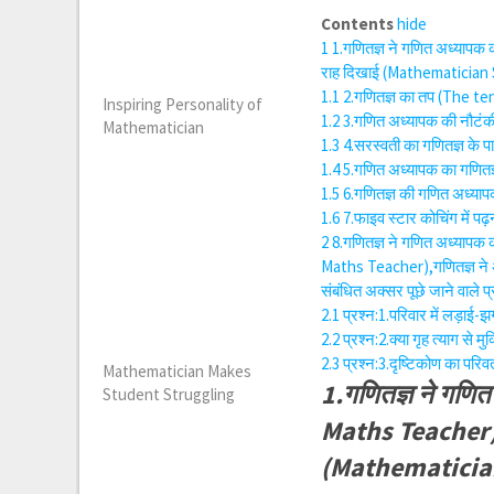
Contents
hide
1
1.गणितज्ञ ने गणित अध्याप
राह दिखाई (Mathematician
1.1
2.गणितज्ञ का तप (The t
Inspiring Personality of
1.2
3.गणित अध्यापक की नौटं
Mathematician
1.3
4.सरस्वती का गणितज्ञ के
1.4
5.गणित अध्यापक का गणित
1.5
6.गणितज्ञ की गणित अध्य
1.6
7.फाइव स्टार कोचिंग में प
2
8.गणितज्ञ ने गणित अध्या
Maths Teacher),गणितज्ञ ने
संबंधित अक्सर पूछे जाने वाले प्
2.1
प्रश्न:1.परिवार में लड़ाई-
2.2
प्रश्न:2.क्या गृह त्याग 
2.3
प्रश्न:3.दृष्टिकोण का पर
Mathematician Makes
1.गणितज्ञ ने गण
Student Struggling
Maths Teacher),ग
(Mathematicia