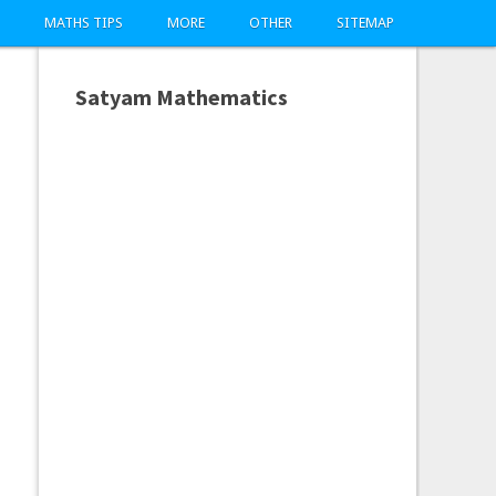
MATHS TIPS
MORE
OTHER
SITEMAP
Satyam Mathematics