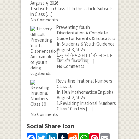
August 4, 2026
1.Subsets in Class 11 In this article Subsets
in Class
[…]
No Comments
Preventing Youth
Disorientation:A Complete
Guide for Parents & Educators
In Students & Youth Guidence
August 3, 2026
1.युवाओं के भटकाव को रोकना:माता-
पिता और शिक्षकों के
[…]
No Comments
Revisiting Irrational Numbers
Class 10
In 10th Mathematics(English)
August 2, 2026
1.Revisiting Irrational Numbers
Class 10 In this
[…]
No Comments
Social Share Icon
Facebook
Twitter
LinkedIn
Tumblr
Reddit
WhatsApp
Pinterest
Email