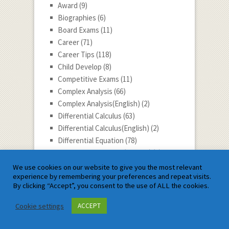
Award
(9)
Biographies
(6)
Board Exams
(11)
Career
(71)
Career Tips
(118)
Child Develop
(8)
Competitive Exams
(11)
Complex Analysis
(66)
Complex Analysis(English)
(2)
Differential Calculus
(63)
Differential Calculus(English)
(2)
Differential Equation
(78)
Differential Equation(English)
(2)
Differential Geometry
(3)
We use cookies on our website to give you the most relevant
experience by remembering your preferences and repeat visits.
Discrete Mathematics
(29)
By clicking “Accept”, you consent to the use of ALL the cookies.
Dynamic
(1)
Dynamics
(56)
Cookie settings
ACCEPT
Economy
(10)
Education
(290)