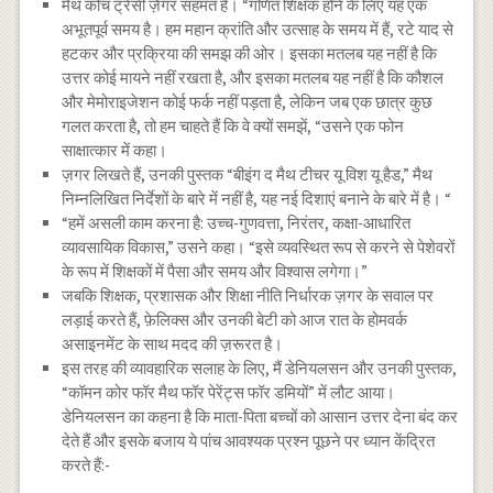
मैथ कोच ट्रेसी ज़ैगर सहमत हैं। “गणित शिक्षक होने के लिए यह एक
अभूतपूर्व समय है। हम महान क्रांति और उत्साह के समय में हैं, रटे याद से
हटकर और प्रक्रिया की समझ की ओर। इसका मतलब यह नहीं है कि
उत्तर कोई मायने नहीं रखता है, और इसका मतलब यह नहीं है कि कौशल
और मेमोराइजेशन कोई फर्क नहीं पड़ता है, लेकिन जब एक छात्र कुछ
गलत करता है, तो हम चाहते हैं कि वे क्यों समझें, “उसने एक फोन
साक्षात्कार में कहा।
ज़गर लिखते हैं, उनकी पुस्तक “बीइंग द मैथ टीचर यू विश यू हैड,” मैथ
निम्नलिखित निर्देशों के बारे में नहीं है, यह नई दिशाएं बनाने के बारे में है। “
“हमें असली काम करना है: उच्च-गुणवत्ता, निरंतर, कक्षा-आधारित
व्यावसायिक विकास,” उसने कहा। “इसे व्यवस्थित रूप से करने से पेशेवरों
के रूप में शिक्षकों में पैसा और समय और विश्वास लगेगा।”
जबकि शिक्षक, प्रशासक और शिक्षा नीति निर्धारक ज़गर के सवाल पर
लड़ाई करते हैं, फ़ेलिक्स और उनकी बेटी को आज रात के होमवर्क
असाइनमेंट के साथ मदद की ज़रूरत है।
इस तरह की व्यावहारिक सलाह के लिए, मैं डेनियलसन और उनकी पुस्तक,
“कॉमन कोर फॉर मैथ फॉर पेरेंट्स फॉर डमियों” में लौट आया।
डेनियलसन का कहना है कि माता-पिता बच्चों को आसान उत्तर देना बंद कर
देते हैं और इसके बजाय ये पांच आवश्यक प्रश्न पूछने पर ध्यान केंद्रित
करते हैं:-