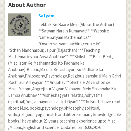
About Author
Satyam
Lekhak Ke Baare Mein (About the Author)
**Satyam Narain Kumawat** **Website
Name:Satyam Mathematics**
*Owner:satyamcoachingcentre.in*
*Sthan:Manoharpur,Jaipur (Rajasthan)* **Teaching
Mathematics aur Anya Anubhav** ***Shiksha:**B.sc.,B.Ed.,
(M.sc. star Ke Mathematics Ko Padhane ka
Anubhav),B.com.,M.com. Ke vishayon Ko Padhane ka
Anubhav,Philosophy,Psychology,Religious,sanskriti Mein Gahri
Ruchi aur Adhyayan ***Anubhav:**phichale 23 varshon se
M.sc.,M.com.,Angreji aur Vigyan Vishayon Mein Shikshaka Ka
Lamba Anubhav ***Visheshagyata:*Maths,Adhyatma
(spiritual),Yog vishayon ka vistrit Gyan* ****In Brief:I have read
about M.sc. books,psychology,philosophy,spiritual,
vedic,religious,yoga,health and different many knowledgeable
books.I have about 23 years teaching experience upto M.sc.
,M.com.,English and science. Updated on 18.06.2026