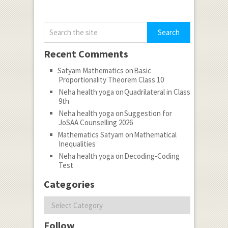
Recent Comments
Satyam Mathematics
on
Basic
Proportionality Theorem Class 10
Neha health yoga
on
Quadrilateral in Class
9th
Neha health yoga
on
Suggestion for
JoSAA Counselling 2026
Mathematics Satyam
on
Mathematical
Inequalities
Neha health yoga
on
Decoding-Coding
Test
Categories
Categories
Follow