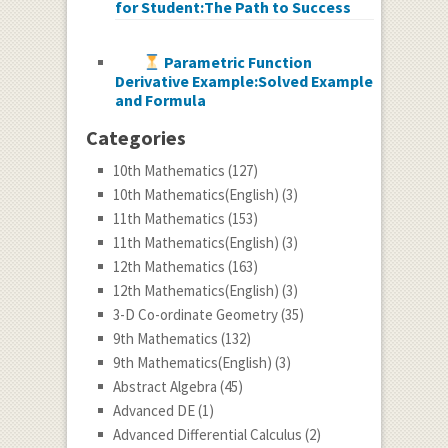
for Student:The Path to Success
Parametric Function
Derivative Example:Solved Example
and Formula
Categories
10th Mathematics
(127)
10th Mathematics(English)
(3)
11th Mathematics
(153)
11th Mathematics(English)
(3)
12th Mathematics
(163)
12th Mathematics(English)
(3)
3-D Co-ordinate Geometry
(35)
9th Mathematics
(132)
9th Mathematics(English)
(3)
Abstract Algebra
(45)
Advanced DE
(1)
Advanced Differential Calculus
(2)