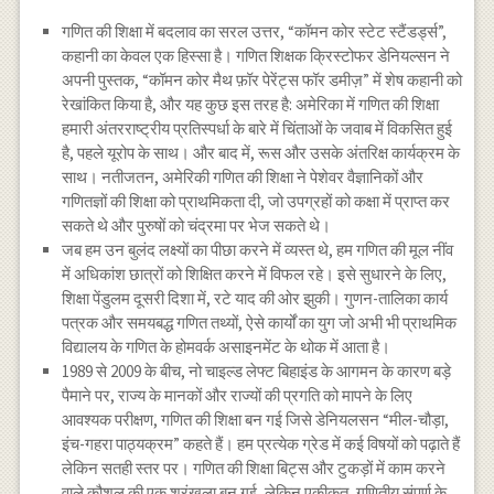
गणित की शिक्षा में बदलाव का सरल उत्तर, “कॉमन कोर स्टेट स्टैंडर्ड्स”,
कहानी का केवल एक हिस्सा है। गणित शिक्षक क्रिस्टोफर डेनियल्सन ने
अपनी पुस्तक, “कॉमन कोर मैथ फ़ॉर पेरेंट्स फॉर डमीज़” में शेष कहानी को
रेखांकित किया है, और यह कुछ इस तरह है: अमेरिका में गणित की शिक्षा
हमारी अंतरराष्ट्रीय प्रतिस्पर्धा के बारे में चिंताओं के जवाब में विकसित हुई
है, पहले यूरोप के साथ। और बाद में, रूस और उसके अंतरिक्ष कार्यक्रम के
साथ। नतीजतन, अमेरिकी गणित की शिक्षा ने पेशेवर वैज्ञानिकों और
गणितज्ञों की शिक्षा को प्राथमिकता दी, जो उपग्रहों को कक्षा में प्राप्त कर
सकते थे और पुरुषों को चंद्रमा पर भेज सकते थे।
जब हम उन बुलंद लक्ष्यों का पीछा करने में व्यस्त थे, हम गणित की मूल नींव
में अधिकांश छात्रों को शिक्षित करने में विफल रहे। इसे सुधारने के लिए,
शिक्षा पेंडुलम दूसरी दिशा में, रटे याद की ओर झुकी। गुणन-तालिका कार्य
पत्रक और समयबद्ध गणित तथ्यों, ऐसे कार्यों का युग जो अभी भी प्राथमिक
विद्यालय के गणित के होमवर्क असाइनमेंट के थोक में आता है।
1989 से 2009 के बीच, नो चाइल्ड लेफ्ट बिहाइंड के आगमन के कारण बड़े
पैमाने पर, राज्य के मानकों और राज्यों की प्रगति को मापने के लिए
आवश्यक परीक्षण, गणित की शिक्षा बन गई जिसे डेनियलसन “मील-चौड़ा,
इंच-गहरा पाठ्यक्रम” कहते हैं। हम प्रत्येक ग्रेड में कई विषयों को पढ़ाते हैं
लेकिन सतही स्तर पर। गणित की शिक्षा बिट्स और टुकड़ों में काम करने
वाले कौशल की एक श्रृंखला बन गई, लेकिन एकीकृत, गणितीय संपूर्ण के