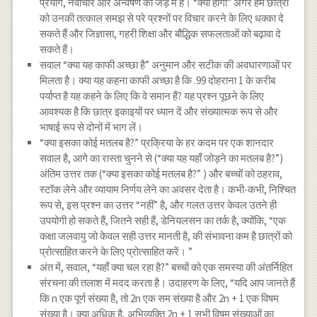
प्रयोग, नवाचार और अन्वेषण की जड़ में है। “क्या होगा” अगर हम छात्रों
को उनकी तत्काल समझ से परे प्रश्नों पर विचार करने के लिए धक्का दे
सकते हैं और जिज्ञासा, गहरी शिक्षा और बौद्धिक सफलताओं को बढ़ावा दे
सकते हैं।
सवाल “क्या यह काफी अच्छा है” अनुमान और सटीक की अवधारणाओं पर
मिलता है। क्या यह कहना काफी अच्छा है कि .99 दोहराना 1 के करीब
पर्याप्त है यह कहने के लिए कि वे समान हैं? यह प्रश्न पूछने के लिए
आवश्यक है कि छात्र इकाइयों पर ध्यान दें और संख्यात्मक रूप से और
भाषाई रूप से दोनों में भाग लें।
“क्या इसका कोई मतलब है?” प्रक्रिया के हर कदम पर एक शानदार
सवाल है, आगे का रास्ता चुनने से (“क्या यह यहाँ जोड़ने का मतलब है?”)
अंतिम उत्तर तक (“क्या इसका कोई मतलब है?” ) और बच्चों को ठहराव,
स्टॉक लेने और व्यायाम निर्णय लेने का अवसर देता है। कभी-कभी, निश्चित
रूप से, इस प्रश्न का उत्तर “नहीं” है, और गलत उत्तर केवल उतने ही
उपयोगी हो सकते हैं, जितने सही हैं, डेनियलसन का तर्क है, क्योंकि, “एक
कक्षा जलवायु जो केवल सही उत्तर मानती है, की संभावना कम है छात्रों को
प्रोत्साहित करने के लिए प्रोत्साहित करें। ”
अंत में, सवाल, “यहाँ क्या चल रहा है?” बच्चों को एक समस्या की अंतर्निहित
संरचना की तलाश में मदद करता है। उदाहरण के लिए, “यदि आप जानते हैं
कि n एक पूर्ण संख्या है, तो 2n एक सम संख्या है और 2n + 1 एक विषम
संख्या है। क्या अधिक है, अभिव्यक्ति 2n + 1 सभी विषम संख्याओं का