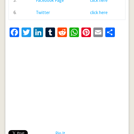
5.
Facebook Page
click here
6.
Twitter
click here
Facebook
Twitter
LinkedIn
Tumblr
Reddit
WhatsApp
Pinterest
Email
Shar
Pin It