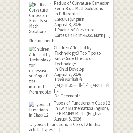
Radius of Curvature Cartesian
Form-B.sc. Math Solutions
In Differential
Calculus(English)
August 8, 2026
1.Radius of Curvature
Cartesian Form-B.sc. Math
[…]
No Comments
Children Affected by
Technology:9 Top Tips to
Know Side Effects of
Technology
In Child Develop
August 7, 2026
1.बच्चे तकनीकी से
दुष्प्रभावित:तकनीकी के दुष्प्रभाव को
[…]
No Comments
Types of Functions in Class 12
In 12th Mathematics(English),
JEE MAINS Maths(English)
August 6, 2026
1.Types of Functions in Class 12 In this
article Types
[…]