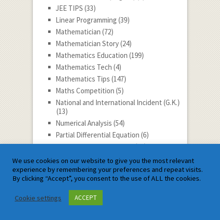
JEE TIPS
(33)
Linear Programming
(39)
Mathematician
(72)
Mathematician Story
(24)
Mathematics Education
(199)
Mathematics Tech
(4)
Mathematics Tips
(147)
Maths Competition
(5)
National and International Incident (G.K.)
(13)
Numerical Analysis
(54)
Partial Differential Equation
(6)
Personality Development
(58)
Progress
(48)
We use cookies on our website to give you the most relevant
experience by remembering your preferences and repeat visits.
Quantitative Aptitude
(47)
By clicking “Accept”, you consent to the use of ALL the cookies.
Real Analysis
(26)
Reasoning & General intelligence
(20)
Cookie settings
ACCEPT
Slide show
(8)
Social Issues
(6)