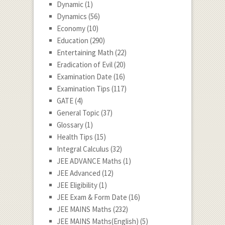
Dynamic
(1)
Dynamics
(56)
Economy
(10)
Education
(290)
Entertaining Math
(22)
Eradication of Evil
(20)
Examination Date
(16)
Examination Tips
(117)
GATE
(4)
General Topic
(37)
Glossary
(1)
Health Tips
(15)
Integral Calculus
(32)
JEE ADVANCE Maths
(1)
JEE Advanced
(12)
JEE Eligibility
(1)
JEE Exam & Form Date
(16)
JEE MAINS Maths
(232)
JEE MAINS Maths(English)
(5)