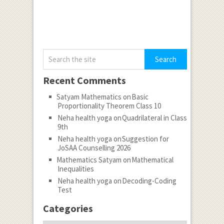
Recent Comments
Satyam Mathematics
on
Basic
Proportionality Theorem Class 10
Neha health yoga
on
Quadrilateral in Class
9th
Neha health yoga
on
Suggestion for
JoSAA Counselling 2026
Mathematics Satyam
on
Mathematical
Inequalities
Neha health yoga
on
Decoding-Coding
Test
Categories