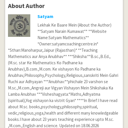
About Author
Satyam
Lekhak Ke Baare Mein (About the Author)
**Satyam Narain Kumawat** **Website
Name:Satyam Mathematics**
*Owner:satyamcoachingcentre.in*
*Sthan:Manoharpur,Jaipur (Rajasthan)* **Teaching
Mathematics aur Anya Anubhav** ***Shiksha:**B.sc.,B.Ed.,
(M.sc. star Ke Mathematics Ko Padhane ka
Anubhav),B.com.,M.com. Ke vishayon Ko Padhane ka
Anubhav,Philosophy,Psychology,Religious,sanskriti Mein Gahri
Ruchi aur Adhyayan ***Anubhav:**phichale 23 varshon se
M.sc.,M.com.,Angreji aur Vigyan Vishayon Mein Shikshaka Ka
Lamba Anubhav ***Visheshagyata:*Maths,Adhyatma
(spiritual),Yog vishayon ka vistrit Gyan* ****In Brief:I have read
about M.sc. books,psychology,philosophy,spiritual,
vedic,religious,yoga,health and different many knowledgeable
books.I have about 23 years teaching experience upto M.sc.
,M.com.,English and science. Updated on 18.06.2026