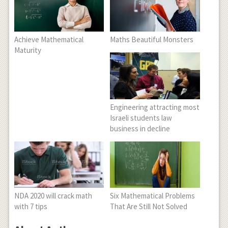
Achieve Mathematical
Maths Beautiful Monsters
Maturity
Engineering attracting most
Israeli students law
business in decline
NDA 2020 will crack math
Six Mathematical Problems
with 7 tips
That Are Still Not Solved