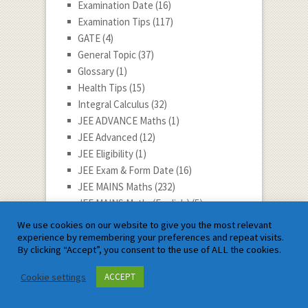
Examination Date
(16)
Examination Tips
(117)
GATE
(4)
General Topic
(37)
Glossary
(1)
Health Tips
(15)
Integral Calculus
(32)
JEE ADVANCE Maths
(1)
JEE Advanced
(12)
JEE Eligibility
(1)
JEE Exam & Form Date
(16)
JEE MAINS Maths
(232)
JEE MAINS Maths(English)
(5)
JEE TIPS
(33)
We use cookies on our website to give you the most relevant
Linear Programming
(39)
experience by remembering your preferences and repeat visits.
By clicking “Accept”, you consent to the use of ALL the cookies.
Mathematician
(72)
Mathematician Story
(24)
Cookie settings
ACCEPT
Mathematics Education
(199)
Mathematics Tech
(4)