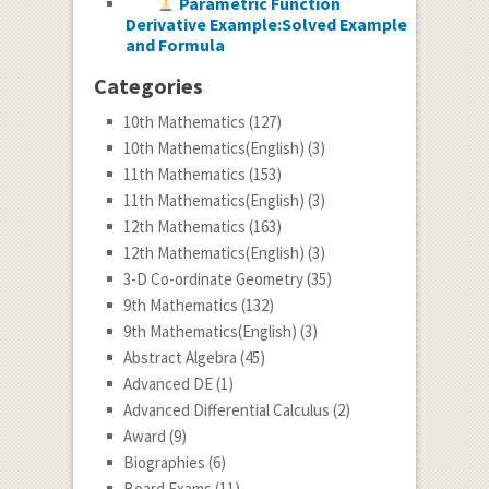
Parametric Function
Derivative Example:Solved Example
and Formula
Categories
10th Mathematics
(127)
10th Mathematics(English)
(3)
11th Mathematics
(153)
11th Mathematics(English)
(3)
12th Mathematics
(163)
12th Mathematics(English)
(3)
3-D Co-ordinate Geometry
(35)
9th Mathematics
(132)
9th Mathematics(English)
(3)
Abstract Algebra
(45)
Advanced DE
(1)
Advanced Differential Calculus
(2)
Award
(9)
Biographies
(6)
Board Exams
(11)