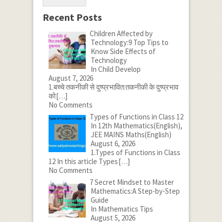
Recent Posts
Children Affected by
Technology:9 Top Tips to
Know Side Effects of
Technology
In Child Develop
August 7, 2026
1.बच्चे तकनीकी से दुष्प्रभावित:तकनीकी के दुष्प्रभाव
को
[…]
No Comments
Types of Functions in Class 12
In 12th Mathematics(English),
JEE MAINS Maths(English)
August 6, 2026
1.Types of Functions in Class
12 In this article Types
[…]
No Comments
7 Secret Mindset to Master
Mathematics:A Step-by-Step
Guide
In Mathematics Tips
August 5, 2026