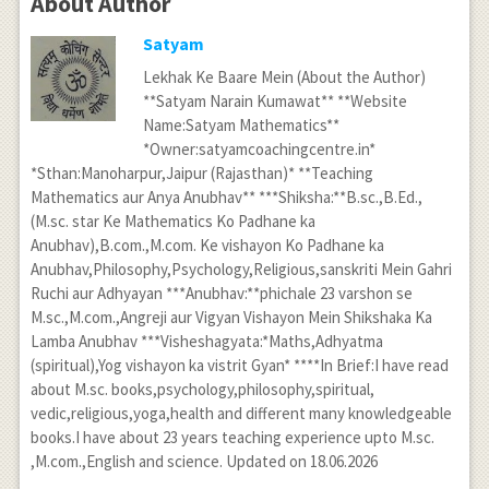
About Author
Satyam
Lekhak Ke Baare Mein (About the Author)
**Satyam Narain Kumawat** **Website
Name:Satyam Mathematics**
*Owner:satyamcoachingcentre.in*
*Sthan:Manoharpur,Jaipur (Rajasthan)* **Teaching
Mathematics aur Anya Anubhav** ***Shiksha:**B.sc.,B.Ed.,
(M.sc. star Ke Mathematics Ko Padhane ka
Anubhav),B.com.,M.com. Ke vishayon Ko Padhane ka
Anubhav,Philosophy,Psychology,Religious,sanskriti Mein Gahri
Ruchi aur Adhyayan ***Anubhav:**phichale 23 varshon se
M.sc.,M.com.,Angreji aur Vigyan Vishayon Mein Shikshaka Ka
Lamba Anubhav ***Visheshagyata:*Maths,Adhyatma
(spiritual),Yog vishayon ka vistrit Gyan* ****In Brief:I have read
about M.sc. books,psychology,philosophy,spiritual,
vedic,religious,yoga,health and different many knowledgeable
books.I have about 23 years teaching experience upto M.sc.
,M.com.,English and science. Updated on 18.06.2026