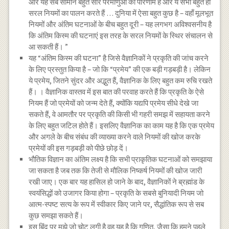
और यह सब सामान बहुत सारे परमाणुओं का परिणाम है और ये सभी बहुत ही
सरल नियमों का पालन करते हैं … दुनिया में ऐसा बहुत कुछ है – वहाँ मूलभूत
नियमों और अंतिम घटनाओं के बीच बहुत दूरी – यह लगभग अविश्वसनीय है
कि अंतिम किस्म की घटनाएं इस तरह के सरल नियमों के स्थिर संचालन से
आ सकती हैं। ”
यह “अंतिम किस्म की घटना” है जिसे वैज्ञानिकों ने प्रकृति की जांच करने
के लिए प्रस्तुत किया है – जो कि “प्रमेय” की एक बड़ी गड़बड़ी है। लेकिन
ये प्रमेय, जितने सुंदर और अद्भुत हैं, वैज्ञानिक के लिए बहुत कम रुचि रखते
हैं। । वैज्ञानिक वास्तव में इस बात की परवाह करते हैं कि प्रकृति के ऐसे
नियम हैं जो प्रमेयों को जन्म देते हैं, क्योंकि यद्यपि प्रमेय सीधे देखे जा
सकते हैं, वे आमतौर पर प्रकृति की किसी भी गहरी समझ में सहायता करने
के लिए बहुत जटिल होते हैं। इसलिए वैज्ञानिक का काम यह है कि एक प्रमेय
और अगले के बीच संबंध की व्याख्या करने वाले नियमों की खोज करके
प्रमेयों की इस गड़बड़ी को पीछे छोड़ दें।
भौतिक विज्ञान का अंतिम लक्ष्य है कि सभी प्राकृतिक घटनाओं को समझाया
जा सकता है जब तक कि तेजी से मौलिक निष्कर्ष नियमों की खोज जारी
रखी जाए। एक बार यह हासिल हो जाने के बाद, वैज्ञानिकों ने ब्रह्मांड के
स्वयंसिद्धों को उजागर किया होगा – प्रकृति के सबसे बुनियादी नियम जो
आत्म-स्पष्ट सत्य के रूप में स्वीकार किए जाने पर, सैद्धांतिक रूप से सब
कुछ समझा सकते हैं।
इस बिंदु पर मुझे जो चोट लगी है वह यह है कि गणित, जैसा कि हमने पहले