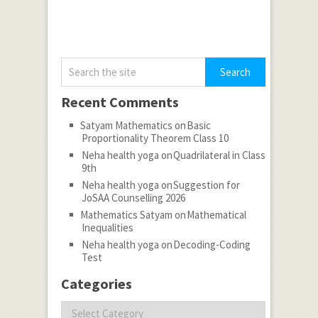
Recent Comments
Satyam Mathematics
on
Basic
Proportionality Theorem Class 10
Neha health yoga
on
Quadrilateral in Class
9th
Neha health yoga
on
Suggestion for
JoSAA Counselling 2026
Mathematics Satyam
on
Mathematical
Inequalities
Neha health yoga
on
Decoding-Coding
Test
Categories
Categories