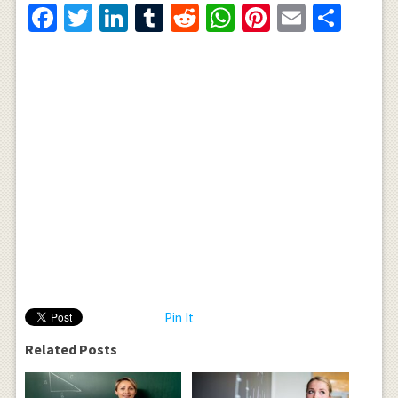
Facebook
Twitter
LinkedIn
Tumblr
Reddit
WhatsApp
Pinterest
Email
Shar
Pin It
Related Posts