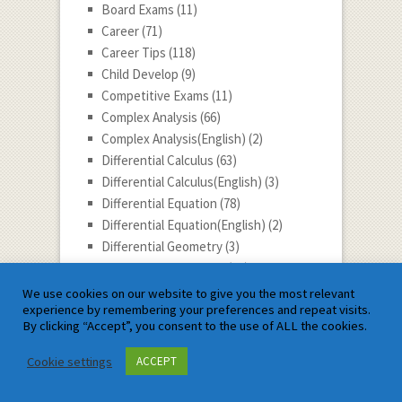
Board Exams
(11)
Career
(71)
Career Tips
(118)
Child Develop
(9)
Competitive Exams
(11)
Complex Analysis
(66)
Complex Analysis(English)
(2)
Differential Calculus
(63)
Differential Calculus(English)
(3)
Differential Equation
(78)
Differential Equation(English)
(2)
Differential Geometry
(3)
Discrete Mathematics
(29)
Dynamic
(1)
We use cookies on our website to give you the most relevant
experience by remembering your preferences and repeat visits.
Dynamics
(56)
By clicking “Accept”, you consent to the use of ALL the cookies.
Economy
(10)
Education
(290)
Cookie settings
ACCEPT
Entertaining Math
(22)
Eradication of Evil
(20)