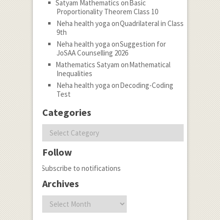
Satyam Mathematics
on
Basic
Proportionality Theorem Class 10
Neha health yoga
on
Quadrilateral in Class
9th
Neha health yoga
on
Suggestion for
JoSAA Counselling 2026
Mathematics Satyam
on
Mathematical
Inequalities
Neha health yoga
on
Decoding-Coding
Test
Categories
Categories
Follow
Subscribe to notifications
Archives
Archives