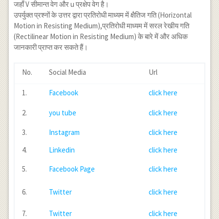
{g}
जहाँ V सीमान्त वेग और u प्रक्षेप वेग है।
{V^2}
{v^2+V^2}
(\tan^{-1}
उपर्युक्त प्रश्नों के उत्तर द्वारा प्रतिरोधी माध्यम में क्षैतिज गति (Horizontal
(V^2+v^2)
\frac{u}
Motion in Resisting Medium),प्रतिरोधी माध्यम में सरल रेखीय गति
{v}-
(Rectilinear Motion in Resisting Medium) के बारे में और अधिक
\tan^{-1}
जानकारी प्राप्त कर सकते हैं।
\frac{v}
{V})
No.
Social Media
Url
1.
Facebook
click here
2.
you tube
click here
3.
Instagram
click here
4.
Linkedin
click here
5.
Facebook Page
click here
6.
Twitter
click here
7.
Twitter
click here