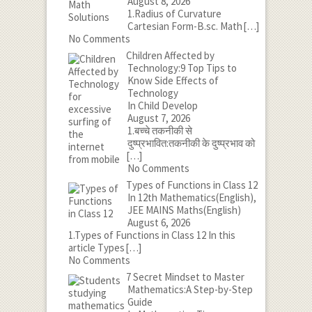
August 8, 2026
1.Radius of Curvature
Cartesian Form-B.sc. Math
[…]
No Comments
Children Affected by
Technology:9 Top Tips to
Know Side Effects of
Technology
In Child Develop
August 7, 2026
1.बच्चे तकनीकी से
दुष्प्रभावित:तकनीकी के दुष्प्रभाव को
[…]
No Comments
Types of Functions in Class 12
In 12th Mathematics(English),
JEE MAINS Maths(English)
August 6, 2026
1.Types of Functions in Class 12 In this
article Types
[…]
No Comments
7 Secret Mindset to Master
Mathematics:A Step-by-Step
Guide