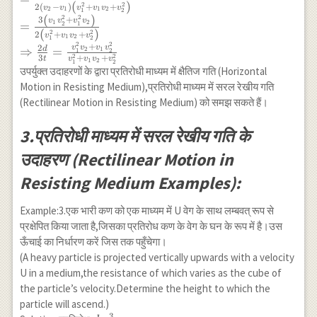
{v_1^3}-\frac{1}
(
)
2
2
2
(
−
)
+
+
v
v
v
v
v
v
{v_1^3 v_2^3}\right)} \\
2
1
1
2
1
2
{v_2^3}\right)=k
(
)
2
2
3
+
v
v
v
v
1
2
\frac{d}
=
2
1
t \\ \Rightarrow
(
)
2
2
2
+
+
v
v
v
v
1
2
{t}=\frac{3\left(v_2^2-
1
2
\frac{1}{3}
2
2
+
v
v
v
v
2
d
⇒
=
2
1
1
2
v_1^2\right) v_1 v_2}
2
2
\left(\frac{v_2^3-
3
+
+
t
v
v
v
v
1
2
1
2
{2\left(v_2^3-v_1^3\right)}\\
उपर्युक्त उदाहरणों के द्वारा प्रतिरोधी माध्यम में क्षैतिज गति (Horizontal
v_1^3}{v_1^3
=\frac{3\left(v_2-
Motion in Resisting Medium),प्रतिरोधी माध्यम में सरल रेखीय गति
v_2^3}\right)=k
v_1\right)\left(v_2+v_1\right)
(Rectilinear Motion in Resisting Medium) को समझ सकते हैं।
t \cdots(2)
v_1 v_2}{2\left(v_2-v_1
\right)\left(v_1^2+v_1
3.प्रतिरोधी माध्यम में सरल रेखीय गति के
v_2+v_2^2\right)} \\
उदाहरण (Rectilinear Motion in
=\frac{3\left(v_1
v_2^2+v_1^2 v_2\right)}
Resisting Medium Examples):
{2\left(v_1^2+v_1
v_2+v_2^2\right)} \\
Example:3.एक भारी कण को एक माध्यम में U वेग के साथ लम्बवत् रूप से
\Rightarrow \frac{2 d}{3 t}
प्रक्षेपित किया जाता है,जिसका प्रतिरोध कण के वेग के घन के रूप में है।उस
=\frac{v_1^2 v_2+v_1 v_2^2}
ऊँचाई का निर्धारण करें जिस तक पहुँचेगा।
{v_1^2+v_1 v_2+v_2^2}
(A heavy particle is projected vertically upwards with a velocity
U in a medium,the resistance of which varies as the cube of
the particle’s velocity.Determine the height to which the
particle will ascend.)
3