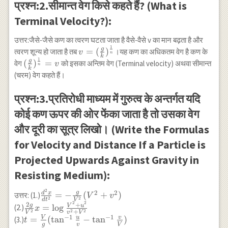
प्रश्न:2.सीमान्त वेग किसे कहते हैं? (What is
Terminal Velocity?):
उत्तर:जैसे-जैसे कण का त्वरण घटता जाता है वैसे-वैसे v का मान बढ़ता है और
1
v=(\frac{g}
g
=
(
)
त्वरण शून्य हो जाता है तब
।यह कण का अधिकतम वेग है कण के
v
n
k
{k})^{\frac{1}
1
(\frac{g}
g
(
)
=
वेग
को इसका अन्तिम वेग (Terminal velocity) अथवा सीमान्त
v
n
k
{n}}
{k})^{\frac{1}
(चरम) वेग कहते हैं।
{n}}=v
प्रश्न:3.प्रतिरोधी माध्यम में गुरुत्व के अन्तर्गत यदि
कोई कण ऊपर की ओर फेंका जाता है तो उसका वेग
और दूरी का सूत्र लिखो। (Write the Formulas
for Velocity and Distance If a Particle is
Projected Upwards Against Gravity in
Resisting Medium):
2
\frac{d^2
2
2
g
d
x
=
−
(
+
)
उत्तर: (1.)
V
v
2
2
d
t
V
x}
2
2
2
\frac{2g}
+
g
V
u
=
l
o
g
(2.)
x
2
2
2
+
V
v
V
{dt^2}=-
{V^2}x=\log
−
1
−
1
V
u
v
t=\frac{V}
=
(
t
a
n
−
t
a
n
)
(3.)
t
\frac{g}
g
v
V
\frac{V^2+u^2}