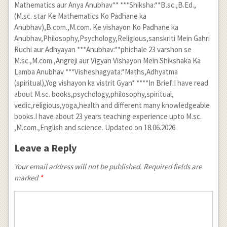
Mathematics aur Anya Anubhav** ***Shiksha:**B.sc.,B.Ed.,
(M.sc. star Ke Mathematics Ko Padhane ka
Anubhav),B.com.,M.com. Ke vishayon Ko Padhane ka
Anubhav,Philosophy,Psychology,Religious,sanskriti Mein Gahri
Ruchi aur Adhyayan ***Anubhav:**phichale 23 varshon se
M.sc.,M.com.,Angreji aur Vigyan Vishayon Mein Shikshaka Ka
Lamba Anubhav ***Visheshagyata:*Maths,Adhyatma
(spiritual),Yog vishayon ka vistrit Gyan* ****In Brief:I have read
about M.sc. books,psychology,philosophy,spiritual,
vedic,religious,yoga,health and different many knowledgeable
books.I have about 23 years teaching experience upto M.sc.
,M.com.,English and science. Updated on 18.06.2026
Leave a Reply
Your email address will not be published. Required fields are
marked
*