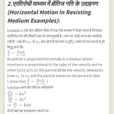
2.प्रतिरोधी माध्यम में क्षैतिज गति के उदाहरण
(Horizontal Motion in Resisting
Medium Examples):
Example:1.एक कण क्षैतिज दिशा में एक ऐसे माध्यम में फेंका जाता है जिसका
प्रतिरोध वेग की तीसरी घात के समानुपाती है।कण पर कोई अन्य बल कार्यरत
v_1
v_2
नहीं है।जब वेग
से
कम होता है एवं कण d दूरी,t समय में तय करता है,तो
v
v
1
2
सिद्ध करो कि
2
v
v
d
\frac{d}
=
1
2
+
t
v
v
1
2
{t}=\frac{2
(A particle is projected horizontally in a medium whose
v_1 v_2}
resistance is proportional to the cube of the velocity and no
{v_1+v_2}
other force acts on the particle.While the velocity diminishes
v_1
v_2
from
to
and the particle traverses distance d in time
v
v
1
2
2
v
v
d
\frac{d}
=
t,show that
)
1
2
+
t
v
v
1
2
{t}=\frac{2
Solution:कण की गति का समीकरण
v_1 v_2}
2
\frac{d^2
3
d
x
=
k
v
2
d
t
{v_1+v_2}
x}{d
3
v
d
v
=
k
v
d
x
t^2}=k v^3
d
v
⇒
=
k
d
x
2
v
\\ \frac{v d
दोनों पक्षों का समाकलन करने परः