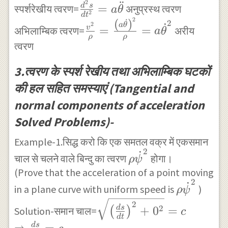
dv }{ dt }
¨
2
\frac { {
\delta
=
d
s
स्पर्शरेखीय त्वरण=
अनुप्रस्थ त्वरण
a
θ
=a\dot
2
=\frac { d }
d
t
d }^{ 2
t\rightarrow
2
(
)
˙
\frac {
2
˙
{
2
a
θ
=
=
v
अभिलाम्बिक त्वरण=
अरीय
{ dt } \left(
a
θ
}s }{ d{
0 }{ v\frac {
{ v
ρ
ρ
\theta
त्वरण
\frac { ds }{
t }^{ 2 }
\delta \psi }
}^{ 2
}
dt } \right)
}
{ \delta t }
} }{
3.त्वरण के स्पर्श रेखीय तथा अभिलाम्बिक घटकों
\\ =\frac {
=a\ddot
} \\
\rho }
की हल सहित समस्याएं (Tangential and
{ d }^{ 2 }s
{ \theta
=v\frac {
=\frac
normal components of acceleration
}{ d{ t }^{ 2
}
d\psi }{ dt }
{ {
} } =\frac {
Solved Problems)-
\\ =v\frac
\left(
dv }{ ds }
{ d\psi }{ ds
Example-1.सिद्ध करो कि एक समतल वक्र में एकसमान
a\dot
.\frac { ds }
2
} .\frac { ds
˙
\rho
{
चाल से चलने वाले बिन्दु का त्वरण
होगा।
ρ
ψ
{ dt }
}{ dt }
{
\theta
(Prove that the acceleration of a point moving
=v\frac {
2
=v.\frac { 1
\dot
˙
\rho
}
in a plane curve with uniform speed is
)
ρ
ψ
dv }{ ds }
}{ \rho }
{
{
\right)
\sqrt { {
2
+
0
2
=
d
s
(
)
Solution-समान चाल=
c
.v=\frac { {
\psi
\dot
}^{ 2
\left( \frac {
d
t
d
s