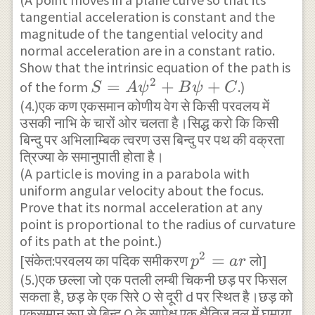
\psi }^{
tangential acceleration is constant and the
} }
2
magnitude of the tangential velocity and
}+B\psi
normal acceleration are in a constant ratio.
+C
Show that the intrinsic equation of the path is
2
S=A{
=
+
+
of the form
.)
S
A
ψ
B
ψ
C
(4.)एक कण एकसमान कोणीय वेग से किसी परवलय में
\psi }^{
उसकी नाभि के चारों ओर चलता है।सिद्ध करो कि किसी
2
बिन्दु पर अभिलाम्बिक त्वरण उस बिन्दु पर पथ की वक्रता
}+B\psi
त्रिज्या के समानुपाती होता है।
+C
(A particle is moving in a parabola with
uniform angular velocity about the focus.
Prove that its normal acceleration at any
point is proportional to the radius of curvature
of its path at the point.)
2
{ p
=
[संकेत:परवलय का पदिक समीकरण
लो]
p
a
r
(5.)एक छल्ला जो एक पतली लम्बी चिकनी छड़ पर फिसल
}^{
सकता है, छड़ के एक सिरे O से दूरी d पर स्थित है।छड़ को
2
एकसमान रूप से बिन्दु O के सापेक्ष एक क्षैतिज तल में घुमाया