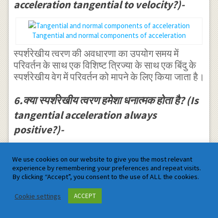
acceleration tangential to velocity?)-
Tangential and normal components of acceleration
स्पर्शरेखीय त्वरण की अवधारणा का उपयोग समय में
परिवर्तन के साथ एक विशिष्ट त्रिज्या के साथ एक बिंदु के
स्पर्शरेखीय वेग में परिवर्तन को मापने के लिए किया जाता है।
6.क्या स्पर्शरेखीय त्वरण हमेशा धनात्मक होता है? (Is
tangential acceleration always
positive?)-
ध्यान दें कि स्पर्शरेखीय त्वरण या तो धनात्मक या ऋणात्मक
हो सकता है,जबकि अभिलाम्बिक या केन्द्रीय त्वरण हमेशा
We use cookies on our website to give you the most relevant
experience by remembering your preferences and repeat visits.
∙∙
2
\overset
=
v
धनात्मक होता है, क्योंकि गुणा
हमेशा धनात्मक
s
θ
By clicking “Accept”, you consent to the use of ALL the cookies.
R
{
होता है (s और θ दोनों में वृद्धि, यदि गति स्पर्शरेखीय इकाई
Cookie settings
ACCEPT
वेक्टर की दिशा,या गति में विपरीत दिशा में होने पर दोनों घट
\bullet
जाती है)।
\bullet