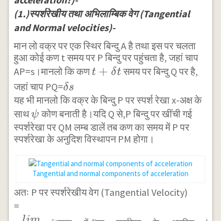
(1.)स्पर्शरेखीय तथा अभिलाम्बिक वेग (Tangential
and Normal velocities)-
मान लो वक्र पर एक स्थिर बिन्दु A है तथा इस पर चलता
हुआ कोई कण t समय पर P बिन्दु पर पहुंचता है, जहां चाप
t+\delta
+
AP=s।मानलो कि कण
समय पर बिन्दु Q पर है,
t
δ
t
t
\delta
जहां चाप PQ=
δs
यह भी मानलो कि वक्र के बिन्दु P पर स्पर्श रेखा x-अक्ष के
s
\psi
साथ
कोण बनाती है।यदि Q से,P बिन्दु पर खींची गई
ψ
स्पर्शरेखा पर QM लम्ब डालें तब कण का समय में P पर
स्पर्शरेखा के अनुदिश विस्थापन PM होगा।
Tangential and normal components of acceleration
अतः P पर स्पर्शरेखीय वेग (Tangential Velocity)
\begin{matrix}
=
lim \\ \delta
l
im