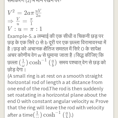
2a }{ u }
समीकरण (2) में मान रखने पर-
\right) \\
\Rightarrow
2
{ V }^{ 2
=
2
u
V
=r{ c }^{
V
aπ
k=\frac {
2
a
}=2a\pi
⇒
=
V
π
2 }{ cose
uV }{ 2a }
1
u
\frac { uV }
:
=
:
1
}^{ 2
V
u
π
{ 2a } \\
Example-5. a लम्बाई की एक सीधी व चिकनी छड़ पर
}\alpha
छड़ के एक सिरे O से b दूरी पर एक छल्ला विरामावस्था में
\Rightarrow
है।छड़ को अचानक क्षैतिज समतल में सिरे O के सापेक्ष
\frac { V }{
अचर कोणीय वेग w से घुमाया जाता है।सिद्ध कीजिए कि
u } =\frac {
−
1
1
(\frac {
(
)
c
o
s
h
(
)
a
छल्ला
समय पश्चात् वेग से छड़ को
\pi }{ 1 } \\
ω
b
छोड़ देगा।
1 }{
V:u=\pi :1
(A small ring is at rest on a smooth straight
\omega
horizontal rod of length a at distance from
}
one end of the rod.The rod is then suddenly
)\cosh
set roatating in a horizontal plane about the
^{ -1 }
end O with constant angular velocity w. Prove
that the ring will leave the rod with velocity
{ (\frac
−
1
1
(\frac {
(
)
c
o
s
h
(
)
a
after a time
.)
{ a }{ b
ω
b