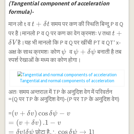
=1.\frac { \delta s
(Tangential component of acceleration
t\rightarrow
}{ \delta t } .1
formula)-
0 }{ \frac {
t+\delta
+
मान लो t व
समय पर कण की स्थिति बिन्दु P व Q
t
δ
t
जीवाPQ\quad
t
t+\del
+
पर है।मानलो P व Q पर कण का वेग क्रमशः V तथा
}{ \delta s }
t
V
है।यह भी मानलो कि P व Q पर खींची PT व QT' x-
} .\frac {
δ
V
\psi
\psi
+
\delta
अक्ष के साथ क्रमशः कोण
व
बनाती है तब
ψ
ψ
δ
ψ
स्पर्श रेखाओं के मध्य का कोण होगा।
+\delta
s\quad }{
\psi
\delta t }
\sin { QPM
Tangential and normal components of acceleration
} \\ =1.\frac
अतः समय अन्तराल में TP के अनुदिश वेग में परिवर्तन
{ \delta
=(Q पर TP के अनुदिश वेग)-(P पर TP के अनुदिश वेग)
s\quad }{
\delta t } .0
\left(
(
+
)
c
o
s
−
=
v
δ
v
δ
ψ
v
v+\delta
=
(
+
)
.1
−
v
δ
v
v
v \right)
∴
=
\delta
\therefore
c
o
s
→
1
[
छोटा है,
]
δ
v
δ
ψ
δ
ψ