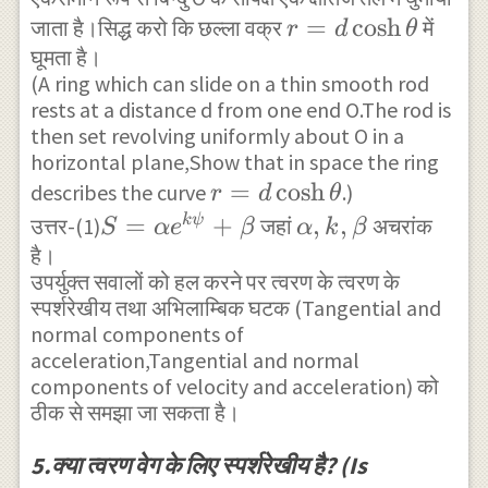
}=ar
r=d\cosh
=
c
o
s
h
जाता है।सिद्ध करो कि छल्ला वक्र
में
r
d
θ
घूमता है।
{ \theta
(A ring which can slide on a thin smooth rod
}
rests at a distance d from one end O.The rod is
then set revolving uniformly about O in a
horizontal plane,Show that in space the ring
r=d\cosh
=
c
o
s
h
describes the curve
.)
r
d
θ
{ \theta
S=\alpha
=
+
\alpha
,
,
k
ψ
उत्तर-(1)
जहां
अचरांक
S
α
e
β
α
k
β
}
है।
{ e }^{
,k,\beta
उपर्युक्त सवालों को हल करने पर त्वरण के त्वरण के
k\psi
स्पर्शरेखीय तथा अभिलाम्बिक घटक (Tangential and
}+\beta
normal components of
acceleration,Tangential and normal
components of velocity and acceleration) को
ठीक से समझा जा सकता है।
5.क्या त्वरण वेग के लिए स्पर्शरेखीय है? (Is