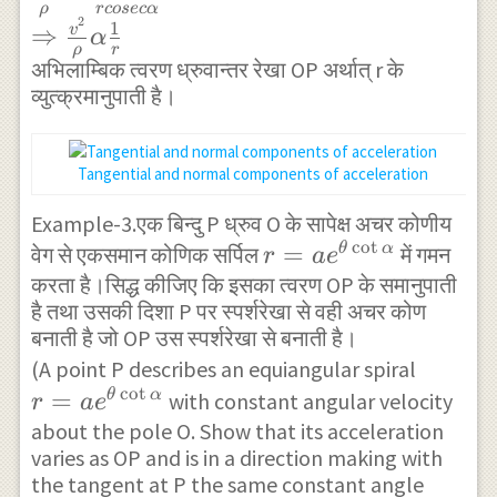
BD }{ c }
{ dr }{ dt }
\rho } \\
ρ
rcosec
α
dr } \right) }
2
1
\right)
⇒
v
α
}{ \frac {
\frac { { v
\\
ρ
r
\theta }\\
अभिलाम्बिक त्वरण ध्रुवान्तर रेखा OP अर्थात् r के
d\theta }{
}^{ 2 } }{
\Rightarrow
व्युत्क्रमानुपाती है।
r={ e }^{
dt } }
\rho }
\rho =\frac {
m\theta
=\frac { Br
=\frac { { k
r }{ \sin {
}\left[
}{ c } \\
}^{ 2 } }{
Tangential and normal components of acceleration
\alpha } } \\
माना\quad
\Rightarrow
rcosec\alpha
\Rightarrow
Example-3.एक बिन्दु P ध्रुव O के सापेक्ष अचर कोणीय
m=\frac {
\frac { dr }{
} \\
\rho
c
o
t
r=a{ e
=
θ
α
वेग से एकसमान कोणिक सर्पिल
में गमन
r
a
e
BD }{ c }
d\theta }
\Rightarrow
=rcosec\alpha
करता है।सिद्ध कीजिए कि इसका त्वरण OP के समानुपाती
}^{
\right]
=\frac { Br
\frac { { v
है तथा उसकी दिशा P पर स्पर्शरेखा से वही अचर कोण
\theta
}{ c } \\
}^{ 2 } }{
बनाती है जो OP उस स्पर्शरेखा से बनाती है।
\cot {
\Rightarrow
\rho }
r=a{ e
(A point P describes an equiangular spiral
\alpha
c
o
t
\frac { dr }{
=
\alpha \frac
}^{
θ
α
with constant angular velocity
r
a
e
} }
r } =\frac {
about the pole O. Show that its acceleration
{ 1 }{ r }
\theta
varies as OP and is in a direction making with
B }{ c }
\cot {
the tangent at P the same constant angle