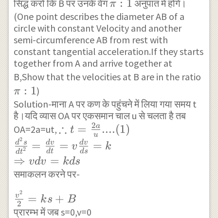
\pi
:
1
सिद्ध करो कि B पर उनके वेग
अनुपात में होंगे।
π
\cot ^{ 4
(One point describes the diameter AB of a
:1
}{ \alpha
circle with constant Velocity and another
} -2\cot
semi-circumference AB from rest with
constant tangential acceleration.If they starts
^{ 2 }{
together from A and arrive together at
\alpha }
\pi
B,Show that the velocities at B are in the ratio
+1+4\co
:
1
:1
)
π
^{ 2 }{
Solution-माना A पर कण के पहुंचने में लिया गया समय t
\alpha } 
है।यदि व्यास OA पर एकसमान चाल u से चलता है तब
\\ =r{ c
2
∴
\therefore
=
....
(
1
)
a
OA=2a=ut,
t
}^{ 2
u
2
t=\frac { 2a
=
=
=
d
s
d
v
d
v
v
k
}\sqrt {
2
d
t
d
s
d
t
}{ u } ....
⇒
=
v
d
v
k
d
s
\cot ^{ 4
(1)\\ \frac {
समाकलन करने पर-
}{ \alpha
{ d }^{ 2 }s
} +2\cot
2
\frac {
=
+
v
}{ { dt }^{ 2
k
s
B
2
^{ 2 }{
{ v }^{
प्रारम्भ में जब s=0,v=0
} } =\frac {