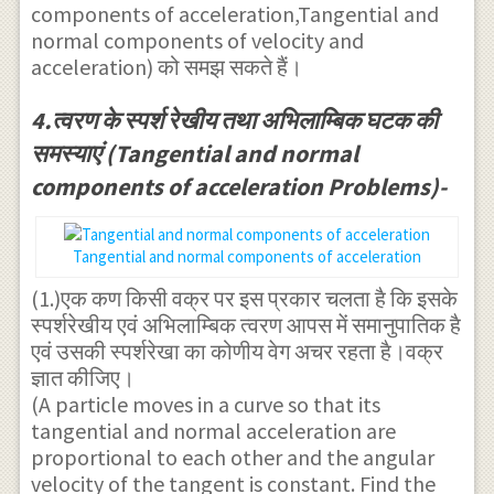
\\ \int _{
components of acceleration,Tangential and
}^{ 2 }+{
normal components of velocity and
b }^{ a }{
a }^{ 2
acceleration) को समझ सकते हैं।
\frac { dr
}]\\
}{ b\sqrt
v=\omega
4.त्वरण के स्पर्श रेखीय तथा अभिलाम्बिक घटक की
{ { r }^{ 2
\sqrt { {
समस्याएं (Tangential and normal
}-{ b }^{
2a }^{ 2 }-
components of acceleration Problems)-
2 } } } }
{ b }^{ 2 }
=\int {
}
Tangential and normal components of acceleration
\omega dt
(1.)एक कण किसी वक्र पर इस प्रकार चलता है कि इसके
} \\ {
स्पर्शरेखीय एवं अभिलाम्बिक त्वरण आपस में समानुपातिक है
[\cosh ^{
एवं उसकी स्पर्शरेखा का कोणीय वेग अचर रहता है।वक्र
-1 }{
ज्ञात कीजिए।
(\frac { r
(A particle moves in a curve so that its
}{ b } ) } ]
tangential and normal acceleration are
proportional to each other and the angular
}_{ b }^{
velocity of the tangent is constant. Find the
a