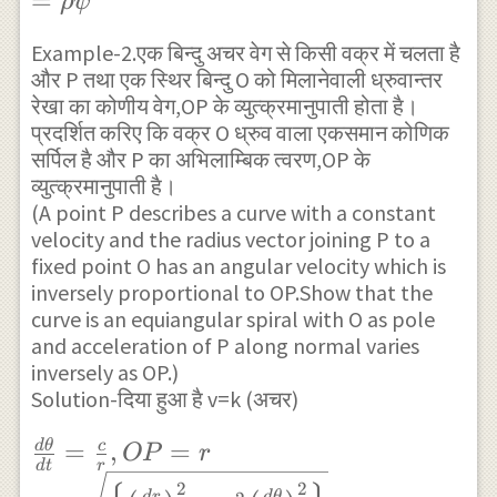
=
=\frac
ρ
ψ
\left(
}^{ 2 
\rho
Example-2.एक बिन्दु अचर वेग से किसी वक्र में चलता है
\rho } 
\dot {
और P तथा एक स्थिर बिन्दु O को मिलानेवाली ध्रुवान्तर
(1)\\ 
\psi }
रेखा का कोणीय वेग,OP के व्युत्क्रमानुपाती होता है।
d\psi 
प्रदर्शित करिए कि वक्र O ध्रुव वाला एकसमान कोणिक
\right)
सर्पिल है और P का अभिलाम्बिक त्वरण,OP के
=\frac
}^{ 2
व्युत्क्रमानुपाती है।
d\psi 
} }{
(A point P describes a curve with a constant
.\frac 
\rho }
velocity and the radius vector joining P to a
{ dt }
\\ ={
fixed point O has an angular velocity which is
=\frac
inversely proportional to OP.Show that the
\rho
curve is an equiangular spiral with O as pole
{ \rho
\dot {
and acceleration of P along normal varies
\Righ
\psi }
inversely as OP.)
v=\rh
}^{ 2
Solution-दिया हुआ है v=k (अचर)
{ \psi
}
\frac {
=
,
=
d
θ
c
.......(
OP
r
d
t
r
d\theta }{
2
2