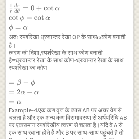
=\sqrt {
\cot {
(4)
}\left( \cot
1
\frac { 1
=
0
+
c
o
t
d
r
α
{ r }^{ 2 
\alpha
r
d
θ
^{ 2 }{
}{ r }
c
o
t
=
c
o
t
ϕ
α
{ c }^{ 4
} }\\
\alpha } -1
\frac {
=
ϕ
α
}\left[ {
\log { r
\right) } \\
dr }{
\alpha
अतः स्पर्शरेखा ध्रुवान्तर रेखा OP के साथ
कोण बनाती
\left( \co
} =\log
α
=\frac {
d\theta
है।
^{ 2 }{
{ a }
2\tan {
}
त्वरण की दिशा,स्पर्शरेखा के साथ कोण बनाती
\alpha }
+\theta
\alpha } }{
है=ध्रुवान्तर रेखा के साथ कोण-ध्रुवान्तर रेखा के साथ
=0+\cot
-1 \right)
\cot {
स्पर्शरेखा का कोण
1-\tan ^{ 2
{ \alpha
}^{ 2
\alpha
}{ \alpha }
} \\ \cot
=\beta -
=
−
}+4\cot
}
β
ϕ
} \\ =\tan
{ \phi }
\phi \\
^{ 2 }{
=
2
−
α
α
{ 2\alpha }
=\cot {
=2\alpha
\alpha }
=
α
\\
\alpha }
-\alpha
\right] }
Example-4.एक कण वृत्त के व्यास AB पर अचर वेग से
\Rightarrow
\\ \phi
चलता है और एक अन्य कण विरामावस्था से अर्धपरिधि AB
\\
\\ =r{ c
\beta
=\alpha
पर एकसमान स्पर्शरेखीय त्वरण से चलता है।यदि वे A से
=\alpha
}^{ 2
=2\alpha
एक साथ रवाना होते हैं और B पर साथ-साथ पहुंचते हैं तो
}\sqrt {