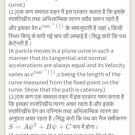
curve.)
}=\omega
(2.)एक कण समतल वक्र में इस प्रकार चलता है कि इसके
t\\ t=
स्पर्शरेखीय तथा अभिलाम्बिक त्वरण सदैव समान रहते हैं
(\frac { 1
−
1
s
{ e
t
a
n
(
)
और इसका वेग
के समानुपाती है जहां s किसी
e
c
}{ \omega
}^{
स्थिर बिन्दु से मापी गई चाप की लम्बाई है।सिद्ध करो कि पथ
} )\cosh
केटेनरी है।
\tan
(A paricle moves in a plane curve in such a
^{ -1 }{
^{ -1
manner that its tangential and normal
(\frac { a
}{
accelerations are always equal and its Velocity
}{ b } ) }
(\frac
−
1
s
{ e
t
a
n
(
)
varies as
,s being the length of the
e
c
{ s }{
}^{
curve measured from the fixed point on the
c } )
curve. Show that the path is catenary.)
\tan
(3.)एक कण एक समतल वक्र में इस प्रकार गमन करता है
} }
^{ -1
कि इसका स्पर्शरेखीय त्वरण अचर रहता है और इसके
}{
स्पर्शरेखीय वेग का परिणाम तथा अभिलाम्बिक त्वरण का
(\frac
अनुपात अचर रहता है।सिद्ध करो कि पथ का नैज समीकरण
{ s }{
2
S=A{
=
+
+
रूप में होगा।
S
A
ψ
B
ψ
C
c } )
(A point moves in a plane curve so that its