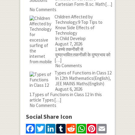
Cartesian Form-B.sc. Math
[…]
No Comments
Children Affected by
Technology:9 Top Tips to
Know Side Effects of
Technology
In Child Develop
August 7, 2026
1.बच्चे तकनीकी से
दुष्प्रभावित:तकनीकी के दुष्प्रभाव को
[…]
No Comments
Types of Functions in Class 12
In 12th Mathematics(English),
JEE MAINS Maths(English)
August 6, 2026
1.Types of Functions in Class 12 In this
article Types
[…]
No Comments
Social Share Icon
Facebook
Twitter
LinkedIn
Tumblr
Reddit
WhatsApp
Pinterest
Email