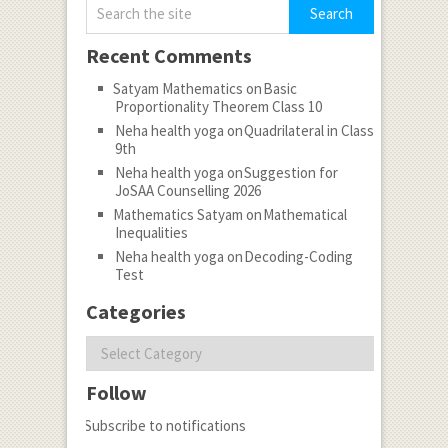
Recent Comments
Satyam Mathematics
on
Basic
Proportionality Theorem Class 10
Neha health yoga
on
Quadrilateral in Class
9th
Neha health yoga
on
Suggestion for
JoSAA Counselling 2026
Mathematics Satyam
on
Mathematical
Inequalities
Neha health yoga
on
Decoding-Coding
Test
Categories
Categories
Follow
Subscribe to notifications