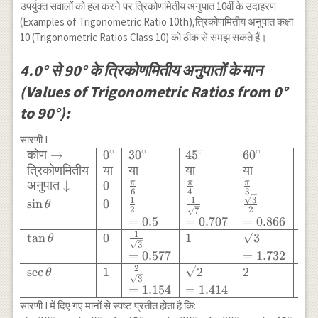
60^{\circ}-\frac{3}{4}
60^{\circ} \tan
उपर्युक्त सवालों को हल करने पर त्रिकोणमितीय अनुपात 10वीं के उदाहरण
\tan ^2 30^{\circ}=3
45^{\circ}=2 \sec ^2
(Examples of Trigonometric Ratio 10th),त्रिकोणमितीय अनुपात कक्षा
\frac{1}{3}
45^{\circ}-
10 (Trigonometric Ratios Class 10) को ठीक से समझ सकते हैं।
\operatorname{cosec}^2
90^{\circ}
4.0° से 90° के त्रिकोणमितीय अनुपातों के मान
(Values of Trigonometric Ratios from 0°
to 90°):
सारणी I
∘
∘
∘
∘
∘
कोण
→
0
3
0
4
5
6
0
9
0
\begin{array}
{|l|l|l|l|l|l|} \hline
त्रिकोणमितीय
या
या
या
या
या
\text{कोण} \to &
π
π
π
π
अनुपात
↓
0
6
4
3
2
0^{\circ} &
3
1
1
s
i
n
0
1
θ
2
2
7
30^{\circ} &
=
0.5
=
0.707
=
0.866
45^{\circ} &
1
t
a
n
0
1
3
∞
θ
60^{\circ} &
3
=
0.577
=
1.732
अपर
90^{\circ} &
2
s
e
c
1
2
2
∞
θ
\text{} \\
3
\text{त्रिकोणमितीय}&
=
1.154
=
1.414
अपर
\text{या} &
सारणी I में दिए गए मानों से स्पष्ट प्रतीत होता है कि:
∘
∘
∘
∘
∘
∘