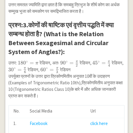
-1 \text{ से } -\infty
उत्तर:समतल ज्यामिति द्वारा ज्ञात है कि समबाहु त्रिभुज के शीर्ष कोण का अर्धक
\\ \hline \end{array}
सम्मुख भुजा को समकोण पर समद्विभाजित करता है।
प्रश्न:3.कोणों की षाष्टिक एवं वृत्तीय पद्धति में क्या
सम्बन्ध होता है? (What is the Relation
Between Sexagesimal and Circular
System of Angles?):
∘
∘
∘
π
π
180^{\circ}=\pi
18
0
=
90^{\circ}=\frac{\pi}
9
0
=
45^{\circ}=\frac
4
5
=
30^
उत्तर:
रेडियन, अतः
रेडियन,
रेडियन,
π
2
4
∘
∘
{2}
{4}
{6}
π
π
3
0
=
60^{\circ}=\frac{\pi}
6
0
=
रेडियन,
रेडियन
6
3
{3}
उपर्युक्त प्रश्नों के उत्तर द्वारा त्रिकोणमितीय अनुपात 10वीं के उदाहरण
(Examples of Trigonometric Ratio 10th),त्रिकोणमितीय अनुपात कक्षा
10 (Trigonometric Ratios Class 10)के बारे में और अधिक जानकारी
प्राप्त कर सकते हैं।
No.
Social Media
Url
1.
Facebook
click here