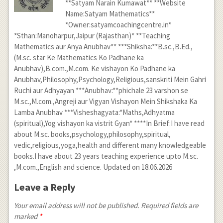
**Satyam Narain Kumawat** **Website
Name:Satyam Mathematics**
*Owner:satyamcoachingcentre.in*
*Sthan:Manoharpur,Jaipur (Rajasthan)* **Teaching
Mathematics aur Anya Anubhav** ***Shiksha:**B.sc.,B.Ed.,
(M.sc. star Ke Mathematics Ko Padhane ka
Anubhav),B.com.,M.com. Ke vishayon Ko Padhane ka
Anubhav,Philosophy,Psychology,Religious,sanskriti Mein Gahri
Ruchi aur Adhyayan ***Anubhav:**phichale 23 varshon se
M.sc.,M.com.,Angreji aur Vigyan Vishayon Mein Shikshaka Ka
Lamba Anubhav ***Visheshagyata:*Maths,Adhyatma
(spiritual),Yog vishayon ka vistrit Gyan* ****In Brief:I have read
about M.sc. books,psychology,philosophy,spiritual,
vedic,religious,yoga,health and different many knowledgeable
books.I have about 23 years teaching experience upto M.sc.
,M.com.,English and science. Updated on 18.06.2026
Leave a Reply
Your email address will not be published. Required fields are
marked
*