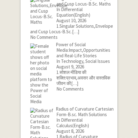
and Cusp Locus-B.Sc. Maths
In Differential
Equation(English)
August 10, 2026
1.Singular Solutions,Envelope
and Cusp Locus-B.Sc.
[…]
No Comments
Power of Social
Media:Impact,Opportunities
and Real-Life Stories
In Technology, Social Issues
August 9, 2026
1.सोशल मीडिया की
शक्ति:प्रभाव,अवसर और वास्तविक
जीवन की
[…]
No Comments
Radius of Curvature Cartesian
Form-B.sc. Math Solutions
In Differential
Calculus(English)
August 8, 2026
1.Radius of Curvature