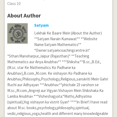
Class 10
About Author
Satyam
Lekhak Ke Baare Mein (About the Author)
**Satyam Narain Kumawat** **Website
Name:Satyam Mathematics**
*Owner:satyamcoachingcentre.in*
*Sthan:Manoharpur,Jaipur (Rajasthan)* **Teaching
Mathematics aur Anya Anubhav** ***Shiksha:**B.sc.,B.Ed.,
(M.sc. star Ke Mathematics Ko Padhane ka
Anubhav),B.com.,M.com. Ke vishayon Ko Padhane ka
Anubhav,Philosophy,Psychology,Religious,sanskriti Mein Gahri
Ruchi aur Adhyayan ***Anubhav:**phichale 23 varshon se
M.sc.,M.com.,Angreji aur Vigyan Vishayon Mein Shikshaka Ka
Lamba Anubhav ***Visheshagyata:*Maths,Adhyatma
(spiritual),Yog vishayon ka vistrit Gyan* ****In Brief:I have read
about M.sc. books,psychology,philosophy,spiritual,
vedic,religious,yoga,health and different many knowledgeable