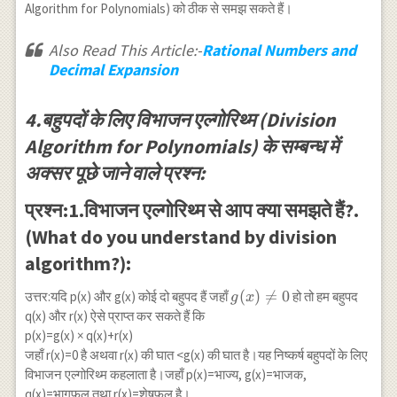
Algorithm for Polynomials) को ठीक से समझ सकते हैं।
Also Read This Article:-
Rational Numbers and
Decimal Expansion
4.बहुपदों के लिए विभाजन एल्गोरिथ्म (Division
Algorithm for Polynomials) के सम्बन्ध में
अक्सर पूछे जाने वाले प्रश्न:
प्रश्न:1.विभाजन एल्गोरिथ्म से आप क्या समझते हैं?.
(What do you understand by division
algorithm?):
g(x)
(
)

=
0
उत्तर:यदि p(x) और g(x) कोई दो बहुपद हैं जहाँ
हो तो हम बहुपद
g
x
\neq
q(x) और r(x) ऐसे प्राप्त कर सकते हैं कि
0
p(x)=g(x) × q(x)+r(x)
जहाँ r(x)=0 है अथवा r(x) की घात <g(x) की घात है।यह निष्कर्ष बहुपदों के लिए
विभाजन एल्गोरिथ्म कहलाता है।जहाँ p(x)=भाज्य, g(x)=भाजक,
q(x)=भागफल तथा r(x)=शेषफल है।