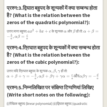
प्रश्न:3.द्विघात बहुपद के शून्यकों में क्या सम्बन्ध होता
है? (What is the relation between the
zeros of the quadratic polynomial?):
2
ax^{2}+bx+c
+
+
\alpha
\beta
\alpha+\be
+
=
उत्तर:माना बहुपद
के शून्यक
और
हों तो:
a
x
b
x
c
α
β
α
β
\frac{b}{a},
b
c
−
,
=
α
β
a
a
\alpha
\beta=\frac
प्रश्न:4.त्रिघात बहुपद के शून्यकों में क्या सम्बन्ध होता
{a}
है? (What is the relation between the
zeros of the cubic polynomial?):
\alpha,
,
,
उत्तर:यदि त्रिघात बहुपद के शून्यक
हों तो:
α
β
γ
\beta,
b
c
d
\alpha+\beta+\gamma=-
+
+
=
−
,
+
+
=
और
=
−
α
β
γ
α
β
β
γ
γ
α
α
β
γ
a
a
a
\gamma
\frac{b}{a}, \alpha
\beta+\beta
प्रश्न:5.निम्नलिखित पर संक्षिप्त टिप्पणियां लिखिए
\gamma+\gamma
(Write short notes on the following):
\alpha=\frac{c}{a} और
\alpha \beta \gamma=-
(i)रैखिक बहुपद (linear polynomial) (ii)द्विघात बहुपद (quadratic
\frac{d}{a}