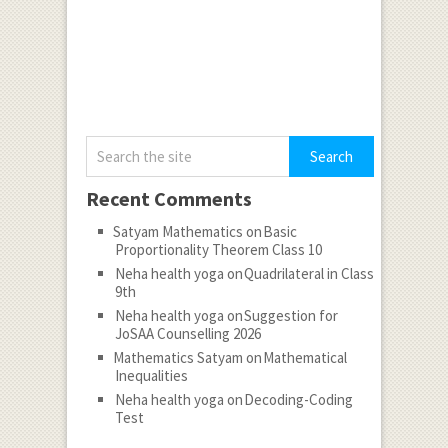
Recent Comments
Satyam Mathematics
on
Basic
Proportionality Theorem Class 10
Neha health yoga
on
Quadrilateral in Class
9th
Neha health yoga
on
Suggestion for
JoSAA Counselling 2026
Mathematics Satyam
on
Mathematical
Inequalities
Neha health yoga
on
Decoding-Coding
Test