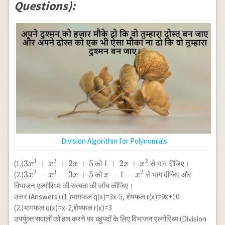
Questions):
Division Algorithm for Polynomials
3
2
2
3
3
+
+
2
+
5
1+2x+x^{2}
1
+
2
+
(1.)
को
से भाग दीजिए।
x
x
x
x
x
2
3
2
x^{3}+x^{2}+2
3
3
−
−
3
+
5
x-1-
−
1
−
(2.)
को
से भाग दीजिए और
x
x
x
x
x
x+5
x^{2}-
x^{2}
विभाजन एल्गोरिथ्म की सत्यता की जाँच कीजिए।
x^{3}-3
उत्तर (Answers):(1.)भागफल q(x)=3x-5, शेषफल r(x)=9x+10
x+5
(2.)भागफल q(x)=x-2,शेषफल r(x)=3
उपर्युक्त सवालों को हल करने पर बहुपदों के लिए विभाजन एल्गोरिथ्म (Division