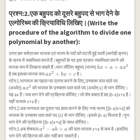
प्रश्न:2.एक बहुपद को दूसरे बहुपद से भाग देने के
एल्गोरिथ्म की क्रियाविधि लिखिए।(Write the
procedure of the algorithm to divide one
polynomial by another):
उत्तर:हम सर्वप्रथम भाजक एवं भाज्य के पदों को घटती हुई घातों (आरोही क्रम)
के क्रम में व्यवस्थित करते हैं।बहुपदों के पद इस प्रकार व्यवस्थित करने को
2
b
+
+
मानक रूप में लिखना कहते हैं।मान लीजिए बहुपद (भाज्य)
b
x
a
a
x
2
x+a+a
ax^{2}+bx+c
+
+
है तब इसका मानक रूप
है।
a
x
b
x
c
x^{2}
स्टेप:1.भागफल का पहला पद प्राप्त करने के लिए,उच्चतम घात वाले पद
2
ax^{2}
(अर्थात्)
को भाजक के उच्चतम घात वाले पद (अर्थात् x) से भाग दीजिए।
a
x
यह ax हैं।जब भाग देने की प्रक्रिया कीजिए।जो शेष बचता है वह (b-a)x+a है।
यहाँ भाजक x+a है।
स्टेप:2.अब भागफल का दूसरा पद ज्ञात करने के लिए नया भाज्य [(b-a)x+a] को
भाजक के उच्चतम घात वाले पद (x) से भाग दीजिए।इससे (b-a) मिलता है।पुनः
भाग देने की प्रक्रिया [(b-a)x+a] के साथ कीजिए।
2
a^{2}-
−
+
स्टेप:3.अब शेषफल
की घात भाजक x+a से कम है।इसलिए
a
ab
a
ab+a
भाग देने की क्रिया को ओर नहीं कर सकते हैं।