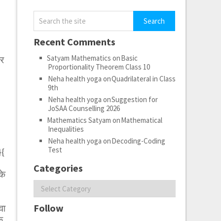
े
Recent Comments
Satyam Mathematics
on
Basic
चर
Proportionality Theorem Class 10
Neha health yoga
on
Quadrilateral in Class
9th
Neha health yoga
on
Suggestion for
JoSAA Counselling 2026
Mathematics Satyam
on
Mathematical
Inequalities
Neha health yoga
on
Decoding-Coding
Test
}{
Categories
के
Categories
Follow
वा
े