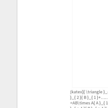
katex]{ \triangle }_
[
}_{ 2 }{ B }_{ 1 }+…….
=AB\times A{ A }_{ 1 