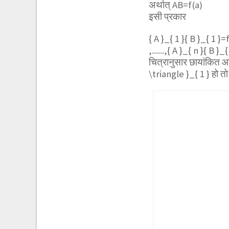
अर्थात् AB=f(a)
इसी प्रकार
{ A }_{ 1 }{ B }_{ 1 }=
,......,{ A }_{ n }{ B 
चित्रानुसार छायांकित 
\triangle }_{ 1 }
हो तो