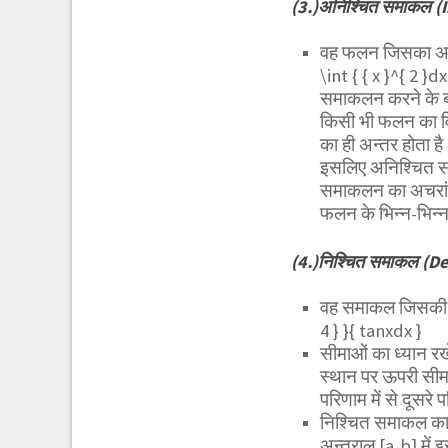
(3.)अनिश्चित समाकल (I
वह फलन जिसका अवक
\int { { x }^{ 2 }d
समाकलन करने के बाद
किसी भी फलन का वि
का ही अन्तर होता ह
इसलिए अनिश्चित स
समाकलन का अचरांक,च
फलन के भिन्न-भिन्न
(4.)निश्चित समाकल (De
वह समाकल जिसकी ऊपर
4 } }{ tanxdx }
सीमाओं का ध्यान रखे
स्थान पर ऊपरी सीमा 
परिणाम में से दूसर
निश्चित समाकल का म
अन्तराल [a,b] में 