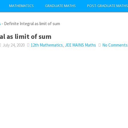
MATHEMATICS
GRADUATE MATHS
POST-GRADUATE MATHS
s
-
Definite Integral as limit of sum
al as limit of sum
July 24, 2020
12th Mathematics
,
JEE MAINS Maths
No Comments