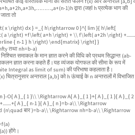
 परिभाषित कोई वास्तविक मानों का सतत फलन f(x) और अन्तराल [a,b] 
दुओं a+h,a+2h,a+3h,………,a+(n-1)h द्वारा (जहां h प्रत्येक भाग की
 जाता तो
eft( x \right) dx } =_{ h\rightarrow 0 }^{ lim }{ h\left[
a \right) +f\left( a+h \right) + \\ f\left( a+2h \right) +.......
overline { n-1 } h \right) \end{matrix} \right] }
nfty
तथा nh=b-a)
 निश्चित समाकल के मान ज्ञात करने की विधि को प्रथम सिद्धान्त (ab-
कलन ज्ञात करना कहते हैं।यह व्यंजक योगफल की सीमा के रूप में
ite Integral as limit of sum) की परिभाषा कहलाता है।
x) चित्रानुसार अन्तराल [a,b] को h ऊंचाई के n अन्तरालों में विभाजित
n }-O{ A }_{ 1 }\\ \Rightarrow A{ A }_{ 1 }+{ A }_{ 1 }{ A }_{ 2
}+.......+{ A }_{ n-1 }{ A }_{ n }=b-a\\ \Rightarrow
uad (n\quad बार )=b-a\\ \Rightarrow nh=b-a\\ \Rightarrow
=f(a)
(a)) होंगे।