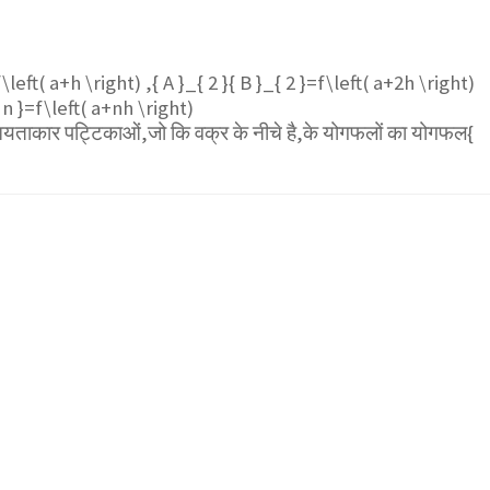
f\left( a+h \right) ,{ A }_{ 2 }{ B }_{ 2 }=f\left( a+2h \right)
}_{ n }=f\left( a+nh \right)
आयताकार पट्टिकाओं,जो कि वक्र के नीचे है,के योगफलों का योगफल
{