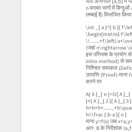
यदि अन्तराल [a,b] में
n बराबर भागों में बिन्
लम्बाई है) विभाजित किया
\int _{ a }^{ b }{ f\l
\begin{matrix} f\left( 
\\ .......+f\left( a+\
(जहां
n\rightarrow \i
इस परिभाषा के प्रयोग से
initio method) से समा
निश्चित समाकल (Defin
उपपत्ति (Proof)-माना f(
करने पर
A{ A }_{ n }=O{ A }_{ 
}+{ A }_{ 2 }{ A }_{ 3 
h+h+h+.........+h\q
h=\frac { b-a }{ n }
माना y=f(x) जब x=a,y
अतः B के निर्देशांक (a,f