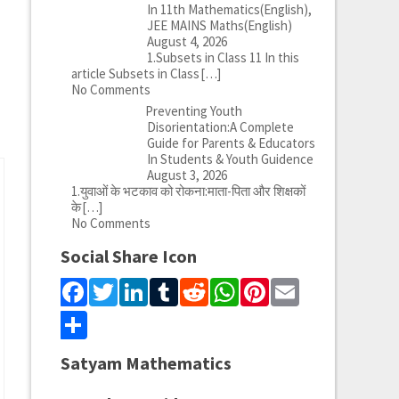
In 11th Mathematics(English),
JEE MAINS Maths(English)
August 4, 2026
1.Subsets in Class 11 In this
article Subsets in Class
[…]
No Comments
Preventing Youth
Disorientation:A Complete
Guide for Parents & Educators
In Students & Youth Guidence
August 3, 2026
1.युवाओं के भटकाव को रोकना:माता-पिता और शिक्षकों
के
[…]
No Comments
Social Share Icon
Facebook
Twitter
LinkedIn
Tumblr
Reddit
WhatsApp
Pinterest
Email
Share
Satyam Mathematics