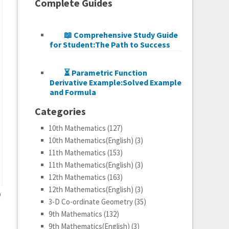
Complete Guides
📖 Comprehensive Study Guide
for Student:The Path to Success
⏳ Parametric Function
Derivative Example:Solved Example
and Formula
Categories
10th Mathematics
(127)
10th Mathematics(English)
(3)
11th Mathematics
(153)
11th Mathematics(English)
(3)
12th Mathematics
(163)
12th Mathematics(English)
(3)
D
3-D Co-ordinate Geometry
(35)
9th Mathematics
(132)
A
9th Mathematics(English)
(3)