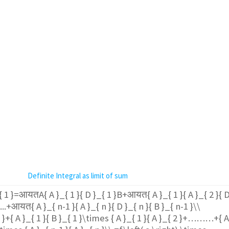
Definite Integral as limit of sum
{ 1 }=आयतA{ A }_{ 1 }{ D }_{ 1 }B+आयत{ A }_{ 1 }{ A }_{ 2 }{ 
.+आयत{ A }_{ n-1 }{ A }_{ n }{ D }_{ n }{ B }_{ n-1 }\\
}+{ A }_{ 1 }{ B }_{ 1 }\times { A }_{ 1 }{ A }_{ 2 }+………+{ 