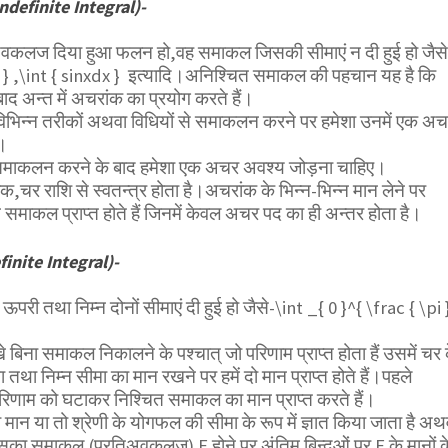
ndefinite Integral)-
लज दिया हुआ फलन हो,वह समाकल जिसकी सीमाएं न दी हुई हो जैस
x } ,\int { sinxdx }
इत्यादि।अनिश्चित समाकल की पहचान यह है कि
 अन्त में अचरांक का प्रयोग करते हैं।
भिन्न तरीकों अथवा विधियों से समाकलन करने पर हमेशा उनमें एक अ
ै।
माकलन करने के बाद हमेशा एक अचर अवश्य जोड़ना चाहिए।
र राशि से स्वतन्त्र होता है।अचरांक के भिन्न-भिन्न मान लेने पर
 समाकल प्राप्त होते हैं जिनमें केवल अचर पद का ही अन्तर होता है।
finite Integral)-
ी तथा निम्न दोनों सीमाएं दी हुई हो जैसे-
\int _{ 0 }^{ \frac { \pi 
 बिना समाकल निकालने के पश्चात् जो परिणाम प्राप्त होता हैं उसमें चर 
तथा निम्न सीमा का मान रखने पर हमें दो मान प्राप्त होते हैं।पहले
े परिणाम को घटाकर निश्चित समाकल का मान प्राप्त करते हैं।
ान या तो श्रेणी के योगफल की सीमा के रूप में ज्ञात किया जाता है अथ
इसका समाकल (प्रतिअवकलज) F होने पर अंतिम बिन्दुओं पर F के मानों क