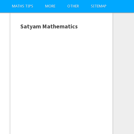
MATHS TIPS
MORE
OTHER
SITEMAP
Satyam Mathematics