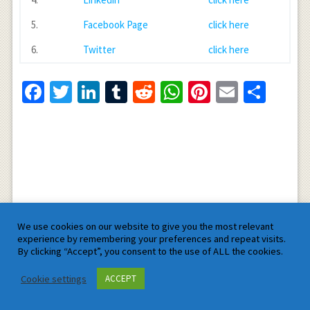
5.
Facebook Page
click here
6.
Twitter
click here
Facebook
Twitter
LinkedIn
Tumblr
Reddit
WhatsApp
Pinterest
Email
Shar
We use cookies on our website to give you the most relevant
experience by remembering your preferences and repeat visits.
By clicking “Accept”, you consent to the use of ALL the cookies.
Cookie settings
ACCEPT