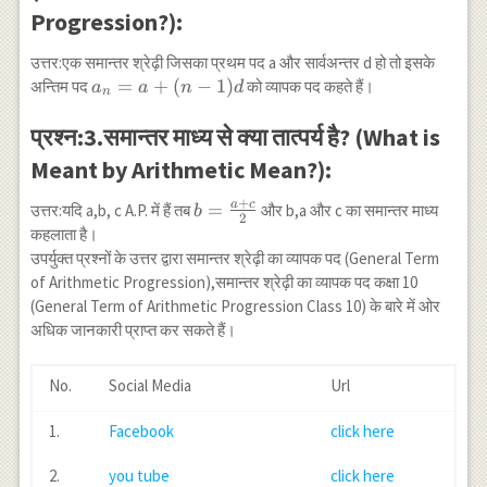
Progression?):
उत्तर:एक समान्तर श्रेढ़ी जिसका प्रथम पद a और सार्वअन्तर d हो तो इसके
a_n=a+
=
+
(
−
1
)
अन्तिम पद
को व्यापक पद कहते हैं।
a
a
n
d
n
(n-1) d
प्रश्न:3.समान्तर माध्य से क्या तात्पर्य है? (What is
Meant by Arithmetic Mean?):
+
a
c
b=\frac{a+c}
=
उत्तर:यदि a,b, c A.P. में हैं तब
और b,a और c का समान्तर माध्य
b
2
{2}
कहलाता है।
उपर्युक्त प्रश्नों के उत्तर द्वारा समान्तर श्रेढ़ी का व्यापक पद (General Term
of Arithmetic Progression),समान्तर श्रेढ़ी का व्यापक पद कक्षा 10
(General Term of Arithmetic Progression Class 10) के बारे में ओर
अधिक जानकारी प्राप्त कर सकते हैं।
No.
Social Media
Url
1.
Facebook
click here
2.
you tube
click here