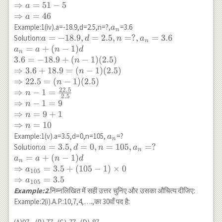
5=a-51\\ \Rightarrow
⇒
=
51
−
5
a
a=51-5\\ \Rightarrow
⇒
=
46
a
a=46
a_n
Example:1(iv).a=-18.9,d=2.5,n=?,
=3.6
a
n
a=-18.9,d=2.5,n=?,a_n=3.6
=
−
18.9
,
=
2.5
,
=
?
,
=
3.6
Solution:
a
d
n
a
n
\\ a_n=a+(n-1) d \\
=
+
(
−
1
)
a
a
n
d
n
3.6=-18.9+(n-1)(2.5) \\
3.6
=
−
18.9
+
(
−
1
)
(
2.5
)
n
\Rightarrow 3.6+18.9=(n-
⇒
3.6
+
18.9
=
(
−
1
)
(
2.5
)
n
1)(2.5) \\ \Rightarrow
⇒
22.5
=
(
−
1
)
(
2.5
)
n
22.5=(n-1)(2.5) \\
22.5
⇒
−
1
=
n
2.5
\Rightarrow n-
⇒
−
1
=
9
n
1=\frac{22.5}{2.5} \\
⇒
=
9
+
1
n
\Rightarrow n-1=9 \\
⇒
=
10
n
\Rightarrow n=9+1 \\
a_{n}
Example:1(v).a=3.5,d=0,n=105,
=?
a
n
\Rightarrow n=10
a=3.5,d=0,n=105,
=
3.5
,
=
0
,
=
105
,
=
?
Solution:
a
d
n
a
n
a_{n}=? \\
=
+
(
−
1
)
a
a
n
d
n
a_n=a+(n-1) d\\
⇒
=
3.5
+
(
105
−
1
)
×
0
a
105
\Rightarrow
⇒
=
3.5
a
105
a_{105}=3.5+
Example:2
.निम्नलिखित में सही उत्तर चुनिए और उसका औचित्य दीजिए:
(105-1) \times 0\\
Example:2(i).A.P.:10,7,4,….,का 30वाँ पद है:
\Rightarrow
a_{105}=3.5