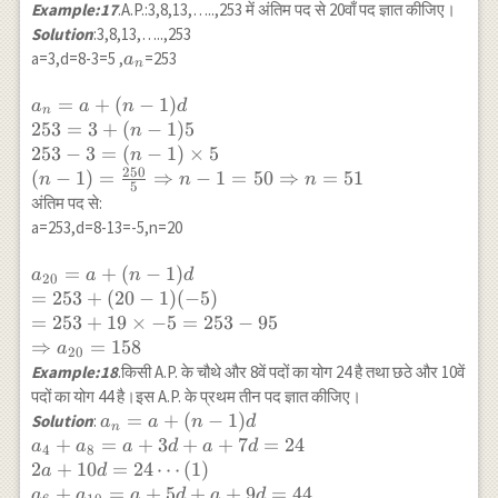
\Rightarrow
Example:17
.A.P.:3,8,13,…..,253 में अंतिम पद से 20वाँ पद ज्ञात कीजिए।
\Rightarrow
a=4, d=6
Solution
:3,8,13,…..,253
2 d=12
a_n
a=3,d=8-3=5 ,
=253
a
\Rightarrow
n
d=6
a_n=a+(n-1)
=
+
(
−
1
)
a
a
n
d
n
d \\ 253=3+
253
=
3
+
(
−
1
)
5
n
(n-1) 5 \\ 253-
253
−
3
=
(
−
1
)
×
5
n
3=(n-1)
250
(
−
1
)
=
⇒
−
1
=
50
⇒
=
51
n
n
n
5
\times 5 \\
अंतिम पद से:
(n-
a=253,d=8-13=-5,n=20
1)=\frac{250}
{5}
a_{20}=a+
=
+
(
−
1
)
a
a
n
d
20
\Rightarrow
(n-1) d \\
=
253
+
(
20
−
1
)
(
−
5
)
n-1=50
=253+(20-
=
253
+
19
×
−
5
=
253
−
95
\Rightarrow
1)(-5) \\
⇒
=
158
a
20
n=51
=253+19
Example:18
.किसी A.P. के चौथे और 8वें पदों का योग 24 है तथा छठे और 10वें
\times-5
पदों का योग 44 है।इस A.P. के प्रथम तीन पद ज्ञात कीजिए।
=253-95 \\
a_n=a+(n-1) d \\
=
+
(
−
1
)
Solution
:
a
a
n
d
n
\Rightarrow
a_{4}+a_{8}=a+3
+
=
+
3
+
+
7
=
24
a
a
a
d
a
d
4
8
a_{20}=158
d+a+7 d=24 \\ 2
2
+
10
=
24
⋯
(
1
)
a
d
a+10 d=24
+
=
+
5
+
+
9
=
44
a
a
a
d
a
d