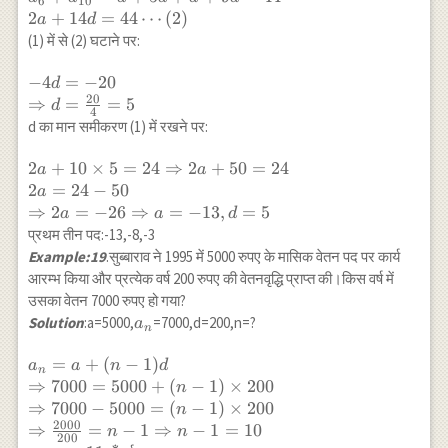
6
10
\cdots(1)\\
2
+
14
=
44
⋯
(
2
)
a
d
a_6+a_{10} =a+5
(1) में से (2) घटाने पर:
d+a+9 d=44 \\ 2
a+14 d=44
-4 d=-20 \\
−
4
=
−
20
d
\cdots(2)
20
\Rightarrow
⇒
=
=
5
d
4
d=\frac{20}
d का मान समीकरण (1) में रखने पर:
{4}=5
2 a+10
2
+
10
×
5
=
24
⇒
2
+
50
=
24
a
a
\times 5=24
2
=
24
−
50
a
\Rightarrow
⇒
2
=
−
26
⇒
=
−
13
,
=
5
a
a
d
2 a+50=24
प्रथम तीन पद:-13,-8,-3
\\ 2a=24-50
Example:19
.सुब्बाराव ने 1995 में 5000 रुपए के मासिक वेतन पद पर कार्य
\\
आरम्भ किया और प्रत्येक वर्ष 200 रुपए की वेतनवृद्धि प्राप्त की।किस वर्ष में
\Rightarrow
उसका वेतन 7000 रुपए हो गया?
2 a=-26
a_n
Solution
:a=5000,
=7000,d=200,n=?
a
n
\Rightarrow
a=-13, d=5
a_n=a+(n-
=
+
(
−
1
)
a
a
n
d
n
1) d \\
⇒
7000
=
5000
+
(
−
1
)
×
200
n
\Rightarrow
⇒
7000
−
5000
=
(
−
1
)
×
200
n
7000=5000+
2000
⇒
=
−
1
⇒
−
1
=
10
n
n
200