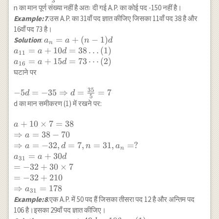
3
\frac{-161}
n का मान पूर्ण संख्या नहीं है अतः दी गई A.P. का कोई पद -150 नहीं है।
65 \times-
{-3}=n-1 \\
\frac{2}
Example:7
.उस A.P. का 31वाँ पद ज्ञात कीजिए जिसका 11वाँ पद 38 है और
\Rightarrow n-
{5}=n-1\\
16वाँ पद 73 है।
1=53 \frac{2}
\Rightarrow
a_n=a+(n-1)
=
+
(
−
1
)
Solution
:
a
a
n
d
{3}\\
n
n-1=26\\
d \\
=
+
10
=
38
…
(
1
)
a
a
d
11
\Rightarrow
\Rightarrow
a_{11}=a+10
=
+
15
=
73
⋯
(
2
)
a
a
d
n=53 \frac{2}
16
n=26+1=27
d=38 \ldots
घटाने पर
{3}+1\\
(1) \\
\Rightarrow
a_{16}=a+15
35
-5 d=-35
−
5
=
−
35
⇒
=
=
7
d
d
n=54 \frac{2}
5
d=73 \cdots
\Rightarrow
d का मान समीकरण (1) में रखने पर:
{3}
(2)
d=\frac{35}
{5} = 7
a+10 \times 7=38
+
10
×
7
=
38
a
\\ \Rightarrow
⇒
=
38
−
70
a
a=38-70 \\
⇒
=
−
32
,
=
7
,
=
31
,
=
?
a
d
n
a
n
\Rightarrow
=
+
30
a
a
d
31
a=-32,
=
−
32
+
30
×
7
d=7,n=31,a_{n}=?
=
−
32
+
210
\\ a_{31}=a+30 d
⇒
=
178
a
31
\\ =-32+30 \times
Example:8
.एक A.P. में 50 पद हैं जिसका तीसरा पद 12 है और अन्तिम पद
7 \\ =-32+210 \\
106 है।इसका 29वाँ पद ज्ञात कीजिए।
\Rightarrow