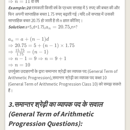
(n-1) \times
⇒
=
11
वाँ वर्ष
n
200 \\
Example:20
.रामकली किसी वर्ष के प्रथम सप्ताह में 5 रुपए की बचत की और
\Rightarrow
फिर अपनी साप्ताहिक बचत 1.75 रुपए बढ़ाती गई।यदि nवें सप्ताह में उसकी
7000-5000=
साप्ताहिक बचत 20.75 हो जाती है तो n ज्ञात कीजिए।
(n-1) \times
a_{n}=20.75
=
20.75
Solution
:a=5,d=1.75,
,n=?
a
n
200 \\
\Rightarrow
a_n =a+(n-
=
+
(
−
1
)
a
a
n
d
n
\frac{2000}
1) d \\
⇒
20.75
=
5
+
(
−
1
)
×
1.75
n
{200}=n-1
15.75
\Rightarrow
⇒
=
(
−
1
)
n
\Rightarrow
1.75
20.75=5+
⇒
−
1
=
9
⇒
=
9
+
1
n
n
n-1=10 \\
(n-1) \times
⇒
=
10
n
\Rightarrow
1.75 \\
उपर्युक्त उदाहरणों के द्वारा समान्तर श्रेढ़ी का व्यापक पद (General Term of
n=11
\Rightarrow
Arithmetic Progression),समान्तर श्रेढ़ी का व्यापक पद कक्षा 10
\frac{15.75}
(General Term of Arithmetic Progression Class 10) को समझ सकते
{1.75}=(n-
हैं।
1)\\
\Rightarrow
3.समान्तर श्रेढ़ी का व्यापक पद के सवाल
n-1=9
\Rightarrow
(General Term of Arithmetic
n=9+1 \\
Progression Questions):
\Rightarrow