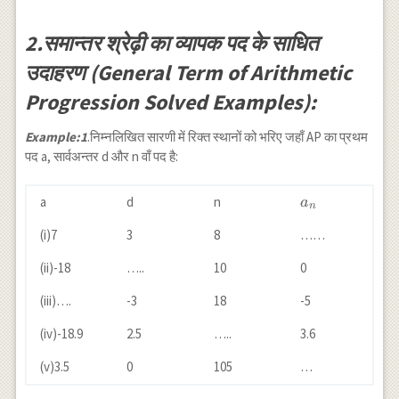
2.समान्तर श्रेढ़ी का व्यापक पद के साधित
उदाहरण (General Term of Arithmetic
Progression Solved Examples):
Example:1
.निम्नलिखित सारणी में रिक्त स्थानों को भरिए जहाँ AP का प्रथम
पद a, सार्वअन्तर d और n वाँ पद है:
a_{n}
a
d
n
a
n
(i)7
3
8
……
(ii)-18
…..
10
0
(iii)….
-3
18
-5
(iv)-18.9
2.5
…..
3.6
(v)3.5
0
105
…