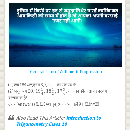
n=10
General Term of Arithmetic Progression
(1.)क्या 184 अनुक्रम 3,7,11,…का एक पद है?
1
1
3
20,19
20
,
19
,
18
,
17
,
⋯
(2.)अनुक्रम
का कौन-सा पद प्रथम
4
2
4
\frac{1}
ऋणात्मक है?
{4}, 18
उत्तर (Answers):(1.)184 अनुक्रम का पद नहीं है। (2.)n=28
\frac{1}
{2}, 17
Also Read This Article:-
Introduction to
\frac{3}
Trigonometry Class 10
{4},