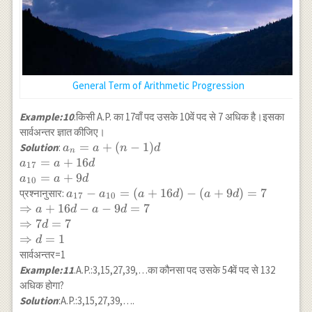
1=\frac{-8}
{2}\\
\Rightarrow n-
1=4\\
\Rightarrow
n=4+1=5
General Term of Arithmetic Progression
Example:10
.किसी A.P. का 17वाँ पद उसके 10वें पद से 7 अधिक है।इसका
सार्वअन्तर ज्ञात कीजिए।
a_n=a+(n-1)
=
+
(
−
1
)
Solution
:
a
a
n
d
n
d\\
=
+
16
a
a
d
17
a_{17}=a+16
=
+
9
a
a
d
10
d\\
a_{17}-
−
=
(
+
16
)
−
(
+
9
)
=
7
प्रश्नानुसार:
a
a
a
d
a
d
17
10
a_{10}=a+9
a_{10}=
⇒
+
16
−
−
9
=
7
a
d
a
d
d
(a+16 d)-
⇒
7
=
7
d
(a+9
⇒
=
1
d
d)=7\\
सार्वअन्तर=1
\Rightarrow
Example:11
.A.P.:3,15,27,39,…का कौनसा पद उसके 54वें पद से 132
a+16 d-a-9
अधिक होगा?
d=7\\
Solution
:A.P.:3,15,27,39,….
\Rightarrow