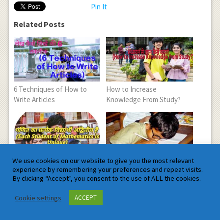
Pin It
Related Posts
6 Techniques of How to
How to Increase
Write Articles
Knowledge From Study?
We use cookies on our website to give you the most relevant
Each Student of
7 ways to write answers in
experience by remembering your preferences and repeat visits.
Mathematics is Unique
board exam
By clicking “Accept”, you consent to the use of ALL the cookies.
Cookie settings
ACCEPT