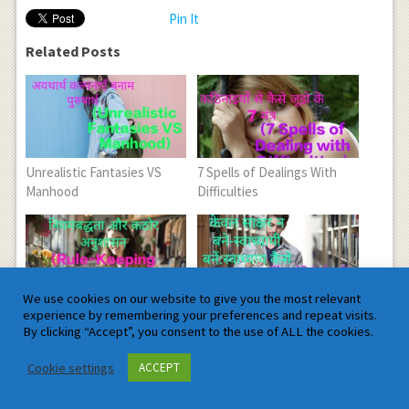
Pin It
Related Posts
Unrealistic Fantasies VS
7 Spells of Dealings With
Manhood
Difficulties
We use cookies on our website to give you the most relevant
Rule-Keeping and Strick
Keval Sakshar Na Banein-
experience by remembering your preferences and repeat visits.
Discipline
Swadhyayi
By clicking “Accept”, you consent to the use of ALL the cookies.
Banein:Swadhyaya Kaise
Cookie settings
ACCEPT
aur Kyon Karein