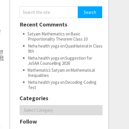
Recent Comments
र
Satyam Mathematics
on
Basic
Proportionality Theorem Class 10
Neha health yoga
on
Quadrilateral in Class
ेल
9th
दि
Neha health yoga
on
Suggestion for
JoSAA Counselling 2026
Mathematics Satyam
on
Mathematical
Inequalities
Neha health yoga
on
Decoding-Coding
Test
Categories
Categories
Follow