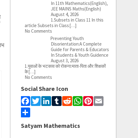
In 11th Mathematics(English),
JEE MAINS Maths(English)
August 4, 2026
ा
1.Subsets in Class 11 In this
ं
article Subsets in Class
[…]
No Comments
Preventing Youth
Disorientation:A Complete
ाभ
Guide for Parents & Educators
In Students & Youth Guidence
August 3, 2026
1.युवाओं के भटकाव को रोकना:माता-पिता और शिक्षकों
के
[…]
No Comments
Social Share Icon
Facebook
Twitter
LinkedIn
Tumblr
Reddit
WhatsApp
Pinterest
Email
Share
Satyam Mathematics