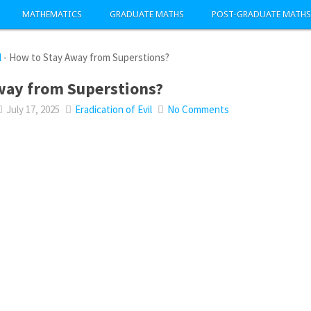
MATHEMATICS
GRADUATE MATHS
POST-GRADUATE MATHS
l
-
How to Stay Away from Superstions?
way from Superstions?
July 17, 2025
Eradication of Evil
No Comments