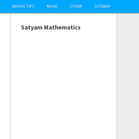
MATHS TIPS
MORE
OTHER
SITEMAP
Satyam Mathematics