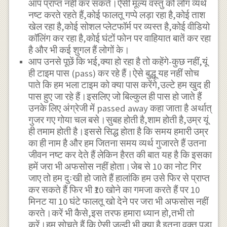
आप प्राप्त नहीं कर सकते।ऐसी मूल्य वस्तु को लोग व्यर्थ
नष्ट करते रहते हैं,कोई फालतू गप्पे लड़ा रहा है,कोई ताश
खेल रहा है,कोई सोशल प्लेटफॉर्म पर व्यस्त है,कोई वीडियो
कॉलिंग कर रहा है,कोई घंटों फोन पर वाहियात बातें कर रहा
है और भी कई शुगल हैं लोगों के।
आप उनसे पूछें कि भई,क्या हो रहा है तो कहेंगे-कुछ नहीं,यूं
ही टाइम पास (pass) कर रहे हैं।ऐसे बुद्धू यह नहीं सोच
पाते कि हम भला टाइम को क्या पास करेंगे,उल्टे हम खुद ही
पास हुए जा रहे हैं।इसलिए जो बिल्कुल ही पास हो जाते हैं
उनके लिए अंग्रेजी में passed away कहा जाता है अर्थात्
गुजर गए गोया चल बसे।सुबह होती है,शाम होती है,उम्र यूं
ही तमाम होती है।इससे सिद्ध होता है कि समय हमारी उम्र
का ही नाम है और हम जितना समय व्यर्थ गुजारते हैं उतना
जीवन नष्ट कर देते हैं लेकिन हैरत की बात यह है कि इसका
हमें जरा भी अफसोस नहीं होता।जेब से 10 का नोट गिर
जाए तो हम दुःखी हो जाते हैं हालांकि हम उसे फिर से प्राप्त
कर सकते हैं फिर भी ₹10 खोने का गमजा करते हैं पर 10
मिनट या 10 घंटे फालतू खो देने पर जरा भी अफसोस नहीं
करते।करें भी कैसे,इस तरफ हमारा ध्यान हो,तभी तो
करें।हम सोचते हैं कि ऐसी जल्दी भी क्या है इतना वक्त पड़ा