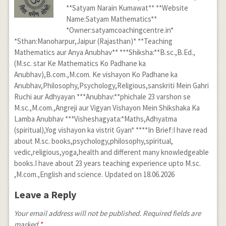
**Satyam Narain Kumawat** **Website
Name:Satyam Mathematics**
*Owner:satyamcoachingcentre.in*
*Sthan:Manoharpur,Jaipur (Rajasthan)* **Teaching
Mathematics aur Anya Anubhav** ***Shiksha:**B.sc.,B.Ed.,
(M.sc. star Ke Mathematics Ko Padhane ka
Anubhav),B.com.,M.com. Ke vishayon Ko Padhane ka
Anubhav,Philosophy,Psychology,Religious,sanskriti Mein Gahri
Ruchi aur Adhyayan ***Anubhav:**phichale 23 varshon se
M.sc.,M.com.,Angreji aur Vigyan Vishayon Mein Shikshaka Ka
Lamba Anubhav ***Visheshagyata:*Maths,Adhyatma
(spiritual),Yog vishayon ka vistrit Gyan* ****In Brief:I have read
about M.sc. books,psychology,philosophy,spiritual,
vedic,religious,yoga,health and different many knowledgeable
books.I have about 23 years teaching experience upto M.sc.
,M.com.,English and science. Updated on 18.06.2026
Leave a Reply
Your email address will not be published. Required fields are
marked
*