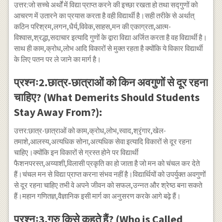
उत्तर:जो सच्चे अर्थों में विद्या प्राप्त करने की इच्छा रखता हो तथा सद्गुणों को
आचरण में उतारने का प्रयास करता है वही विद्यार्थी है।सही तरीके से अर्थात्
कठिन परिश्रम,लगन,धैर्य,विवेक,साहस,मन की एकाग्रता,आत्म-
विश्वास,श्रद्धा,सदाचार इत्यादि गुणों के द्वारा विद्या अर्जित करता है वह विद्यार्थी है।
साथ ही काम,क्रोध,लोभ आदि विकारों से मुक्त रहता है क्योंकि ये विकार विद्यार्थी
के लिए पतन पर ले जाने का मार्ग है।
प्रश्नः2.छात्र-छात्राओं को किन अवगुणों से दूर रहना
चाहिए? (What Demerits Should Students
Stay Away From?):
उत्तर:छात्र-छात्राओं को काम,क्रोध,लोभ,स्वाद,श्रृंगार,खेल-
तमाशे,आलस्य,अत्यधिक सोना,अत्यधिक सेवा इत्यादि विकारों से दूर रहना
चाहिए।क्योंकि इन विकारों से ग्रस्त होने पर विद्यार्थी
फैशनपरस्त,अय्याशी,विलासी प्रकृति का हो जाता है जो मन को चंचल कर देते
हैं।चंचल मन से विद्या प्राप्त करना संभव नहीं है।विद्यार्थियों को उपर्युक्त अवगुणों
से दूर रहना चाहिए तभी वे अपने जीवन को सफल,उन्नत और श्रेष्ठ बना सकते
हैं।महान गणितज्ञ,वैज्ञानिक इसी मार्ग का अनुसरण करके आगे बढ़े हैं।
प्रश्नः3.गुरु किसे कहते हैं? (Who is Called