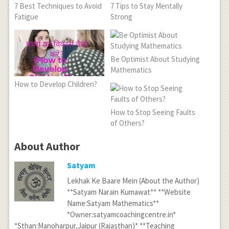
7 Best Techniques to Avoid
7 Tips to Stay Mentally
Fatigue
Strong
Be Optimist About Studying
Mathematics
How to Develop Children?
How to Stop Seeing Faults
of Others?
About Author
Satyam
Lekhak Ke Baare Mein (About the Author)
**Satyam Narain Kumawat** **Website
Name:Satyam Mathematics**
*Owner:satyamcoachingcentre.in*
*Sthan:Manoharpur,Jaipur (Rajasthan)* **Teaching