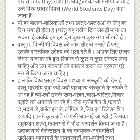
Students Day) तथा 15 अक्टूबर को जो मनाया जाता है
उसे विश्व छात्र दिवस (World Students Day) कहा
जाता है।
यों हर बालक-बालिकाओं तथा छात्र-छात्राओं के लिए हर
दिन नया ही होता है।परंतु यह नवीन दिन जब ही माना जा
सकता है जबकि हम हर दिन कुछ न कुछ नया सीखते हैं।
वस्तुतः किसी भी दिवस को जोर-शोर से मनाते हैं परंतु
उसके वास्तविक उद्देश्य को भुला देते हैं। आपके लिए छात्र
दिवस यादगार रहे इस लिहाज से कुछ न कुछ संकल्प लेना
चाहिए और उन संकल्पों को साकार करने का प्रयत्न पूरे
मन से किया जाना चाहिए।
हालांकि विश्व छात्र दिवस पाश्चात्य संस्कृति की देन है।
परंतु भारतीय युवा ज्यों-ज्यों पाश्चात्य संस्कृति के संपर्क में
आ रहे हैं त्यों-त्यों उनके रहन-सहन,चाल-चरित्र,विचार
पद्धति को अपनाते जा रहे हैं।जैसे फ्रेंडशिप डे,फादर्स
डे,मदर्स डे,वैलेंटाइन डे,लाॅफिंग डे,लिव इन रिलेशनशिप
इत्यादि।इनमें कुछ बातें तो ऐसी अपनाई जा रही है जिनका
खुलेआम शहरों,महानगरों में भौंडा प्रदर्शन किया जाता है।
उदाहरणार्थ वेलेन्टाइन डे को नवयुवक-नवयुवतियाँ
खुलेआम महानगरों के समुद्रतटों,बाग-बगीचों तथा