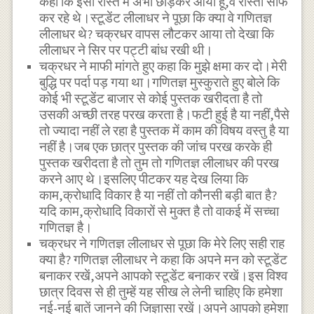
कहा कि इसी रास्ते में अभी छोड़कर आया हूँ,वे रास्ता साफ
कर रहे थे।स्टूडेंट लीलाधर ने पूछा कि क्या वे गणितज्ञ
लीलाधर थे? चक्रधर वापस लौटकर आया तो देखा कि
लीलाधर ने सिर पर पट्टी बांध रखी थी।
चक्रधर ने माफी मांगते हुए कहा कि मुझे क्षमा कर दो।मेरी
बुद्धि पर पर्दा पड़ गया था।गणितज्ञ मुस्कुराते हुए बोले कि
कोई भी स्टूडेंट बाजार से कोई पुस्तक खरीदता है तो
उसकी अच्छी तरह परख करता है।फटी हुई है या नहीं,पैसे
तो ज्यादा नहीं ले रहा है पुस्तक में काम की विषय वस्तु है या
नहीं है।जब एक छात्र पुस्तक की जांच परख करके ही
पुस्तक खरीदता है तो तुम तो गणितज्ञ लीलाधर की परख
करने आए थे।इसलिए पीटकर यह देख लिया कि
काम,क्रोधादि विकार है या नहीं तो कौनसी बड़ी बात है?
यदि काम,क्रोधादि विकारों से मुक्त है तो वाकई में सच्चा
गणितज्ञ है।
चक्रधर ने गणितज्ञ लीलाधर से पूछा कि मेरे लिए सही राह
क्या है? गणितज्ञ लीलाधर ने कहा कि अपने मन को स्टूडेंट
बनाकर रखें,अपने आपको स्टूडेंट बनाकर रखें।इस विश्व
छात्र दिवस से ही तुम्हें यह सीख ले लेनी चाहिए कि हमेशा
नई-नई बातें जानने की जिज्ञासा रखें।अपने आपको हमेशा