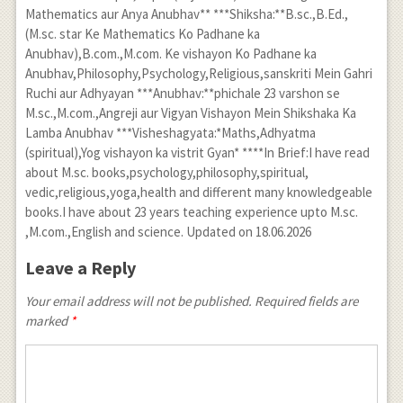
Mathematics aur Anya Anubhav** ***Shiksha:**B.sc.,B.Ed.,
(M.sc. star Ke Mathematics Ko Padhane ka
Anubhav),B.com.,M.com. Ke vishayon Ko Padhane ka
Anubhav,Philosophy,Psychology,Religious,sanskriti Mein Gahri
Ruchi aur Adhyayan ***Anubhav:**phichale 23 varshon se
M.sc.,M.com.,Angreji aur Vigyan Vishayon Mein Shikshaka Ka
Lamba Anubhav ***Visheshagyata:*Maths,Adhyatma
(spiritual),Yog vishayon ka vistrit Gyan* ****In Brief:I have read
about M.sc. books,psychology,philosophy,spiritual,
vedic,religious,yoga,health and different many knowledgeable
books.I have about 23 years teaching experience upto M.sc.
,M.com.,English and science. Updated on 18.06.2026
Leave a Reply
Your email address will not be published. Required fields are
marked
*