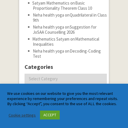
Satyam Mathematics
on
Basic
Proportionality Theorem Class 10
Neha health yoga
on
Quadrilateral in Class
9th
Neha health yoga
on
Suggestion for
JoSAA Counselling 2026
Mathematics Satyam
on
Mathematical
Inequalities
Neha health yoga
on
Decoding-Coding
Test
Categories
Categories
Follow
We use cookies on our website to give you the most relevant
experience by remembering your preferences and repeat visits.
Subscribe to notifications
By clicking “Accept”, you consent to the use of ALL the cookies.
Archives
Cookie settings
ACCEPT
Archives