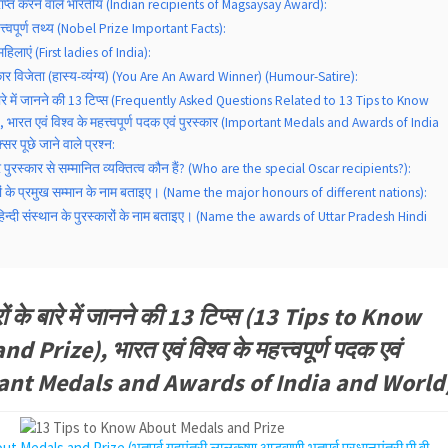
 प्राप्त करने वाले भारतीय (Indian recipients of Magsaysay Award):
त्त्वपूर्ण तथ्य (Nobel Prize Important Facts):
िलाएं (First ladies of India):
कार विजेता (हास्य-व्यंग्य) (You Are An Award Winner) (Humour-Satire):
 बारे में जानने की 13 टिप्स (Frequently Asked Questions Related to 13 Tips to Know
ारत एवं विश्व के महत्त्वपूर्ण पदक एवं पुरस्कार (Important Medals and Awards of India
र पूछे जाने वाले प्रश्न:
 पुरस्कार से सम्मानित व्यक्तित्व कौन हैं? (Who are the special Oscar recipients?):
्ट्रों के प्रमुख सम्मान के नाम बताइए। (Name the major honours of different nations):
श हिन्दी संस्थान के पुरस्कारों के नाम बताइए। (Name the awards of Uttar Pradesh Hindi
ों के बारे में जानने की 13 टिप्स (13 Tips to Know
Prize), भारत एवं विश्व के महत्त्वपूर्ण पदक एवं
rtant Medals and Awards of India and World
Medals and Prize (भूतपूर्व गृहमंत्री लालकृष्ण आडवाणी,भूतपूर्व प्रधानमंत्री पी वी