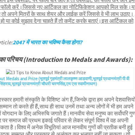
आप इस वेबसाइट पर पहली बार आए हैं तो वेबसाइट को फॉलो करें और ईम
भी फॉलो करें।जिससे नए आर्टिकल का नोटिफिकेशन आपको मिल सके।य
तो अपने मित्रों के साथ शेयर और लाईक करें जिससे वे भी लाभ उठाए।
ो या कोई सुझाव देना चाहते हैं तो कमेंट करके बताएं।इस आर्टिकल को
ticle:
2047 में भारत का भविष्य कैसा होगा?
ार का परिचय (Introduction to Medals and Awards):
Medals and Prize (भूतपूर्व गृहमंत्री लालकृष्ण आडवाणी,भूतपूर्व प्रधानमंत्री पी वी
िंहराव,भूतपूर्व प्रधानमंत्री चौधरी चरणसिंह,एम एस स्वामीनाथन)
कार हमारी संस्कृति के विशिष्ट अंग हैं,जिनके द्वारा हम अपने देशवासियो
 सम्मान तो करते ही हैं,साथ ही साथ उनमें तथा अन्य लोगों में भी हम अपने
ं योगदान के लिए अभिरुचि जगाते हैं।मानवीय सेवा मनुष्य का सर्वोपरि गु
पर समाज की प्रथम इकाई परिवार से लेकर संपूर्ण विश्व में वह अपनी
कता है।विश्व में अनेक विभूतियां आज मानवीय गुणों की प्रतीक बनी हुई
को पदक,सम्मान और पुरस्कार से अलंकृत कर भुलाया नहीं जा सकता।तो