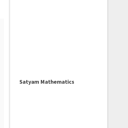
Satyam Mathematics