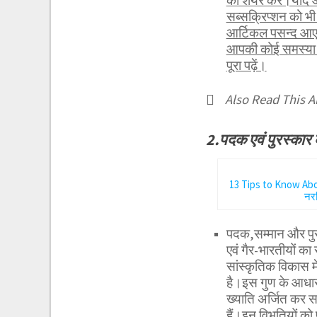
को शेयर करें।यदि 
सब्सक्रिप्शन को 
आर्टिकल पसन्द आए 
आपकी कोई समस्या ह
पूरा पढ़ें।
Also Read This Ar
2.पदक एवं पुरस्क
13 Tips to Know About 
नरस
पदक,सम्मान और पुरस्
एवं गैर-भारतीयों का
सांस्कृतिक विकास मे
है।इस गुण के आधार 
ख्याति अर्जित कर स
हैं।इन विभूतियों 