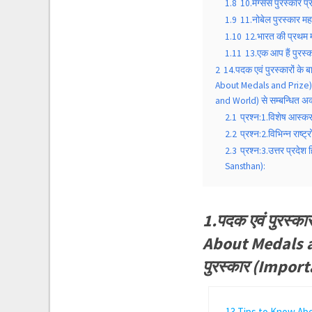
1.8
10.मैग्सेसे पुरस्कार
1.9
11.नोबेल पुरस्कार मह
1.10
12.भारत की प्रथम मह
1.11
13.एक आप हैं पुरस्
2
14.पदक एवं पुरस्कारों के
About Medals and Prize), भ
and World) से सम्बन्धित अक्स
2.1
प्रश्न:1.विशेष आस्कर
2.2
प्रश्न:2.विभिन्न राष
2.3
प्रश्न:3.उत्तर प्रदे
Sansthan):
1.पदक एवं पुरस्कार
About Medals and 
पुरस्कार (Impo
13 Tips to Know About 