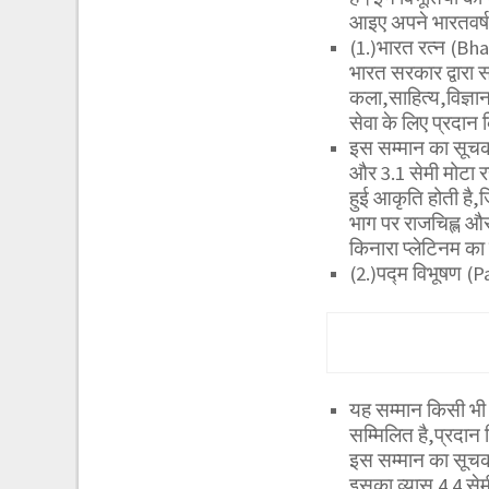
आइए अपने भारतवर्ष व
(1.)भारत रत्न (Bh
भारत सरकार द्वारा स
कला,साहित्य,विज्ञा
सेवा के लिए प्रदान
इस सम्मान का सूचक 
और 3.1 सेमी मोटा र
हुई आकृति होती है,ज
भाग पर राजचिह्ल और 
किनारा प्लेटिनम का 
(2.)पद्म विभूषण 
यह सम्मान किसी भी क
सम्मिलित है,प्रदान
इस सम्मान का सूचक
इसका व्यास 4.4 सेमी