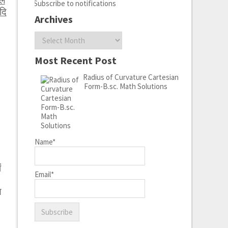
ेल
Subscribe to notifications
दि
Archives
Archives
Most Recent Post
Radius of Curvature Cartesian
Form-B.sc. Math Solutions
Name*
ं
Email*
ण