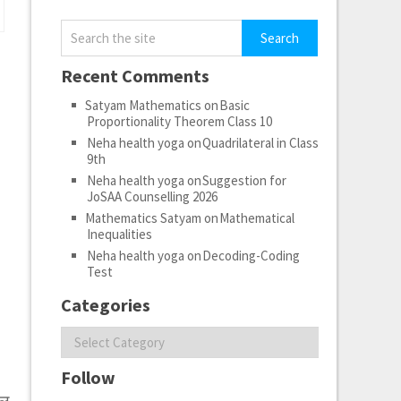
Recent Comments
Satyam Mathematics
on
Basic
Proportionality Theorem Class 10
Neha health yoga
on
Quadrilateral in Class
9th
Neha health yoga
on
Suggestion for
JoSAA Counselling 2026
Mathematics Satyam
on
Mathematical
Inequalities
Neha health yoga
on
Decoding-Coding
Test
Categories
d
Categories
Follow