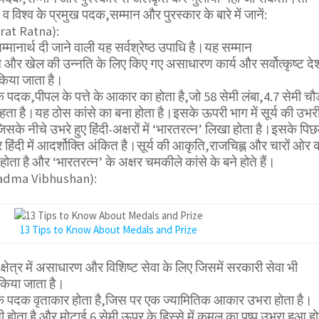
 विश्व के प्रमुख पदक,सम्मान और पुरस्कार के बारे में जानें:
arat Ratna):
म्मानार्थ दी जाने वाली यह सर्वश्रेष्ठ उपाधि है।यह सम्मान
न और खेल की उन्नति के लिए किए गए असाधारण कार्य और सर्वोत्कृष्ट दे
 किया जाता है।
पदक,पीपल के पत्ते के आकार का होता है,जो 58 सेमी लंबा,4.7 सेमी चौड
हता है।यह ठोस कांसे का बना होता है।इसके ऊपरी भाग में सूर्य की उभर
िसके नीचे उभरे हुए हिंदी-अक्षरों में ‘भारतरत्न’ लिखा होता है।इसके पिछ
हिंदी में आदर्शोक्ति अंकित है।सूर्य की आकृति,राजचिह्ल और चारों ओर 
होता है और ‘भारतरत्न’ के अक्षर चमकीले कांसे के बने होते हैं।
(Padma Vibhushan):
13 Tips to Know About Medals and Prize
्षेत्र में असाधारण और विशिष्ट सेवा के लिए जिसमें सरकारी सेवा भी
 किया जाता है।
 पदक वृताकार होता है,जिस पर एक ज्यामितिक आकार उभरा होता है।
 होता है और मोटाई 6 सेमी ऊपर के हिस्से में कमल का पुष्प उभरा हुआ ह