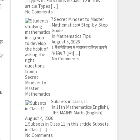
1.Types of Functions in Class 12 In this
ल
article Types
[…]
No Comments
7 Secret Mindset to Master
Mathematics:A Step-by-Step
Guide
In Mathematics Tips
के
August 5, 2026
1.मैथेमेटिक्स में महारत हासिल करने
के लिए 7 गुप्त
[…]
े’
No Comments
के
Subsets in Class 11
In 11th Mathematics(English),
JEE MAINS Maths(English)
August 4, 2026
1.Subsets in Class 11 In this article Subsets
in Class
[…]
No Comments