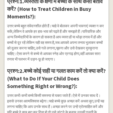
प्रश्न:1.व्यस्तता के क्षणों में बच्चों के साथ कैसा बर्ताव
करें? (How to Treat Children in Busy
Moments?):
उत्तर:बच्चे बहुत संवेदनशील होते हैं।चाहे वे बोलकर अपनी भावनाएं व्यक्त न कर
सकें,लेकिन वे आपके हर हाव-भाव को पढ़ते हैं और समझते हैं।पारिवारिक और
अन्य जिम्मेदारियों के कारण हो सकता है आप व्यस्त हों या थोड़ा तनाव में हों और
बच्चों से दूर रहें लेकिन यही वह समय है,जब आपको अपना तनाव भुलाकर बच्चों
को दुलार करना चाहिए,उसे गले लगाना,चूमना और उसे देखकर मुस्कुराना
चाहिए।ऐसा करने से बच्चे से आपका स्नेह ओर प्रगाढ़ होगा,वहीं आपका सारा
तनाव भी पलभर में उड़न-छू हो जाएगा।
प्रश्न:2.बच्चे कोई सही या गलत काम करें तो क्या करें?
(What to Do If Your Child Does
Something Right or Wrong?):
उत्तर:कभी-कभी बच्चे किसी समस्या से घबरा जाते हैं।ऐसे में उनका साथ दें।
इससे उनका आत्मविश्वास बढ़ेगा।चाहे बच्चे कुछ अच्छा करें अथवा बुरा,उन्हें यह
लगना चाहिए कि आप उनके साथ हैं।अच्छा करने पर उन्हें प्रोत्साहित करें और
यदि बच्चे ने कुछ बुरा कर दिया हो तो उसे डांटने के बजाय,उनकी गलती के