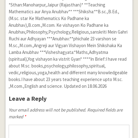
*Sthan:Manoharpur,Jaipur (Rajasthan)* **Teaching
Mathematics aur Anya Anubhav** ***Shiksha:**B.sc.,B.Ed.,
(M.sc. star Ke Mathematics Ko Padhane ka
Anubhav),B.com.,M.com. Ke vishayon Ko Padhane ka
Anubhav,Philosophy,Psychology,Religious,sanskriti Mein Gahri
Ruchi aur Adhyayan ***Anubhav:**phichale 23 varshon se
M.sc.,M.com.,Angreji aur Vigyan Vishayon Mein Shikshaka Ka
Lamba Anubhav ***Visheshagyata:*Maths,Adhyatma
(spiritual),Yog vishayon ka vistrit Gyan* ****In Brief:I have read
about M.sc. books,psychology,philosophy,spiritual,
vedic,religious,yoga,health and different many knowledgeable
books.I have about 23 years teaching experience upto M.sc.
,M.com.,English and science. Updated on 18.06.2026
Leave a Reply
Your email address will not be published. Required fields are
marked
*