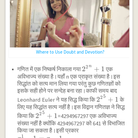
Where to Use Doubt and Devotion?
n
2
{2^{2}}^{n}+1
2
+
1
गणित में एक निष्कर्ष निकाला गया
एक
अविभाज्य संख्या है।यहाँ n एक प्राकृत संख्या है।इस
सिद्धांत को सत्य मान लिया गया परंतु कुछ गणितज्ञों को
इसके सही होने पर सन्देह बना रहा।काफी समय बाद
5
{2^{2}}^{5
2
2
+
1
Leonhard Euler ने यह सिद्ध किया कि
के
लिए यह सिद्धांत सत्य नहीं है।इस विद्वान गणितज्ञ ने सिद्ध
5
{2^{2}}^{5}+1
2
2
+
1
किया कि
=4294967297 एक अविभाज्य
संख्या नहीं है क्योंकि 4294967297 को 641 से विभाजित
किया जा सकता है।इसी प्रकार
1