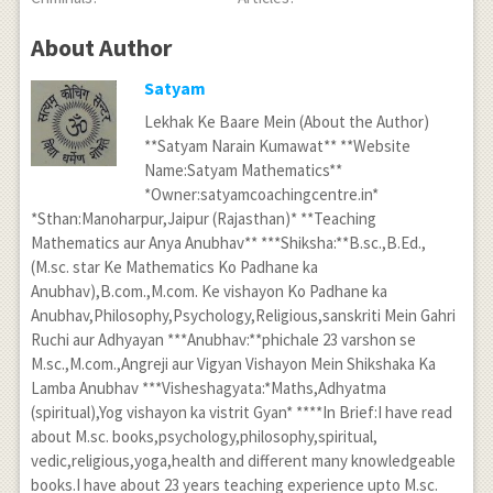
About Author
Satyam
Lekhak Ke Baare Mein (About the Author)
**Satyam Narain Kumawat** **Website
Name:Satyam Mathematics**
*Owner:satyamcoachingcentre.in*
*Sthan:Manoharpur,Jaipur (Rajasthan)* **Teaching
Mathematics aur Anya Anubhav** ***Shiksha:**B.sc.,B.Ed.,
(M.sc. star Ke Mathematics Ko Padhane ka
Anubhav),B.com.,M.com. Ke vishayon Ko Padhane ka
Anubhav,Philosophy,Psychology,Religious,sanskriti Mein Gahri
Ruchi aur Adhyayan ***Anubhav:**phichale 23 varshon se
M.sc.,M.com.,Angreji aur Vigyan Vishayon Mein Shikshaka Ka
Lamba Anubhav ***Visheshagyata:*Maths,Adhyatma
(spiritual),Yog vishayon ka vistrit Gyan* ****In Brief:I have read
about M.sc. books,psychology,philosophy,spiritual,
vedic,religious,yoga,health and different many knowledgeable
books.I have about 23 years teaching experience upto M.sc.