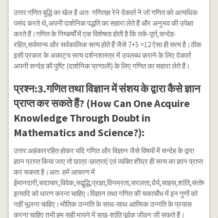
उत्तर:गणित बुद्धि का खेल है अतः गणितज्ञ रेने देकार्त ने जो गणित को अत्यधिक
पसंद करते थे,अपनी दार्शनिक पद्धति का सहारा लेते हैं और अनुभव की उपेक्षा
करते हैं।गणित के निष्कर्षों में एक विशेषता होती है कि तर्क-पूर्ण,सन्देह-
रहित,सर्वमान्य और सर्वकालिक सत्य होते हैं जैसे 7+5 =12 ऐसा ही सत्य है।ठीक
इसी प्रकार के अकाट्य सत्य दर्शनशास्त्र में उपलब्ध कराने के लिए देकार्त
अपनी सन्देह की पुष्टि (दार्शनिक प्रणाली) के लिए गणित का सहारा लेते हैं।
प्रश्न:3.गणित तथा विज्ञान में संशय के द्वारा कैसे ज्ञान
प्राप्त कर सकते हैं? (How Can One Acquire
Knowledge Through Doubt in
Mathematics and Science?):
उत्तर:अहंकाररहित होकर यदि गणित और विज्ञान जैसे विषयों में सन्देह के द्वारा
ज्ञान प्राप्त किया जाए तो छात्र-छात्राएं एवं व्यक्ति शीघ्र ही सत्य का ज्ञान प्राप्त
कर सकता है।अतः हमें आचरण में
ईमानदारी,सदाचार,विवेक,सद्बुद्धि,प्रज्ञा,विनम्रता,सरलता,धैर्य,साहस,शांति,संतोष,श्रद्
इत्यादि को धारण करना चाहिए।विज्ञान तथा गणित की चकाचौंध में इन गुणों को
नहीं भूलना चाहिए।भौतिक उन्नति के साथ-साथ आत्मिक उन्नति के प्रयास
करना चाहिए तभी हम सही मायने में सुख-शांति पूर्वक जीवन जी सकते हैं।