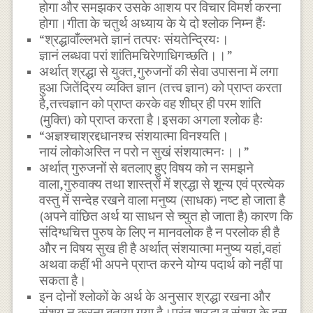
होगा और समझकर उसके आशय पर विचार विमर्श करना
होगा।गीता के चतुर्थ अध्याय के ये दो श्लोक निम्न हैंः
“श्रद्धावाँल्लभते ज्ञानं तत्परः संयतेन्द्रियः।
ज्ञानं लब्धवा परां शांतिमचिरेणाधिगच्छति।।”
अर्थात् श्रद्धा से युक्त,गुरुजनों की सेवा उपासना में लगा
हुआ जितेंद्रिय व्यक्ति ज्ञान (तत्त्व ज्ञान) को प्राप्त करता
है,तत्त्वज्ञान को प्राप्त करके वह शीघ्र ही परम शांति
(मुक्ति) को प्राप्त करता है।इसका अगला श्लोक हैः
“अज्ञश्चाश्रद्दधानश्च संशयात्मा विनश्यति।
नायं लोकोअस्ति न परो न सुखं संशयात्मनः।।”
अर्थात् गुरुजनों से बतलाए हुए विषय को न समझने
वाला,गुरुवाक्य तथा शास्त्रों में श्रद्धा से शून्य एवं प्रत्येक
वस्तु में सन्देह रखने वाला मनुष्य (साधक) नष्ट हो जाता है
(अपने वांछित अर्थ या साधन से च्युत हो जाता है) कारण कि
संदिग्धचित्त पुरुष के लिए न मानवलोक है न परलोक ही है
और न विषय सुख ही है अर्थात् संशयात्मा मनुष्य यहां,वहां
अथवा कहीं भी अपने प्राप्त करने योग्य पदार्थ को नहीं पा
सकता है।
इन दोनों श्लोकों के अर्थ के अनुसार श्रद्धा रखना और
संशय न करना बताया गया है।परंतु श्रद्धा व संशय के इस