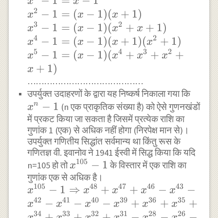
x^{1}-1=x-
−
1
=
−
1
x
x
2
1
x^{2}-1=
−
1
=
(
−
1
)
(
+
1
)
x
x
x
3
2
(x-1)
x^{3}-1=(x-
−
1
=
(
−
1
)
(
+
+
1
)
x
x
x
x
4
2
(x+1)
1)
x^{4}-1=
−
1
=
(
−
1
)
(
+
1
)
(
+
1
)
x
x
x
x
5
4
3
2
(x^{2}+x+1)
(x-1)
x^{5}-1=(x-1)
−
1
=
(
−
1
)
(
+
+
+
x
x
x
x
x
(x+1)
(x^{4}+x^{3}+x^{2}+x+1)
+
1
)
x
(x^{2}+1)
……………………………………
x^{n
उपर्युक्त उदाहरणों के द्वारा यह निष्कर्ष निकाला गया कि
−
1
n
(n एक प्राकृतिक संख्या है) को ऐसे गुणनखंडों
x
में प्रकट किया जा सकता है जिसमें प्रत्येक राशि का
गुणांक 1 (एक) से अधिक नहीं होगा (निरपेक्ष मान से)।
उपर्युक्त गणितीय सिद्धांत सर्वमान्य था किंतु रूस के
गणितज्ञ वी. इवानोव ने 1941 ईस्वी में सिद्ध किया कि यदि
105
x^{105}-1
−
1
n=105 हो तो
के विस्तार में एक राशि का
x
गुणांक एक से अधिक है।
105
48
47
46
43
x^{105}-1\Rightarrow x^{48}+x^{47
−
1
⇒
+
+
−
−
x
x
x
x
x
42
41
40
39
36
35
x^{42}-x^{41}-x^{40}-
−
−
−
+
+
+
x
x
x
x
x
x
34
33
32
31
28
26
x^{39}+x^{36}+x^{35}+x^{34}+x^
+
+
+
−
−
−
x
x
x
x
x
x