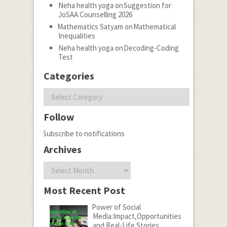
Neha health yoga
on
Suggestion for
JoSAA Counselling 2026
Mathematics Satyam
on
Mathematical
Inequalities
Neha health yoga
on
Decoding-Coding
Test
Categories
Categories
Follow
Subscribe to notifications
Archives
Archives
Most Recent Post
Power of Social
Media:Impact,Opportunities
and Real-Life Stories