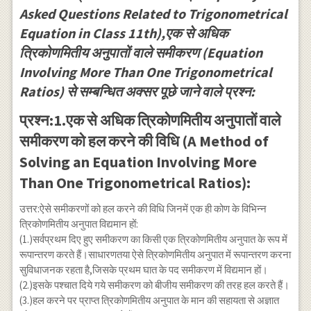
\Rightarrow \tan
Asked Questions Related to Trigonometrical
\theta=0 \\
Equation in Class 11th),एक से अधिक
\Rightarrow
त्रिकोणमितीय अनुपातों वाले समीकरण (Equation
\theta=n \pi \\
\Rightarrow
Involving More Than One Trigonometrical
\left(\tan ^2
Ratios) से सम्बन्धित अक्सर पूछे जाने वाले प्रश्न:
\theta+1\right)=0
प्रश्न:1.एक से अधिक त्रिकोणमितीय अनुपातों वाले
समीकरण को हल करने की विधि (A Method of
Solving an Equation Involving More
Than One Trigonometrical Ratios):
उत्तर:ऐसे समीकरणों को हल करने की विधि जिनमें एक ही कोण के विभिन्न
त्रिकोणमितीय अनुपात विद्यमान हों:
(1.)सर्वप्रथम दिए हुए समीकरण का किसी एक त्रिकोणमितीय अनुपात के रूप में
रूपान्तरण करते हैं।साधारणतया ऐसे त्रिकोणमितीय अनुपात में रूपान्तरण करना
सुविधाजनक रहता है,जिसके प्रथम घात के पद समीकरण में विद्यमान हों।
(2.)इसके पश्चात दिये गये समीकरण को बीजीय समीकरण की तरह हल करते हैं।
(3.)हल करने पर प्राप्त त्रिकोणमितीय अनुपात के मान की सहायता से अज्ञात