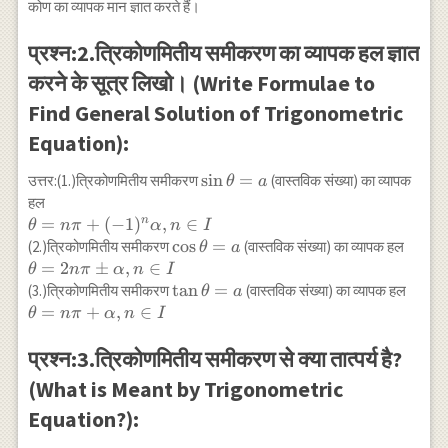
कोण का व्यापक मान ज्ञात करते हैं।
प्रश्न:2.त्रिकोणमितीय समीकरण का व्यापक हल ज्ञात
करने के सूत्र लिखो। (Write Formulae to
Find General Solution of Trigonometric
Equation):
\sin
s
i
n
=
उत्तर:(1.)त्रिकोणमितीय समीकरण
(वास्तविक संख्या) का व्यापक
θ
a
\theta=a
हल
\theta=n
=
+
(
−
1
)
,
∈
n
θ
nπ
α
n
I
\pi +
\cos
c
o
s
=
(2.)त्रिकोणमितीय समीकरण
(वास्तविक संख्या) का व्यापक हल
θ
a
(-1)^n
\theta=a
\theta=2
=
2
±
,
∈
θ
nπ
α
n
I
\alpha ,
n \pi
\tan
t
a
n
=
(3.)त्रिकोणमितीय समीकरण
(वास्तविक संख्या) का व्यापक हल
θ
a
n \in I
\pm
\theta=a
\theta=n
=
+
,
∈
θ
nπ
α
n
I
\alpha ,
\pi +
n \in I
\alpha ,
प्रश्न:3.त्रिकोणमितीय समीकरण से क्या तात्पर्य है?
n \in I
(What is Meant by Trigonometric
Equation?):