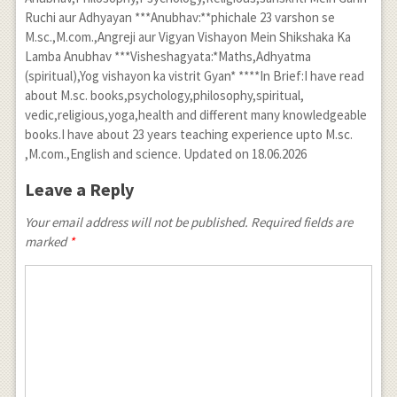
Ruchi aur Adhyayan ***Anubhav:**phichale 23 varshon se
M.sc.,M.com.,Angreji aur Vigyan Vishayon Mein Shikshaka Ka
Lamba Anubhav ***Visheshagyata:*Maths,Adhyatma
(spiritual),Yog vishayon ka vistrit Gyan* ****In Brief:I have read
about M.sc. books,psychology,philosophy,spiritual,
vedic,religious,yoga,health and different many knowledgeable
books.I have about 23 years teaching experience upto M.sc.
,M.com.,English and science. Updated on 18.06.2026
Leave a Reply
Your email address will not be published. Required fields are
marked
*