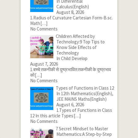
In Differential
Calculus(English)
August 8, 2026
1.Radius of Curvature Cartesian Form-B.sc.
Math
[…]
No Comments
Children Affected by
Technology:9 Top Tips to
Know Side Effects of
Technology
In Child Develop
August 7, 2026
1.बच्चे तकनीकी से दुष्प्रभावित:तकनीकी के दुष्प्रभाव
को
[…]
No Comments
Types of Functions in Class 12
In 12th Mathematics(English),
JEE MAINS Maths(English)
August 6, 2026
1.Types of Functions in Class
12 In this article Types
[…]
No Comments
7 Secret Mindset to Master
Mathematics:A Step-by-Step