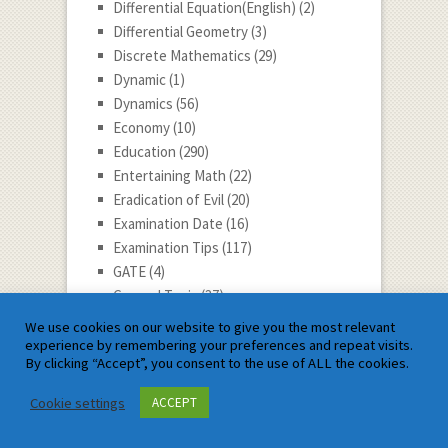
Differential Equation(English)
(2)
Differential Geometry
(3)
Discrete Mathematics
(29)
Dynamic
(1)
Dynamics
(56)
Economy
(10)
Education
(290)
Entertaining Math
(22)
Eradication of Evil
(20)
Examination Date
(16)
Examination Tips
(117)
GATE
(4)
General Topic
(37)
Glossary
(1)
We use cookies on our website to give you the most relevant
Health Tips
(15)
experience by remembering your preferences and repeat visits.
By clicking “Accept”, you consent to the use of ALL the cookies.
Integral Calculus
(32)
JEE ADVANCE Maths
(1)
Cookie settings
ACCEPT
JEE Advanced
(12)
JEE Eligibility
(1)