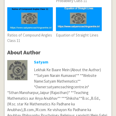
Probability Class 11
Ratios of Compound Angles
Equation of Straight Lines
Class 11
About Author
Satyam
Lekhak Ke Baare Mein (About the Author)
**Satyam Narain Kumawat** **Website
Name:Satyam Mathematics**
*Owner:satyamcoachingcentre.in*
*Sthan:Manoharpur,Jaipur (Rajasthan)* **Teaching
Mathematics aur Anya Anubhav** ***Shiksha:**B.sc.,B.Ed.,
(M.sc. star Ke Mathematics Ko Padhane ka
Anubhav),B.com.,M.com. Ke vishayon Ko Padhane ka
Anubhav,Philosophy,Psychology,Religious,sanskriti Mein Gahri