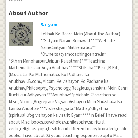
About Author
Satyam
Lekhak Ke Baare Mein (About the Author)
**Satyam Narain Kumawat** **Website
Name:Satyam Mathematics**
*Owner:satyamcoachingcentre.in*
*Sthan:Manoharpur,Jaipur (Rajasthan)* **Teaching
Mathematics aur Anya Anubhav** ***Shiksha:**B.sc.,B.Ed.,
(M.sc. star Ke Mathematics Ko Padhane ka
Anubhav),B.com.,M.com. Ke vishayon Ko Padhane ka
Anubhav,Philosophy,Psychology,Religious,sanskriti Mein Gahri
Ruchi aur Adhyayan ***Anubhav:**phichale 23 varshon se
M.sc.,M.com.,Angreji aur Vigyan Vishayon Mein Shikshaka Ka
Lamba Anubhav ***Visheshagyata:*Maths,Adhyatma
(spiritual),Yog vishayon ka vistrit Gyan* ****In Brief:I have read
about M.sc. books,psychology,philosophy,spiritual,
vedic,religious,yoga,health and different many knowledgeable
books.I have about 23 years teaching experience upto M.sc.