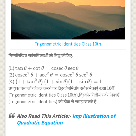
Trigonometric Identities Class 10th
निम्नलिखित सर्वसमिकाओं को सिद्ध कीजिए:
\tan \theta+\cot
t
a
n
+
c
o
t
=
cosec
s
e
c
(1.)
θ
θ
θ
θ
2
2
2
2
\theta=\operatorname{cosec}
\operatorname{cosec}^2
cosec
+
s
e
c
=
cosec
s
e
c
(2.)
θ
θ
θ
θ
\theta \sec \theta
2
\theta+\sec ^2
\left(1+\tan
1
+
t
a
n
(
1
+
s
i
n
)
(
1
−
s
i
n
)
=
1
(3.)
(
)
θ
θ
θ
\theta=\operatorname{cosec}^2
^2
उपर्युक्त सवालों को हल करने पर त्रिकोणमितीय सर्वसमिकाएँ कक्षा 10वीं
\theta \sec ^2 \theta
\theta\right)
(Trigonometric Identities Class 10th),त्रिकोणमितीय सर्वसमिकाएँ
(1+\sin
(Trigonometric Identities) को ठीक से समझ सकते हैं।
\theta)(1-
\sin \theta)
Also Read This Article:-
Imp Illustration of
=1
Quadratic Equation