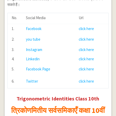
\cos \theta \sec
{\tan \theta},
\theta=\frac{\cos
सकते हैं।
\theta=1
\tan \theta \cot
\theta}{\sin
\theta=1
\theta}
No.
Social Media
Url
1.
Facebook
click here
2.
you tube
click here
3.
Instagram
click here
4.
Linkedin
click here
5.
Facebook Page
click here
6.
Twitter
click here
Trigonometric Identities Class 10th
त्रिकोणमितीय सर्वसमिकाएँ कक्षा 10वीं