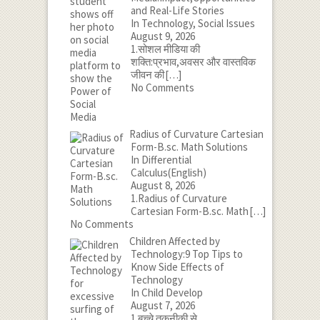
and Real-Life Stories
In Technology, Social Issues
August 9, 2026
1.सोशल मीडिया की
शक्ति:प्रभाव,अवसर और वास्तविक
जीवन की
[…]
No Comments
Radius of Curvature Cartesian
Form-B.sc. Math Solutions
In Differential
Calculus(English)
August 8, 2026
1.Radius of Curvature
Cartesian Form-B.sc. Math
[…]
No Comments
Children Affected by
Technology:9 Top Tips to
Know Side Effects of
Technology
In Child Develop
August 7, 2026
1.बच्चे तकनीकी से