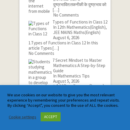
दुष्प्रभावित:तकनीकी के दुष्प्रभाव को
[…]
No Comments
Types of Functions in Class 12
In 12th Mathematics(English),
JEE MAINS Maths(English)
August 6, 2026
1.Types of Functions in Class 12 In this
article Types
[…]
No Comments
7 Secret Mindset to Master
Mathematics:A Step-by-Step
Guide
In Mathematics Tips
August 5, 2026
1.मैथेमेटिक्स में महारत हासिल करने
के लिए 7 गुप्त
[…]
We use cookies on our website to give you the most relevant
No Comments
experience by remembering your preferences and repeat visits.
By clicking “Accept”, you consent to the use of ALL the cookies.
Cookie settings
ACCEPT