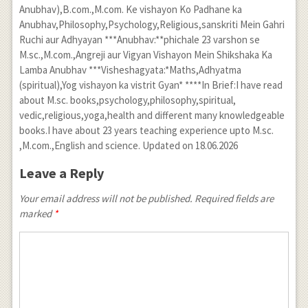
Anubhav),B.com.,M.com. Ke vishayon Ko Padhane ka
Anubhav,Philosophy,Psychology,Religious,sanskriti Mein Gahri
Ruchi aur Adhyayan ***Anubhav:**phichale 23 varshon se
M.sc.,M.com.,Angreji aur Vigyan Vishayon Mein Shikshaka Ka
Lamba Anubhav ***Visheshagyata:*Maths,Adhyatma
(spiritual),Yog vishayon ka vistrit Gyan* ****In Brief:I have read
about M.sc. books,psychology,philosophy,spiritual,
vedic,religious,yoga,health and different many knowledgeable
books.I have about 23 years teaching experience upto M.sc.
,M.com.,English and science. Updated on 18.06.2026
Leave a Reply
Your email address will not be published. Required fields are
marked
*