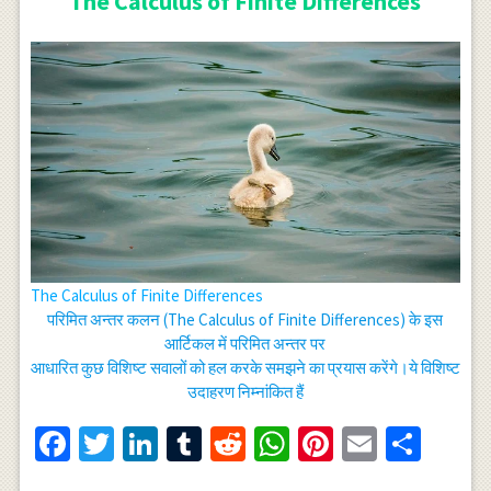
The Calculus of Finite Differences
The Calculus of Finite Differences
परिमित अन्तर कलन (The Calculus of Finite Differences) के इस
आर्टिकल में परिमित अन्तर पर
आधारित कुछ विशिष्ट सवालों को हल करके समझने का प्रयास करेंगे।ये विशिष्ट
उदाहरण निम्नांकित हैं
Facebook
Twitter
LinkedIn
Tumblr
Reddit
WhatsApp
Pinterest
Email
Shar