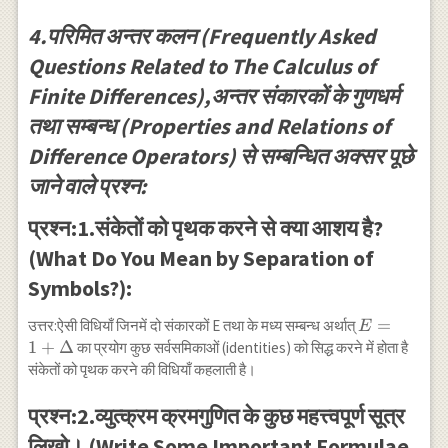
E^2+x^3
\Delta^2
E^3+\cdots+x^{n-1}
4.परिमित अन्तर कलन (Frequently Asked
u_{x-1}+
E^{n-1} +x^n
{}^x C_2
Questions Related to The Calculus of
E^n+\cdots-
\Delta^4
x^n\left(1+x E+x^2
Finite Differences),अन्तर संकारकों के गुणधर्म
u_{x-
E^2+x^3 E^2 \ldots
2}+\cdots
तथा सम्बन्ध (Properties and Relations of
\ldots \quad \right)
+\Delta^x
E^n\right] u_0 \\
Difference Operators) से सम्बन्धित अक्सर पूछे
u_x
=\left(1+x E+x^2 \cdot
जाने वाले प्रश्न:
E^2+x^3
E^3+\cdots+x^{n-1}
प्रश्न:1.संकेतों को पृथक करने से क्या आशय है?
E^{n-1}\right) u_0
\\=u_0+x E u_0+x^2
(What Do You Mean by Separation of
E^2 u_0+x^3 E^3
Symbols?):
u_0+1+x^{n-1} E^{n-1}
u_0 \\=u_0+x u_1+x^2
E=1+\Del
=
उत्तर:ऐसी विधियाँ जिनमें दो संकारकों E तथा के मध्य सम्बन्ध अर्थात्
E
u_2+x^3 u_3+\cdots
1
+
Δ
का प्रयोग कुछ सर्वसमिकाओं (identities) को सिद्ध करने में होता है
+x^{n-1} u_{n-1} \\
संकेतों को पृथक करने की विधियाँ कहलाती है।
=\sum_{r=0}^{n-1} u_r
x^2=\text{L.H.S.}
प्रश्न:2.व्युत्क्रम क्रमगुणित के कुछ महत्त्वपूर्ण सूत्र
लिखो। (Write Some Important Formulae