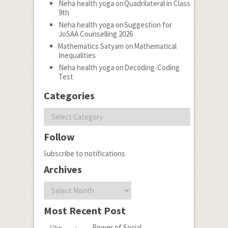
Neha health yoga
on
Quadrilateral in Class
9th
Neha health yoga
on
Suggestion for
JoSAA Counselling 2026
Mathematics Satyam
on
Mathematical
Inequalities
Neha health yoga
on
Decoding-Coding
Test
Categories
Categories
Follow
Subscribe to notifications
Archives
Archives
Most Recent Post
Power of Social