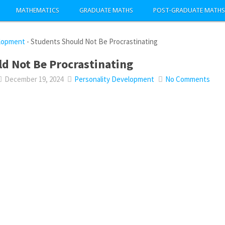
MATHEMATICS
GRADUATE MATHS
POST-GRADUATE MATHS
elopment
-
Students Should Not Be Procrastinating
d Not Be Procrastinating
December 19, 2024
Personality Development
No Comments