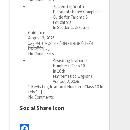
Preventing Youth
Disorientation:A Complete
Guide for Parents &
Educators
In Students & Youth
Guidence
August 3, 2026
1.युवाओं के भटकाव को रोकना:माता-पिता और
शिक्षकों के
[…]
No Comments
Revisiting Irrational
Numbers Class 10
In 10th
Mathematics(English)
August 2, 2026
1.Revisiting Irrational Numbers Class 10 In
this
[…]
No Comments
Social Share Icon