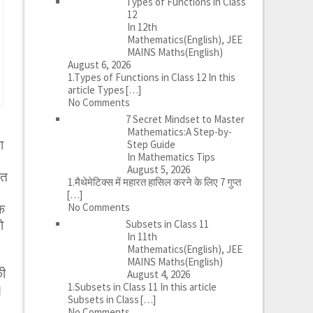
Types of Functions in Class
12
In 12th
Mathematics(English), JEE
MAINS Maths(English)
August 6, 2026
1.Types of Functions in Class 12 In this
article Types
[…]
No Comments
7 Secret Mindset to Master
Mathematics:A Step-by-
ा
Step Guide
In Mathematics Tips
August 5, 2026
ीत
1.मैथेमेटिक्स में महारत हासिल करने के लिए 7 गुप्त
[…]
No Comments
े
Subsets in Class 11
ो
In 11th
Mathematics(English), JEE
MAINS Maths(English)
की
August 4, 2026
1.Subsets in Class 11 In this article
।
Subsets in Class
[…]
No Comments