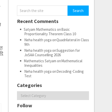
ी
Recent Comments
े
Satyam Mathematics
on
Basic
Proportionality Theorem Class 10
Neha health yoga
on
Quadrilateral in Class
9th
ेल
Neha health yoga
on
Suggestion for
दि
JoSAA Counselling 2026
Mathematics Satyam
on
Mathematical
Inequalities
Neha health yoga
on
Decoding-Coding
Test
Categories
Categories
Follow