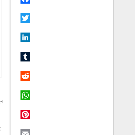
Facebook
Twitter
LinkedIn
Tumblr
Reddit
ूल
WhatsApp
Pinterest
ह