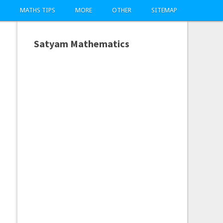
MATHS TIPS
MORE
OTHER
SITEMAP
Satyam Mathematics