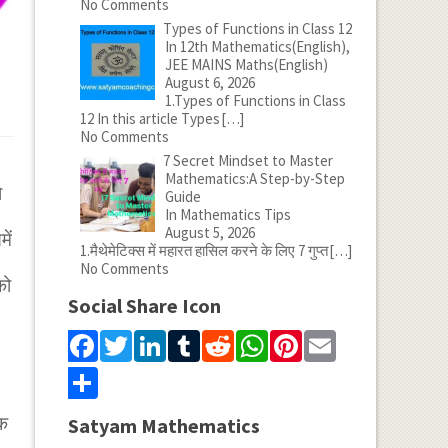
No Comments
Types of Functions in Class 12
In 12th Mathematics(English),
JEE MAINS Maths(English)
August 6, 2026
1.Types of Functions in Class
12 In this article Types
[…]
No Comments
7 Secret Mindset to Master
Mathematics:A Step-by-Step
ो
Guide
In Mathematics Tips
August 5, 2026
ें
1.मैथेमेटिक्स में महारत हासिल करने के लिए 7 गुप्त
[…]
No Comments
को
Social Share Icon
Facebook
Twitter
LinkedIn
Tumblr
Reddit
WhatsApp
Pinterest
Email
Share
एक
Satyam Mathematics