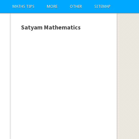
MATHS TIPS
MORE
OTHER
SITEMAP
Satyam Mathematics