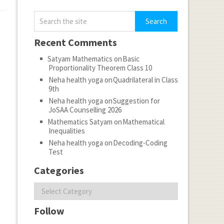
Recent Comments
Satyam Mathematics
on
Basic
Proportionality Theorem Class 10
Neha health yoga
on
Quadrilateral in Class
9th
Neha health yoga
on
Suggestion for
JoSAA Counselling 2026
Mathematics Satyam
on
Mathematical
Inequalities
Neha health yoga
on
Decoding-Coding
Test
Categories
Categories
Follow