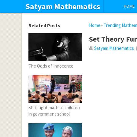
Satyam Mathematics
HOME
Related Posts
Home
-
Trending Mathem
Set Theory Fu
Satyam Mathematics
The Odds of Innocence
SP taught math to children
in government school