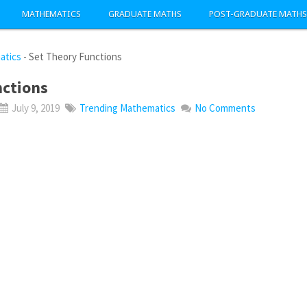
MATHEMATICS
GRADUATE MATHS
POST-GRADUATE MATHS
atics
-
Set Theory Functions
nctions
July 9, 2019
Trending Mathematics
No Comments