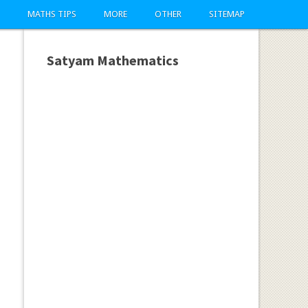
MATHS TIPS
MORE
OTHER
SITEMAP
Satyam Mathematics