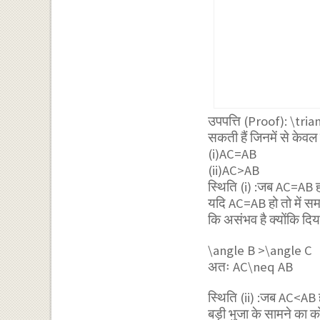
उपपत्ति (Proof):
\tria
सकती हैं जिनमें से केवल
(i)AC=AB
(ii)AC>AB
स्थिति (i) :जब AC=AB ह
यदि AC=AB हो तो में सम
कि असंभव है क्योंकि दिय
\angle B >\angle C
अतः
AC\neq AB
स्थिति (ii) :जब AC<AB 
बड़ी भुजा के सामने का क