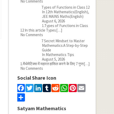
No Comments
Types of Functions in Class 12
In 12th Mathematics(English),
JEE MAINS Maths(English)
August 6, 2026
1.Types of Functions in Class
12 In this article Types
[…]
No Comments
7 Secret Mindset to Master
Mathematics:A Step-by-Step
Guide
In Mathematics Tips
August 5, 2026
1.मैथेमेटिक्स में महारत हासिल करने के लिए 7 गुप्त
[…]
No Comments
Social Share Icon
Facebook
Twitter
LinkedIn
Tumblr
Reddit
WhatsApp
Pinterest
Email
Share
Satyam Mathematics