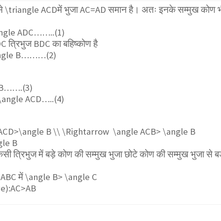
से
\triangle ACD
में भुजा AC=AD समान है। अतः इनके सम्मुख कोण 
ngle ADC
……..(1)
DC
त्रिभुज BDC का बहिष्कोण है
gle B
………(2)
B
…….(3)
\angle ACD
…..(4)
ACD>\angle B \\ \Rightarrow \angle ACB> \angle B
gle B
 त्रिभुज में बड़े कोण की सम्मुख भुजा छोटे कोण की सम्मुख भुजा से बड
 ABC में
\angle B> \angle C
ove):AC>AB