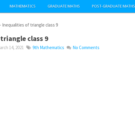
MATHEMATICS
GRADUATE MATHS
POST-GRADUATE MATHS
-
Inequalities of triangle class 9
 triangle class 9
rch 14, 2021
9th Mathematics
No Comments