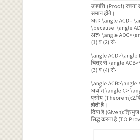
उपपत्ति (Proof):रचना 
समान होंगे।
अतः
\angle ACD= \a
\because \angle A
अतः
\angle ADC>\an
(1) व (2) से-
\angle ACD>\angle 
चित्र से
\angle ACB>
(3) व (4) से-
\angle ACB>\angle 
अर्थात्
\angle C> \an
प्रमेय (Theorem):2.किसी
होती है।
दिया है (Given):त्रिभुज
सिद्ध करना है (TO Pr