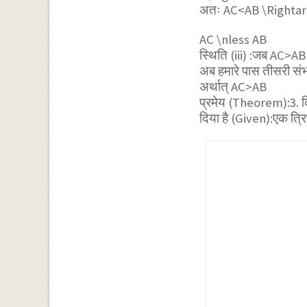
अतः
AC<AB \Rightar
AC \nless AB
स्थिति (iii) :जब AC>AB
अब हमारे पास तीसरी संभ
अर्थात् AC>AB
प्रमेय (Theorem):3. कि
दिया है (Given):एक त्र