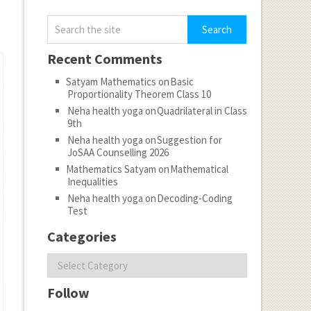
Recent Comments
Satyam Mathematics
on
Basic
Proportionality Theorem Class 10
Neha health yoga
on
Quadrilateral in Class
9th
Neha health yoga
on
Suggestion for
JoSAA Counselling 2026
Mathematics Satyam
on
Mathematical
Inequalities
Neha health yoga
on
Decoding-Coding
Test
Categories
Categories
Follow