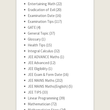
Entertaining Math
(22)
Eradication of Evil
(20)
Examination Date
(16)
Examination Tips
(117)
GATE
(4)
General Topic
(37)
Glossary
(1)
Health Tips
(15)
Integral Calculus
(32)
JEE ADVANCE Maths
(1)
JEE Advanced
(12)
JEE Eligibility
(1)
JEE Exam & Form Date
(16)
JEE MAINS Maths
(232)
JEE MAINS Maths(English)
(5)
JEE TIPS
(33)
Linear Programming
(39)
Mathematician
(72)
Mathematician Story
(24)