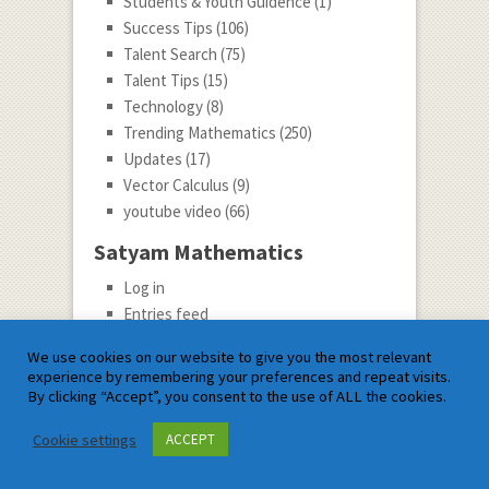
Students & Youth Guidence
(1)
Success Tips
(106)
Talent Search
(75)
Talent Tips
(15)
Technology
(8)
Trending Mathematics
(250)
Updates
(17)
Vector Calculus
(9)
youtube video
(66)
Satyam Mathematics
Log in
Entries feed
Comments feed
We use cookies on our website to give you the most relevant
WordPress.org
experience by remembering your preferences and repeat visits.
By clicking “Accept”, you consent to the use of ALL the cookies.
Guest Post ke Liye Hame Likhe
Cookie settings
ACCEPT
Guest Post Invitation