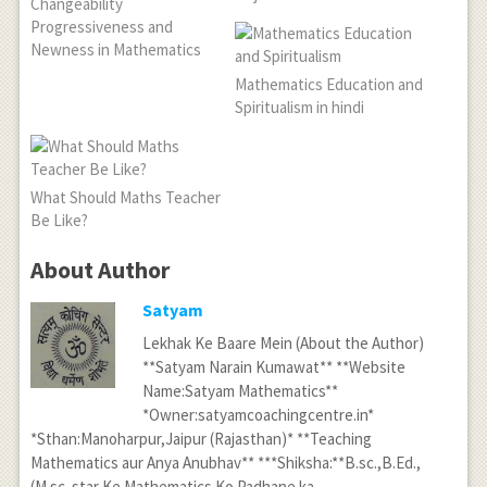
Changeability
Progressiveness and
Newness in Mathematics
Mathematics Education and
Spiritualism in hindi
What Should Maths Teacher
Be Like?
About Author
Satyam
Lekhak Ke Baare Mein (About the Author)
**Satyam Narain Kumawat** **Website
Name:Satyam Mathematics**
*Owner:satyamcoachingcentre.in*
*Sthan:Manoharpur,Jaipur (Rajasthan)* **Teaching
Mathematics aur Anya Anubhav** ***Shiksha:**B.sc.,B.Ed.,
(M.sc. star Ke Mathematics Ko Padhane ka