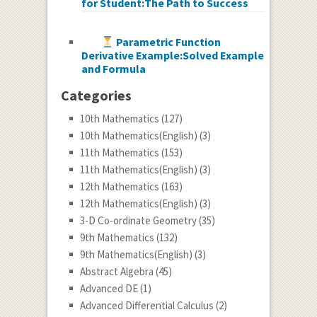
for Student:The Path to Success
Parametric Function
Derivative Example:Solved Example
and Formula
Categories
10th Mathematics
(127)
10th Mathematics(English)
(3)
11th Mathematics
(153)
11th Mathematics(English)
(3)
12th Mathematics
(163)
12th Mathematics(English)
(3)
3-D Co-ordinate Geometry
(35)
9th Mathematics
(132)
9th Mathematics(English)
(3)
Abstract Algebra
(45)
Advanced DE
(1)
Advanced Differential Calculus
(2)