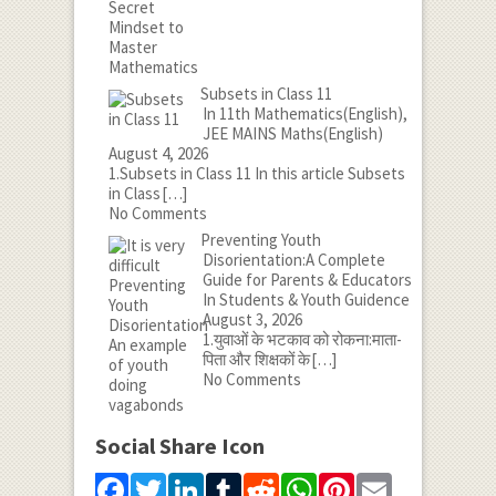
Subsets in Class 11
In 11th Mathematics(English),
JEE MAINS Maths(English)
August 4, 2026
1.Subsets in Class 11 In this article Subsets
in Class
[…]
No Comments
Preventing Youth
Disorientation:A Complete
Guide for Parents & Educators
In Students & Youth Guidence
August 3, 2026
1.युवाओं के भटकाव को रोकना:माता-
पिता और शिक्षकों के
[…]
No Comments
Social Share Icon
Facebook
Twitter
LinkedIn
Tumblr
Reddit
WhatsApp
Pinterest
Email