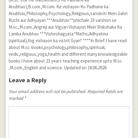
Anubhav),B.com.,M.com. Ke vishayon Ko Padhane ka
Anubhav,Philosophy,Psychology,Religious,sanskriti Mein Gahri
Ruchi aur Adhyayan ***Anubhav:**phichale 23 varshon se
M.sc.,M.com.,Angreji aur Vigyan Vishayon Mein Shikshaka Ka
Lamba Anubhav ***Visheshagyata:*Maths,Adhyatma
(spiritual),Yog vishayon ka vistrit Gyan* ****In Brief:I have read
about M.sc. books,psychology,philosophy,spiritual,
vedic,religious,yoga,health and different many knowledgeable
books.I have about 23 years teaching experience upto M.sc.
,M.com.,English and science. Updated on 18.06.2026
Leave a Reply
Your email address will not be published. Required fields are
marked
*