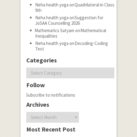
Neha health yoga
on
Quadrilateral in Class
9th
Neha health yoga
on
Suggestion for
JoSAA Counselling 2026
Mathematics Satyam
on
Mathematical
Inequalities
Neha health yoga
on
Decoding-Coding
Test
Categories
Categories
Follow
Subscribe to notifications
Archives
Archives
Most Recent Post