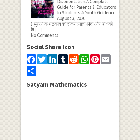
Disorientation:A Complete
Guide for Parents & Educators
In Students & Youth Guidence
August 3, 2026
1.युवाओं के भटकाव को रोकना:माता-पिता और शिक्षकों
के
[…]
No Comments
Social Share Icon
Facebook
Twitter
LinkedIn
Tumblr
Reddit
WhatsApp
Pinterest
Email
Share
Satyam Mathematics