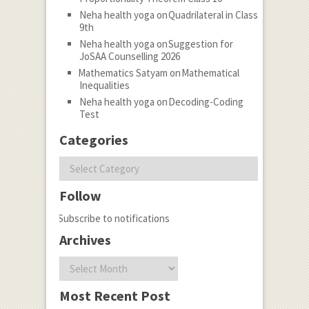
Neha health yoga
on
Quadrilateral in Class
9th
Neha health yoga
on
Suggestion for
JoSAA Counselling 2026
Mathematics Satyam
on
Mathematical
Inequalities
Neha health yoga
on
Decoding-Coding
Test
Categories
Categories
Follow
Subscribe to notifications
Archives
Archives
Most Recent Post