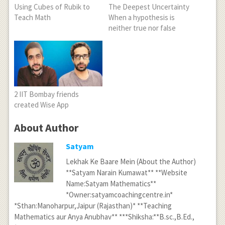
Using Cubes of Rubik to
The Deepest Uncertainty
Teach Math
When a hypothesis is
neither true nor false
2 IIT Bombay friends
created Wise App
About Author
Satyam
Lekhak Ke Baare Mein (About the Author)
**Satyam Narain Kumawat** **Website
Name:Satyam Mathematics**
*Owner:satyamcoachingcentre.in*
*Sthan:Manoharpur,Jaipur (Rajasthan)* **Teaching
Mathematics aur Anya Anubhav** ***Shiksha:**B.sc.,B.Ed.,