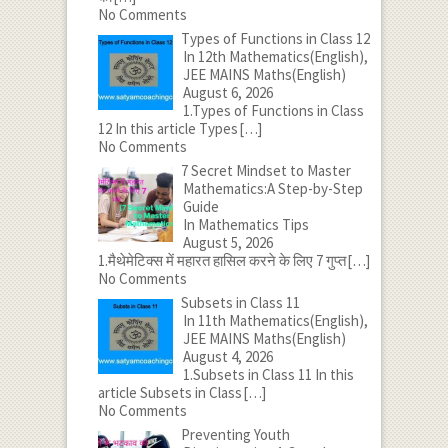
No Comments
Types of Functions in Class 12
In 12th Mathematics(English),
JEE MAINS Maths(English)
August 6, 2026
1.Types of Functions in Class
12 In this article Types
[…]
No Comments
7 Secret Mindset to Master
Mathematics:A Step-by-Step
Guide
In Mathematics Tips
August 5, 2026
1.मैथेमेटिक्स में महारत हासिल करने के लिए 7 गुप्त
[…]
No Comments
Subsets in Class 11
In 11th Mathematics(English),
JEE MAINS Maths(English)
August 4, 2026
1.Subsets in Class 11 In this
article Subsets in Class
[…]
No Comments
Preventing Youth