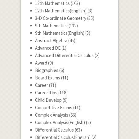
12th Mathematics
(163)
12th Mathematics(English)
(3)
3-D Co-ordinate Geometry
(35)
9th Mathematics
(132)
9th Mathematics(English)
(3)
Abstract Algebra
(45)
Advanced DE
(1)
Advanced Differential Calculus
(2)
Award
(9)
Biographies
(6)
Board Exams
(11)
Career
(71)
Career Tips
(118)
Child Develop
(9)
Competitive Exams
(11)
Complex Analysis
(66)
Complex Analysis(English)
(2)
Differential Calculus
(63)
Differential Calculus(English)
(2)