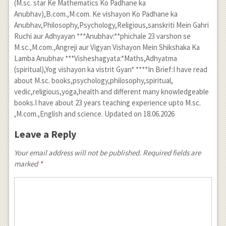
(M.sc. star Ke Mathematics Ko Padhane ka
Anubhav),B.com.,M.com. Ke vishayon Ko Padhane ka
Anubhav,Philosophy,Psychology,Religious,sanskriti Mein Gahri
Ruchi aur Adhyayan ***Anubhav:**phichale 23 varshon se
M.sc.,M.com.,Angreji aur Vigyan Vishayon Mein Shikshaka Ka
Lamba Anubhav ***Visheshagyata:*Maths,Adhyatma
(spiritual),Yog vishayon ka vistrit Gyan* ****In Brief:I have read
about M.sc. books,psychology,philosophy,spiritual,
vedic,religious,yoga,health and different many knowledgeable
books.I have about 23 years teaching experience upto M.sc.
,M.com.,English and science. Updated on 18.06.2026
Leave a Reply
Your email address will not be published. Required fields are
marked
*