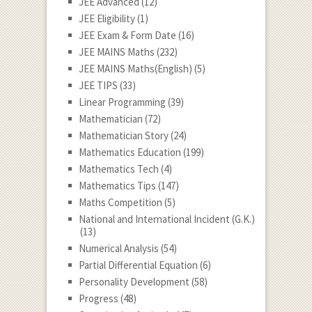
JEE Advanced
(12)
JEE Eligibility
(1)
JEE Exam & Form Date
(16)
JEE MAINS Maths
(232)
JEE MAINS Maths(English)
(5)
JEE TIPS
(33)
Linear Programming
(39)
Mathematician
(72)
Mathematician Story
(24)
Mathematics Education
(199)
Mathematics Tech
(4)
Mathematics Tips
(147)
Maths Competition
(5)
National and International Incident (G.K.)
(13)
Numerical Analysis
(54)
Partial Differential Equation
(6)
Personality Development
(58)
Progress
(48)