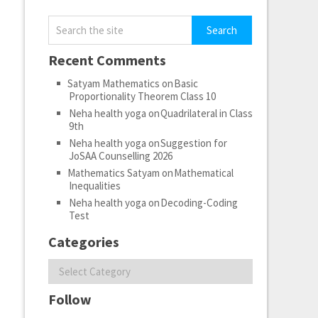
Recent Comments
Satyam Mathematics
on
Basic
Proportionality Theorem Class 10
Neha health yoga
on
Quadrilateral in Class
9th
Neha health yoga
on
Suggestion for
JoSAA Counselling 2026
Mathematics Satyam
on
Mathematical
Inequalities
Neha health yoga
on
Decoding-Coding
Test
Categories
Categories
Follow