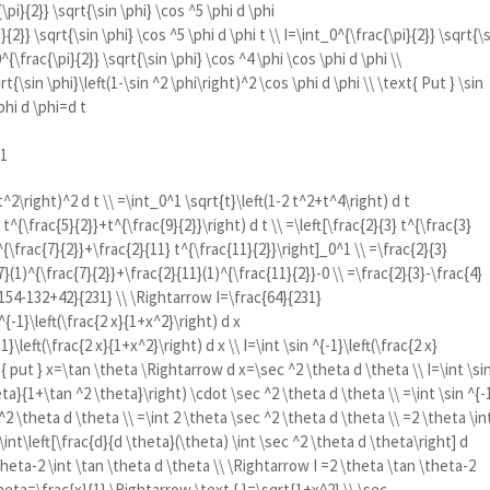
\pi}{2}} \sqrt{\sin \phi} \cos ^5 \phi d \phi
}{2}} \sqrt{\sin \phi} \cos ^5 \phi d \phi t \\ I=\int_0^{\frac{\pi}{2}} \sqrt{\
^{\frac{\pi}{2}} \sqrt{\sin \phi} \cos ^4 \phi \cos \phi d \phi \\
t{\sin \phi}\left(1-\sin ^2 \phi\right)^2 \cos \phi d \phi \\ \text{ Put } \sin
phi d \phi=d t
=1
t^2\right)^2 d t \\ =\int_0^1 \sqrt{t}\left(1-2 t^2+t^4\right) d t
 t^{\frac{5}{2}}+t^{\frac{9}{2}}\right) d t \\ =\left[\frac{2}{3} t^{\frac{3}
^{\frac{7}{2}}+\frac{2}{11} t^{\frac{11}{2}}\right]_0^1 \\ =\frac{2}{3}
7}(1)^{\frac{7}{2}}+\frac{2}{11}(1)^{\frac{11}{2}}-0 \\ =\frac{2}{3}-\frac{4}
{154-132+42}{231} \\ \Rightarrow I=\frac{64}{231}
^{-1}\left(\frac{2 x}{1+x^2}\right) d x
1}\left(\frac{2 x}{1+x^2}\right) d x \\ I=\int \sin ^{-1}\left(\frac{2 x}
t { put } x=\tan \theta \Rightarrow d x=\sec ^2 \theta d \theta \\ I=\int \si
eta}{1+\tan ^2 \theta}\right) \cdot \sec ^2 \theta d \theta \\ =\int \sin ^{-
^2 \theta d \theta \\ =\int 2 \theta \sec ^2 \theta d \theta \\ =2 \theta \in
\int\left[\frac{d}{d \theta}(\theta) \int \sec ^2 \theta d \theta\right] d
theta-2 \int \tan \theta d \theta \\ \Rightarrow I =2 \theta \tan \theta-2
theta=\frac{x}{1} \Rightarrow \text { }=\sqrt{1+x^2} \\ \sec