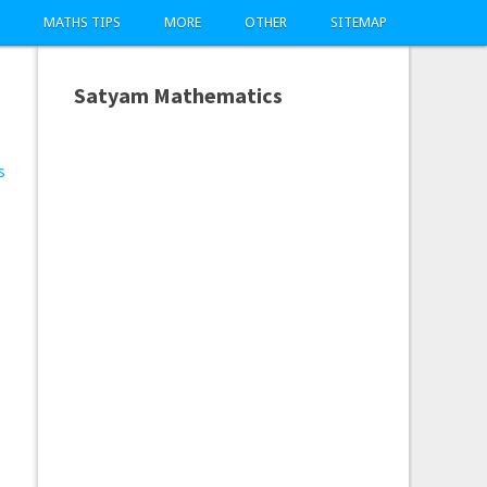
MATHS TIPS
MORE
OTHER
SITEMAP
Satyam Mathematics
s