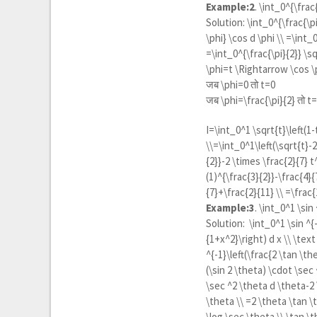
Example:2
.
\int_0^{\frac{
Solution:
\int_0^{\frac{\pi
\phi} \cos d \phi \\ =\int_0
=\int_0^{\frac{\pi}{2}} \sqr
\phi=t \Rightarrow \cos \
जब
\phi=0
तो t=0
जब
\phi=\frac{\pi}{2}
तो t
I=\int_0^1 \sqrt{t}\left(1-
\\=\int_0^1\left(\sqrt{t}-2
{2}}-2 \times \frac{2}{7} t
(1)^{\frac{3}{2}}-\frac{4}{
{7}+\frac{2}{11} \\ =\frac
Example:3
.
\int_0^1 \sin 
Solution:
\int_0^1 \sin ^{-
{1+x^2}\right) d x \\ \tex
^{-1}\left(\frac{2 \tan \th
(\sin 2 \theta) \cdot \sec 
\sec ^2 \theta d \theta-2 
\theta \\ =2 \theta \tan \
\log \sec \theta \\ \tan \