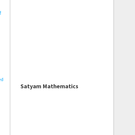
ं
y
ed
Satyam Mathematics