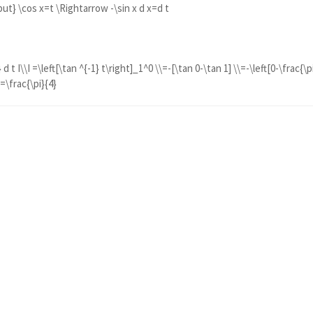
{put} \cos x=t \Rightarrow -\sin x d x=d t
d t I\\I =\left[\tan ^{-1} t\right]_1^0 \\=-[\tan 0-\tan 1] \\=-\left[0-\frac{\p
 =\frac{\pi}{4}