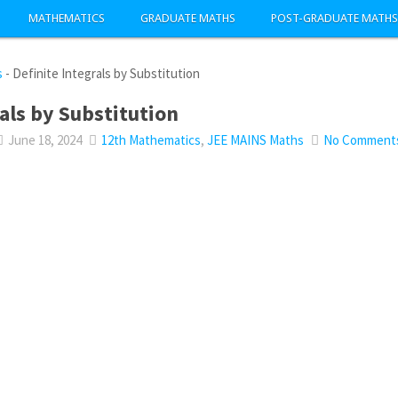
MATHEMATICS
GRADUATE MATHS
POST-GRADUATE MATHS
s
-
Definite Integrals by Substitution
rals by Substitution
June 18, 2024
12th Mathematics
,
JEE MAINS Maths
No Comment