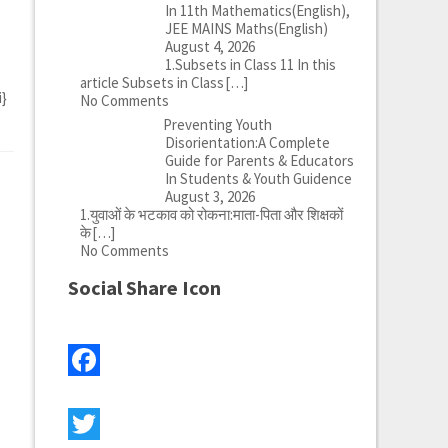
In 11th Mathematics(English),
JEE MAINS Maths(English)
August 4, 2026
1.Subsets in Class 11 In this
article Subsets in Class
[…]
i}
No Comments
Preventing Youth
Disorientation:A Complete
Guide for Parents & Educators
In Students & Youth Guidence
August 3, 2026
1.युवाओं के भटकाव को रोकना:माता-पिता और शिक्षकों
के
[…]
No Comments
Social Share Icon
Facebook