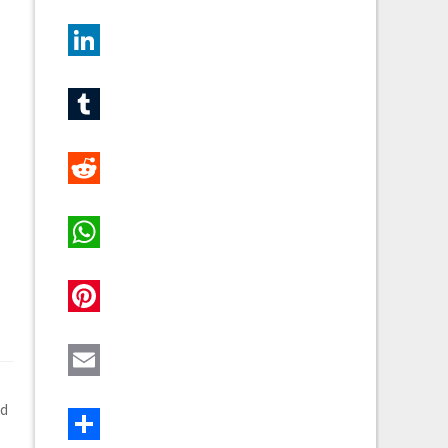
Twitter
LinkedIn
Tumblr
Reddit
WhatsApp
Pinterest
Email
{d