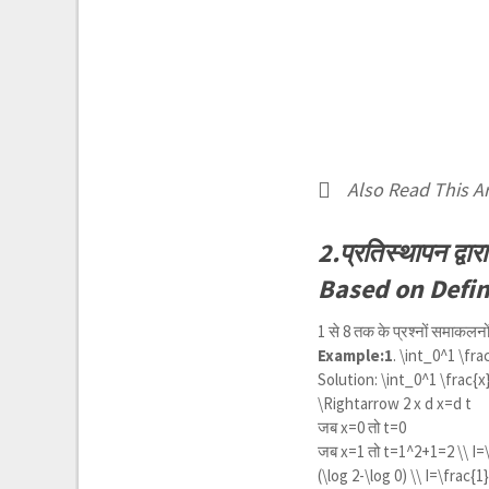
Also Read This Ar
2.प्रतिस्थापन द्
Based on Defin
1 से 8 तक के प्रश्नों समाकलनो
Example:1
.
\int_0^1 \fra
Solution:
\int_0^1 \frac{x
\Rightarrow 2 x d x=d t
जब x=0 तो t=0
जब x=1 तो
t=1^2+1=2 \\ I=\
(\log 2-\log 0) \\ I=\frac{1}