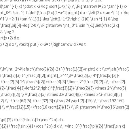
(\tan^{-1} x) \cdot x -2 \log \sqrt{1+x^2} \\ \Rightarrow I=2 x \tan^{-1} x-
int_0^1 \sin ^{-1} \left(\frac{2 x}{1+x^2}\right) d x =\left[2 x \tan ^{-1} x-\l
^1 \\ =2 (1) \tan ^{-1}(1)-\log \left(1+1^2\right)-2 (0) \tan ^{-1} 0-\log
 \frac{\pi}{4}-\log 2-0 \\ \Rightarrow \int_0^1 \sin ^{-1}\left(\frac{2 x}
2}-\log 2
qrt{x+2} d x
{x+2} d x \\ \text{ put } x+2=t \Rightarrow d x=d t
\\I=\int_2^4\left(t^{\frac{3}{2}}-2 t^{\frac{1}{2}}\right) d t \\c=\left[\frac{
s \frac{2}{3} t^{\frac{3}{2}}\right]_2^4 \\I=\frac{2}{5} 4^{\frac{5}{2}}-
-\frac{2}{5} 2^{\frac{5}{2}}+\frac{4}{3} \times 2^{\frac{3}{2}} \\ =\frac{2}
}{2}-\frac{4}{3}\left(2^2\right)^{\frac{3}{2}}-\frac{2}{5} \times 2^{\frac{5}
\frac{3}{2}} \\ =\frac{2}{5} \times 32-\frac{4}{3} \times 2^3-\frac{8}{5}
{2} \\ =\frac{64}{5}-\frac{32}{3}+\frac{24 \sqrt{2}}{15} \\ =\frac{192-160}
} \\ =\frac{32}{15}+\frac{16 \sqrt{2}}{15} \\ \Rightarrow I=\frac{16 \sqrt{2
\pi}{2}} \frac{\sin x}{1+\cos ^2 x} d x
}{2}} \frac{\sin x}{1+\cos ^2 x} d x \\ I=\int_0^{\frac{\pi}{2}} \frac{\sin x}