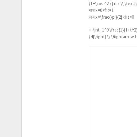
{1+\cos ^2 x} d x \\ \text
जब x=0 तो t=1
जब
x=\frac{\pi}{2}
तो t=0
=
-\int_1^0 \frac{1}{1+t^2} 
{4}\right] \\ \Rightarrow I