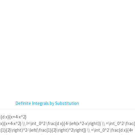
Definite Integrals by Substitution
c{d x}{x+4-x^2}
x}{x+4-x^2} \\ I=\int_0^2 \frac{d x}{4-\left(x^2-x\right)} \\ =\int_0^2 \frac
c{1}{2}\right)^2-\left(\frac{1}{2}\right)^2\right]} \\ =\int_0^2 \frac{d x}{4+