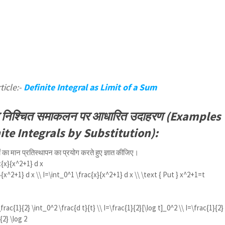
ticle:-
Definite Integral as Limit of a Sum
वारा निश्चित समाकलन पर आधारित उदाहरण (Examples
ite Integrals by Substitution):
ं का मान प्रतिस्थापन का प्रयोग करते हुए ज्ञात कीजिए।
c{x}{x^2+1} d x
}{x^2+1} d x \\ I=\int_0^1 \frac{x}{x^2+1} d x \\ \text { Put } x^2+1=t
frac{1}{2} \int_0^2 \frac{d t}{t} \\ I=\frac{1}{2}[\log t]_0^2 \\ I=\frac{1}{2}
{2} \log 2