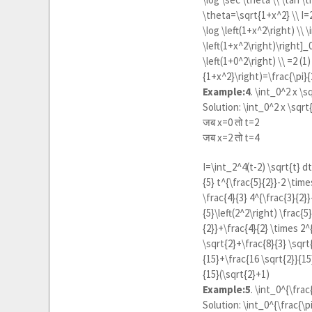
\theta=\sqrt{1+x^2} \\ I=2
\log \left(1+x^2\right) \\ \
\left(1+x^2\right)\right]_0
\left(1+0^2\right) \\ =2 (1)
{1+x^2}\right)=\frac{\pi}{
Example:4
.
\int_0^2 x \s
Solution:
\int_0^2 x \sqrt
जब x=0 तो t=2
जब x=2 तो t=4
I=\int_2^4(t-2) \sqrt{t} dt
{5} t^{\frac{5}{2}}-2 \time
\frac{4}{3} 4^{\frac{3}{2}}
{5}\left(2^2\right) \frac{5
{2}}+\frac{4}{2} \times 2^{
\sqrt{2}+\frac{8}{3} \sqrt
{15}+\frac{16 \sqrt{2}}{15
{15}(\sqrt{2}+1)
Example:5
.
\int_0^{\frac{
Solution:
\int_0^{\frac{\pi