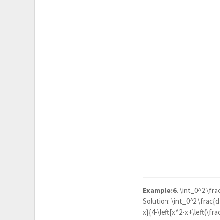
Example:6
.
\int_0^2 \fra
Solution:
\int_0^2 \frac{d 
x}{4-\left[x^2-x+\left(\fra