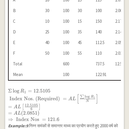
B
30
100
30
100
2.0000
C
10
100
15
150
2.1761
D
25
100
35
140
2.1461
E
40
100
45
112.5
2.0500
F
50
100
55
110
2.0141
Total
600
737.5
12.5105
Mean
100
122.91
\Sigma \log R_1
Σ
l
o
g
=
12.5105
R
1
[
]
=12.5105 \\ \text {
∑
l
o
g
R
Index Nos. (Required)
=
1
A
L
N
Index Nos. (Required)
12.5105
=
[
]
A
L
}=AL\left[\frac{\sum
6
=
(
2.0851
)
A
L
\log R_1}{N}\right]
⇒
Index Nos
=
121.6
\\ =A
Example:9
.निम्न समंकों से समान्तर माध्य का प्रयोग करते हुए 2000 वर्ष को
L\left[\frac{12.5105}