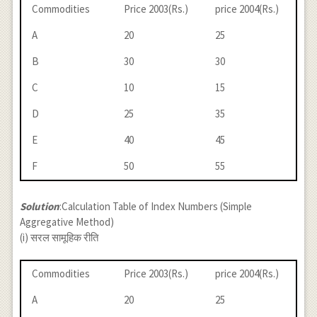
Commodities
Price 2003(Rs.)
price 2004(Rs.)
A
20
25
B
30
30
C
10
15
D
25
35
E
40
45
F
50
55
Solution
:Calculation Table of Index Numbers (Simple
Aggregative Method)
(i) सरल सामूहिक रीति
Commodities
Price 2003(Rs.)
price 2004(Rs.)
A
20
25