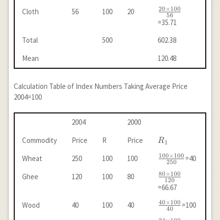
100}
20
×
100
\frac{20
Cloth
56
100
20
{24}
56
\times
=35.71
100}
Total
500
602.38
{56}
Mean
120.48
Calculation Table of Index Numbers Taking Average Price
2004=100
2004
2000
R_{1}
Commodity
Price
R
Price
R
1
100
×
100
\frac{100
Wheat
250
100
100
=40
250
\times
80
×
100
\frac{80
Ghee
120
100
80
100}
120
\times
=66.67
{250}
100}
40
×
100
\frac{40
Wood
40
100
40
=100
{120}
40
\times