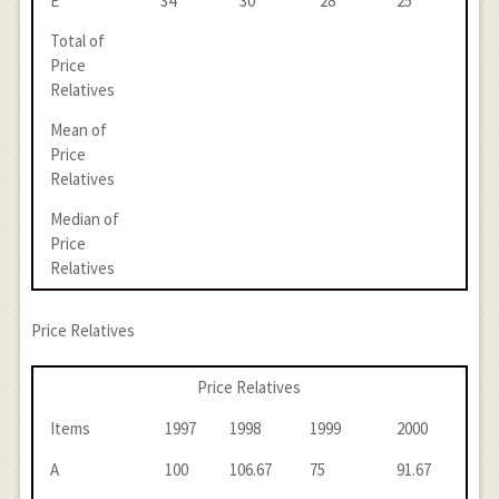
E
34
30
28
25
Total of
Price
Relatives
Mean of
Price
Relatives
Median of
Price
Relatives
Price Relatives
Price Relatives
Items
1997
1998
1999
2000
A
100
106.67
75
91.67