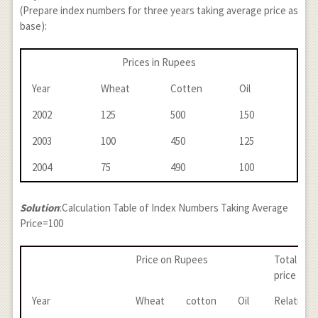
(Prepare index numbers for three years taking average price as
base):
Prices in Rupees
Year
Wheat
Cotten
Oil
2002
125
500
150
2003
100
450
125
2004
75
490
100
Solution
:Calculation Table of Index Numbers Taking Average
Price=100
Price on Rupees
Total of
price
Year
Wheat
cotton
Oil
Relatives