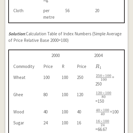
Cloth
per
56
20
metre
Solution
:Calculation Table of Index Numbers (Simple Average
of Price Relative Base 2000=100)
2000
2004
R_{1}
Commodity
Price
R
Price
R
1
250
×
100
\frac{250
Wheat
100
100
250
=
100
\times
250
100}
120
×
100
\frac{120
Ghee
80
100
120
{100}
80
\times
=150
100}{80}
40
×
100
\frac{40
Wood
40
100
40
=100
40
\times
16
×
100
\frac{16
Sugar
24
100
16
100}
24
\times
=66.67
{40}