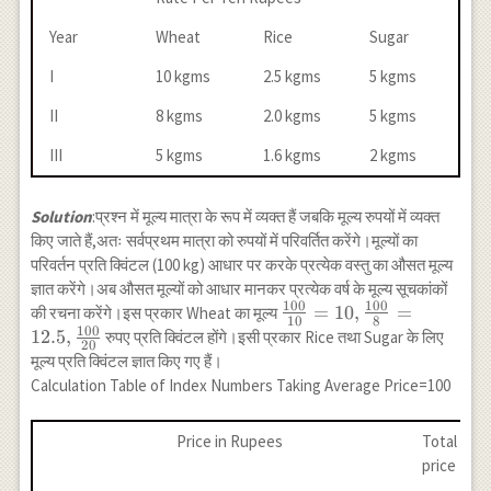
Year
Wheat
Rice
Sugar
I
10 kgms
2.5 kgms
5 kgms
II
8 kgms
2.0 kgms
5 kgms
III
5 kgms
1.6 kgms
2 kgms
Solution
:प्रश्न में मूल्य मात्रा के रूप में व्यक्त हैं जबकि मूल्य रुपयों में व्यक्त
किए जाते हैं,अतः सर्वप्रथम मात्रा को रुपयों में परिवर्तित करेंगे।मूल्यों का
परिवर्तन प्रति क्विंटल (100 kg) आधार पर करके प्रत्येक वस्तु का औसत मूल्य
ज्ञात करेंगे।अब औसत मूल्यों को आधार मानकर प्रत्येक वर्ष के मूल्य सूचकांकों
100
100
\frac{100}{10}
=
10
,
=
की रचना करेंगे।इस प्रकार Wheat का मूल्य
10
8
100
=10,\frac{100}
12.5
,
रुपए प्रति क्विंटल होंगे।इसी प्रकार Rice तथा Sugar के लिए
20
{8}=12.5,\frac{100}
मूल्य प्रति क्विंटल ज्ञात किए गए हैं।
{20}
Calculation Table of Index Numbers Taking Average Price=100
Price in Rupees
Total of
price