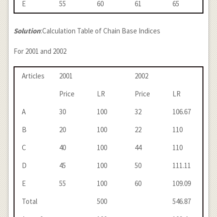
E
55
60
61
65
Solution
:Calculation Table of Chain Base Indices
For 2001 and 2002
Articles
2001
2002
Price
LR
Price
LR
A
30
100
32
106.67
B
20
100
22
110
C
40
100
44
110
D
45
100
50
111.11
E
55
100
60
109.09
Total
500
546.87