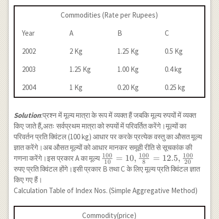
Commodities (Rate per Rupees)
Year
A
B
C
2002
2 Kg
1.25 Kg
0.5 Kg
2003
1.25 Kg
1.00 Kg
0.4 kg
2004
1 Kg
0.20 Kg
0.25 kg
Solution
:प्रश्न में मूल्य मात्रा के रूप में व्यक्त हैं जबकि मूल्य रुपयों में व्यक्त
किए जाते हैं,अतः सर्वप्रथम मात्रा को रुपयों में परिवर्तित करेंगे।मूल्यों का
परिवर्तन प्रति क्विंटल (100 kg) आधार पर करके प्रत्येक वस्तु का औसत मूल्य
ज्ञात करेंगे।अब औसत मूल्यों को आधार मानकर समूही रीति से सूचकांक की
100
100
100
\frac{100}{10}
=
10
,
=
12.5
,
गणना करेंगे।इस प्रकार A का मूल्य
10
8
20
=10,\frac{100}
रुपए प्रति क्विंटल होंगे।इसी प्रकार B तथा C के लिए मूल्य प्रति क्विंटल ज्ञात
{8}=12.5,\frac{100}
किए गए हैं।
{20}
Calculation Table of Index Nos. (Simple Aggregative Method)
Commodity(price)