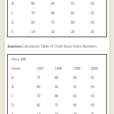
B
80
60
55
50
C
70
80
65
55
D
65
75
60
50
E
34
30
28
25
Solution
:Calculation Table of Chain Base Index Numbers
Price INR
Items
1997
1998
1999
2000
A
75
80
60
55
B
80
60
55
50
C
70
80
65
55
D
65
75
60
50