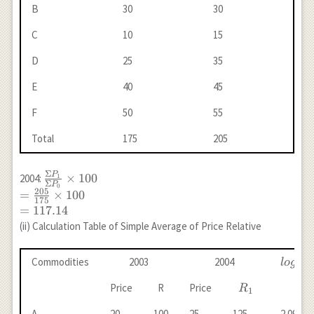
B
30
30
C
10
15
D
25
35
E
40
45
F
50
55
Total
175
205
Σ
P
\frac{\Sigma
×
100
2004:
1
Σ
P
0
P_{1}}
205
=
×
100
175
{\Sigma
=
117.14
P_0} \times
(ii) Calculation Table of Simple Average of Price Relative
100 \\=
\frac{205}
log
Commodities
2003
2004
l
o
g
R
{175} \times
1
R_{1
100 \\=
R_{1}
Price
R
Price
R
1
117.14
A
20
100
25
125
2.0969