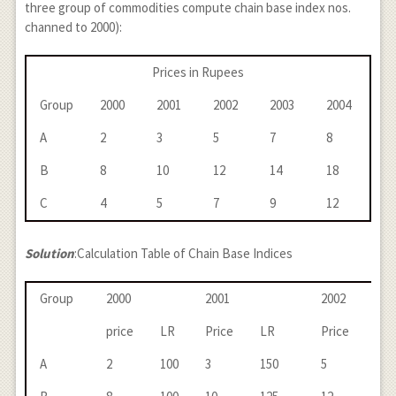
three group of commodities compute chain base index nos.
100=170.45
channed to 2000):
Prices in Rupees
Group
2000
2001
2002
2003
2004
A
2
3
5
7
8
B
8
10
12
14
18
C
4
5
7
9
12
Solution
:Calculation Table of Chain Base Indices
Group
2000
2001
2002
price
LR
Price
LR
Price
LR
A
2
100
3
150
5
166