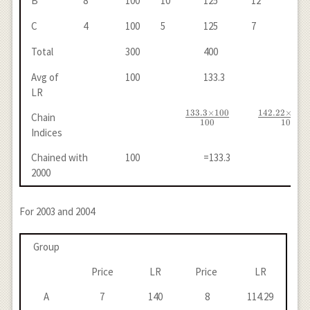
B
8
100
10
125
12
120
C
4
100
5
125
7
140
Total
300
400
426
Avg of
100
133.3
142
LR
133.3
×
100
142.22
×
133.
\frac{133.3
\frac{142
Chain
100
100
\times
\ti
Indices
100}{100}
133.
Chained with
100
=133.3
189
{1
2000
For 2003 and 2004
Group
Price
LR
Price
LR
A
7
140
8
114.29