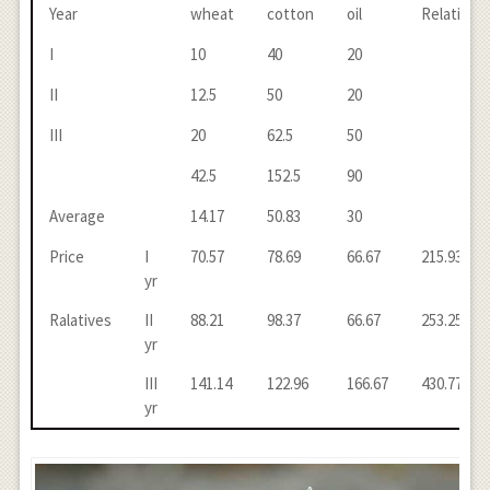
Year
wheat
cotton
oil
Relatives
I
10
40
20
II
12.5
50
20
III
20
62.5
50
42.5
152.5
90
Average
14.17
50.83
30
Price
I
70.57
78.69
66.67
215.93
yr
Ralatives
II
88.21
98.37
66.67
253.25
yr
III
141.14
122.96
166.67
430.77
yr