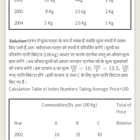
2003
8 Kg
2.5 kg
2 Kg
2004
5 Kg
2.0 Kg
1 Kg
Solution
:प्रश्न में मूल्य मात्रा के रूप में व्यक्त हैं जबकि मूल्य रुपयों में व्यक्त
किए जाते हैं,अतः सर्वप्रथम मात्रा को रुपयों में परिवर्तित करेंगे।मूल्यों का
परिवर्तन प्रति क्विंटल (100 kg) आधार पर करके प्रत्येक वस्तु का औसत मूल्य
ज्ञात करेंगे।अब औसत मूल्यों को आधार मानकर प्रत्येक वर्ष के मूल्य सूचकांकों
100
100
100
\frac{100}{10}
=
10
,
=
12.5
,
की रचना करेंगे।इस प्रकार A का मूल्य
10
8
20
=10,\frac{100}
रुपए प्रति क्विंटल होंगे।इसी प्रकार B तथा C के लिए मूल्य प्रति क्विंटल ज्ञात
{8}=12.5,\frac{100}
किए गए हैं।
{20}
Calculation Table of Index Numbers Taking Average Price=100
Commodities(Rs. per 100 Kg)
Total of
Price
Year
A
B
C
Relatives
2002
10
25
30