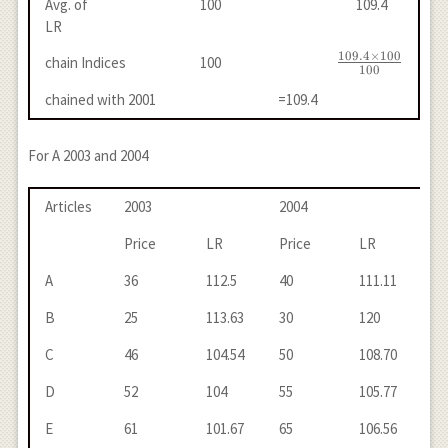
Avg. of
100
109.4
LR
109.4
×
100
\frac{109.4
chain Indices
100
100
\times
chained with 2001
=109.4
100}{100}
For A 2003 and 2004
Articles
2003
2004
Price
LR
Price
LR
A
36
112.5
40
111.11
B
25
113.63
30
120
C
46
104.54
50
108.70
D
52
104
55
105.77
E
61
101.67
65
106.56