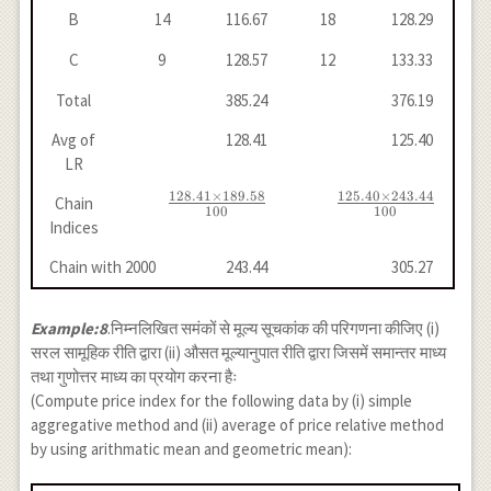
B
14
116.67
18
128.29
C
9
128.57
12
133.33
Total
385.24
376.19
Avg of
128.41
125.40
LR
128.41
×
189.58
125.40
×
243.44
\frac{128.41
\frac{125.40
Chain
100
100
\times
\times
Indices
189.58}
243.44}
Chain with 2000
243.44
305.27
{100}
{100}
Example:8
.निम्नलिखित समंकों से मूल्य सूचकांक की परिगणना कीजिए (i)
सरल सामूहिक रीति द्वारा (ii) औसत मूल्यानुपात रीति द्वारा जिसमें समान्तर माध्य
तथा गुणोत्तर माध्य का प्रयोग करना हैः
(Compute price index for the following data by (i) simple
aggregative method and (ii) average of price relative method
by using arithmatic mean and geometric mean):