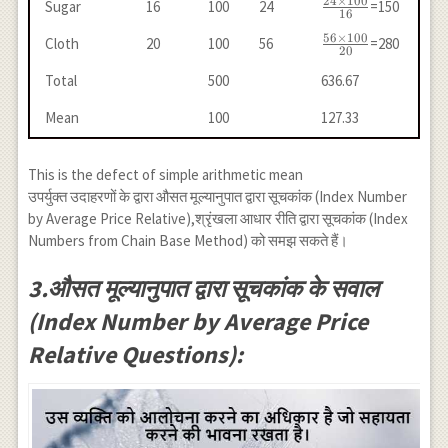
24
×
100
\frac{24
Sugar
16
100
24
=150
100}
16
\times
{40}
56
×
100
\frac{56
Cloth
20
100
56
=280
100}
20
\times
{16}
Total
500
636.67
100}
{20}
Mean
100
127.33
This is the defect of simple arithmetic mean
उपर्युक्त उदाहरणों के द्वारा औसत मूल्यानुपात द्वारा सूचकांक (Index Number
by Average Price Relative),श्रृंखला आधार रीति द्वारा सूचकांक (Index
Numbers from Chain Base Method) को समझ सकते हैं।
3.औसत मूल्यानुपात द्वारा सूचकांक के सवाल
(Index Number by Average Price
Relative Questions):