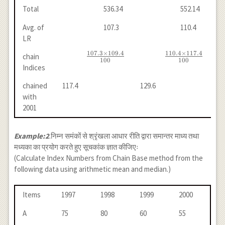
Total
536.34
552.14
Avg. of
107.3
110.4
LR
107.3
×
109.4
110.4
×
117.4
\frac{107.3
\frac{110.4
chain
100
100
\times
\times
Indices
109.4}
117.4}
chained
117.4
129.6
{100}
{100}
with
2001
Example:2
.निम्न समंकों से श्रृंखला आधार रीति द्वारा समान्तर माध्य तथा
मध्यका का प्रयोग करते हुए सूचकांक ज्ञात कीजिएः
(Calculate Index Numbers from Chain Base method from the
following data using arithmetic mean and median.)
Items
1997
1998
1999
2000
A
75
80
60
55